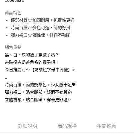
10068822
3 期 0 利率 每期
NT$4
21家銀行
商品特色
合作金庫商業銀行
第一商業銀行
超商取貨付款
優選材質👉加固耐磨，包覆性更好
華南商業銀行
彰化商業銀行
時尚百搭👉多色可選，簡約好搭
LINE Pay
上海商業儲蓄銀行
台北富邦商業銀行
國泰世華商業銀行
兆豐國際商業銀行
彈力襪口👉彈性佳，舒適不勒腳
Apple Pay
臺灣中小企業銀行
台中商業銀行
銷售重點
匯豐（台灣）商業銀行
華泰商業銀行
街口支付
聯邦商業銀行
遠東國際商業銀行
黑、白、灰的襪子穿膩了嗎？
元大商業銀行
永豐商業銀行
悠遊付
來點復古奶茶色系的襪子吧！
玉山商業銀行
星展（台灣）商業銀行
今日推薦👉✨【奶茶色字母中筒襪】✨
台新國際商業銀行
中國信託商業銀行
AFTEE先享後付
..
台灣樂天信用卡公司
相關說明
時尚百搭，簡約奶茶色，少女感十足💖
【關於「AFTEE先享後付」】
ATM付款
彈力襪口，貼合腿部，舒適不勒腳👍️
AFTEE先享後付是「在收到商品之後才付款」的支付方式。 讓您購物簡單
便利好安心！
立體襪頭，貼合腳趾，穿著更舒適✨
１．簡單：不需註冊會員、不需綁卡、不需儲值。
運送方式
２．便利：只要手機號碼，簡訊認證，即可結帳。
３．安心：先確認商品／服務後，再付款。
全家取貨付款
每筆NT$60，滿NT$399(含以上)免運費
【「AFTEE先享後付」結帳流程】
詳細說明
商品規格
相關推薦
１．於結帳方式選擇「AFTEE先享後付」後，將跳轉至「AFTEE先享後付」