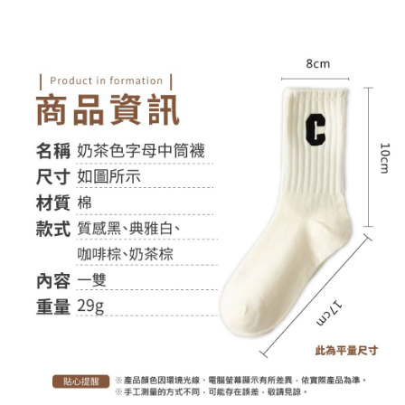
付款後全家取貨
結帳頁面，進行簡訊認證並確認金額後，即可完成結帳。
２．訂單成立數日內，您將收到繳費通知簡訊。
每筆NT$60，滿NT$399(含以上)免運費
３．收到繳費通知簡訊後14天內，點擊此簡訊中的連結，可透過四大超商／
ATM／網路銀行／等多元方式進行付款，方視為交易完成。
7-11取貨付款
※ 請注意：結帳手續完成當下不需立刻繳費，但若您需要取消訂單，請聯絡
每筆NT$60，滿NT$399(含以上)免運費
購買商品的店家。未經商家同意取消之訂單仍視為有效，需透過AFTEE先享
後付繳納相關費用。
付款後7-11取貨
※ 交易是否成功請以「AFTEE先享後付 」之結帳頁面顯示為準，若有關於
是否繳費成功／繳費後需取消欲退款等相關疑問，請聯繫「AFTEE先享後付
每筆NT$60，滿NT$399(含以上)免運費
客戶支援中心」
https://netprotections.freshdesk.com/support/home
宅配
【注意事項】
１．透過由恩沛科技股份有限公司提供之「AFTEE先享後付」服務完成之交
每筆NT$65，滿NT$99(含以上)免運費
易，需依本服務之必要範圍內提供個人資料，並將交易相關給付款項請求債
權轉讓予恩沛科技股份有限公司。
２．關於個人資料處理事宜，請瀏覽以下網址：
https://aftee.tw/terms/#terms3
３．未成年的使用者請事先徵得法定代理人或監護人之同意方可使用
「AFTEE先享後付」，若未經同意申辦者引起之損失，本公司不負相關責
任。
４．使用「AFTEE先享後付」時，將依據個別帳號之用戶狀況，依本公司即
時審查核予不同之上限額度；若仍有額度不足之情形，本公司將視審查結果
請求用戶進行身份認證。
５．嚴禁一人註冊多個帳號或使用他人資訊註冊。若發現惡意使用之情形，
恩沛科技股份有限公司將有權停止該用戶之使用額度並採取法律行動。