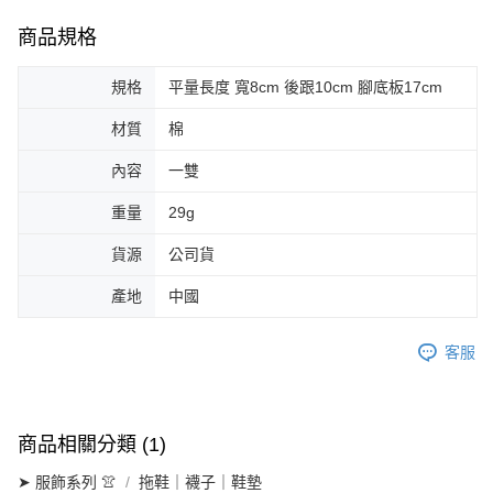
商品規格
規格
平量長度 寬8cm 後跟10cm 腳底板17cm
材質
棉
內容
一雙
重量
29g
貨源
公司貨
產地
中國
客服
商品相關分類 (1)
➤ 服飾系列 👚
拖鞋｜襪子｜鞋墊