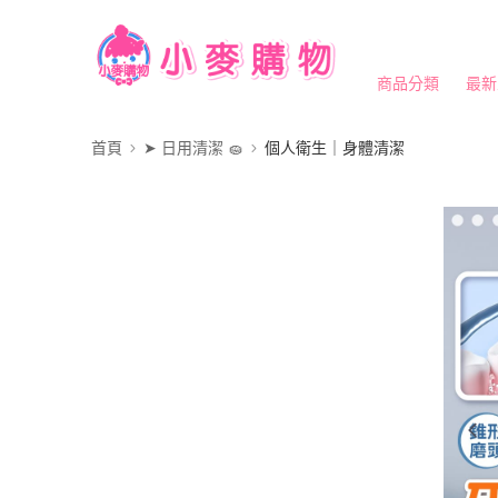
商品分類
最新
首頁
➤ 日用清潔 🧽
個人衛生｜身體清潔