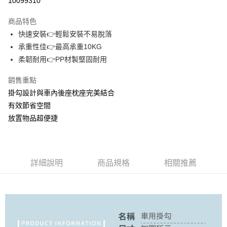
10099310
3 期 0 利率 每期
NT$3
21家銀行
商品特色
合作金庫商業銀行
第一商業銀行
超商取貨付款
快速安裝👉輕鬆安裝不易脫落
華南商業銀行
彰化商業銀行
承重性佳👉最高承重10KG
LINE Pay
上海商業儲蓄銀行
台北富邦商業銀行
國泰世華商業銀行
兆豐國際商業銀行
柔韌耐用👉PP材製堅固耐用
Apple Pay
臺灣中小企業銀行
台中商業銀行
銷售重點
匯豐（台灣）商業銀行
華泰商業銀行
街口支付
聯邦商業銀行
遠東國際商業銀行
掛勾設計與車內後座枕座完美結合
元大商業銀行
永豐商業銀行
悠遊付
有效節省空間
玉山商業銀行
星展（台灣）商業銀行
放置物品超便捷
台新國際商業銀行
中國信託商業銀行
AFTEE先享後付
台灣樂天信用卡公司
相關說明
【關於「AFTEE先享後付」】
ATM付款
AFTEE先享後付是「在收到商品之後才付款」的支付方式。 讓您購物簡單
詳細說明
商品規格
相關推薦
便利好安心！
１．簡單：不需註冊會員、不需綁卡、不需儲值。
運送方式
２．便利：只要手機號碼，簡訊認證，即可結帳。
３．安心：先確認商品／服務後，再付款。
全家取貨付款
每筆NT$60，滿NT$399(含以上)免運費
【「AFTEE先享後付」結帳流程】
１．於結帳方式選擇「AFTEE先享後付」後，將跳轉至「AFTEE先享後付」