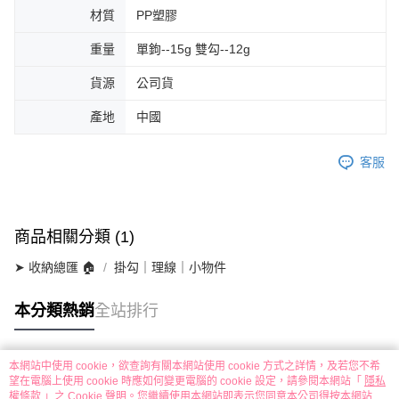
材質
PP塑膠
重量
單鉤--15g 雙勾--12g
貨源
公司貨
產地
中國
客服
商品相關分類 (1)
➤ 收納總匯 🏠
掛勾｜理線｜小物件
本分類熱銷
全站排行
本網站中使用 cookie，欲查詢有關本網站使用 cookie 方式之詳情，及若您不希
熱門標籤
望在電腦上使用 cookie 時應如何變更電腦的 cookie 設定，請參閱本網站「
隱私
權條款
」之 Cookie 聲明。您繼續使用本網站即表示您同意本公司得按本網站使