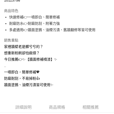
10113756
3 期 0 利率 每期
NT$11
21家銀行
商品特色
合作金庫商業銀行
第一商業銀行
超商取貨付款
快速修補👉一噴即白、簡單修補
華南商業銀行
彰化商業銀行
耐磨防水👉耐磨防刮、附著力強
LINE Pay
上海商業儲蓄銀行
台北富邦商業銀行
國泰世華商業銀行
兆豐國際商業銀行
多處適用👉牆面塗鴉、油煙污漬、舊牆翻修等皆可使用
Apple Pay
臺灣中小企業銀行
台中商業銀行
銷售重點
匯豐（台灣）商業銀行
華泰商業銀行
街口支付
聯邦商業銀行
遠東國際商業銀行
家裡牆壁老是髒兮兮的？
元大商業銀行
永豐商業銀行
悠遊付
想重新粉刷卻怕麻煩？
玉山商業銀行
星展（台灣）商業銀行
今日推薦👉✨【牆面修補噴漆】✨
台新國際商業銀行
中國信託商業銀行
AFTEE先享後付
..
台灣樂天信用卡公司
相關說明
一噴即白，簡單修補💖
【關於「AFTEE先享後付」】
ATM付款
防磨耐刮，不易掉粉👍️
AFTEE先享後付是「在收到商品之後才付款」的支付方式。 讓您購物簡單
便利好安心！
牆面塗鴉、油煙污漬皆可使用✨
１．簡單：不需註冊會員、不需綁卡、不需儲值。
運送方式
２．便利：只要手機號碼，簡訊認證，即可結帳。
３．安心：先確認商品／服務後，再付款。
全家取貨付款
每筆NT$60，滿NT$399(含以上)免運費
【「AFTEE先享後付」結帳流程】
詳細說明
商品規格
相關推薦
１．於結帳方式選擇「AFTEE先享後付」後，將跳轉至「AFTEE先享後付」