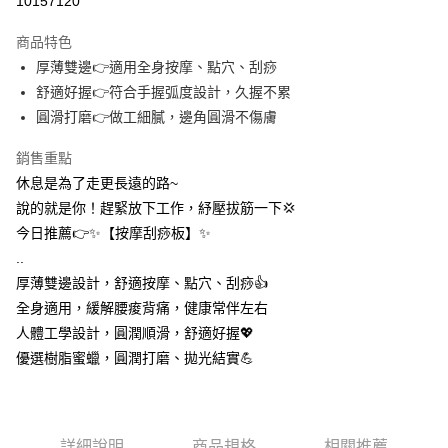
10157120
3 期 0 利率 每期
NT$8
21家銀行
商品特色
合作金庫商業銀行
第一商業銀行
超商取貨付款
厚薄雙邊👉適用全身按摩、點穴、刮痧
華南商業銀行
彰化商業銀行
舒適好握👉符合手握弧度設計，久握不累
LINE Pay
上海商業儲蓄銀行
台北富邦商業銀行
國泰世華商業銀行
兆豐國際商業銀行
圓滑打磨👉做工細膩，邊角圓滑不傷膚
Apple Pay
臺灣中小企業銀行
台中商業銀行
銷售重點
匯豐（台灣）商業銀行
華泰商業銀行
街口支付
聯邦商業銀行
遠東國際商業銀行
休息是為了走更長遠的路~
元大商業銀行
永豐商業銀行
悠遊付
說的就是你！趕緊放下工作，紓壓拔筋一下💢
玉山商業銀行
星展（台灣）商業銀行
今日推薦👉✨【按摩刮痧板】✨
台新國際商業銀行
中國信託商業銀行
AFTEE先享後付
..
台灣樂天信用卡公司
相關說明
厚薄雙邊設計，舒適按摩、點穴、刮痧👍️
【關於「AFTEE先享後付」】
ATM付款
全身適用，緩解腰痠背痛，健康常伴左右
AFTEE先享後付是「在收到商品之後才付款」的支付方式。 讓您購物簡單
便利好安心！
人體工學設計，圓潤順滑，舒適好握💖
１．簡單：不需註冊會員、不需綁卡、不需儲值。
運送方式
優選樹脂蜜蠟，圓潤打磨、拋光結實💪
２．便利：只要手機號碼，簡訊認證，即可結帳。
３．安心：先確認商品／服務後，再付款。
全家取貨付款
每筆NT$60，滿NT$399(含以上)免運費
【「AFTEE先享後付」結帳流程】
１．於結帳方式選擇「AFTEE先享後付」後，將跳轉至「AFTEE先享後付」
詳細說明
商品規格
相關推薦