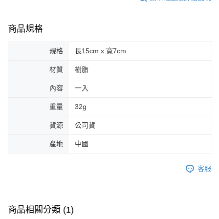
商品規格
規格
長15cm x 寬7cm
材質
樹脂
內容
一入
重量
32g
貨源
公司貨
產地
中國
客服
商品相關分類 (1)