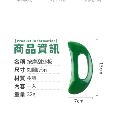
付款後全家取貨
結帳頁面，進行簡訊認證並確認金額後，即可完成結帳。
２．訂單成立數日內，您將收到繳費通知簡訊。
每筆NT$60，滿NT$399(含以上)免運費
３．收到繳費通知簡訊後14天內，點擊此簡訊中的連結，可透過四大超商／
ATM／網路銀行／等多元方式進行付款，方視為交易完成。
7-11取貨付款
※ 請注意：結帳手續完成當下不需立刻繳費，但若您需要取消訂單，請聯絡
每筆NT$60，滿NT$399(含以上)免運費
購買商品的店家。未經商家同意取消之訂單仍視為有效，需透過AFTEE先享
後付繳納相關費用。
付款後7-11取貨
※ 交易是否成功請以「AFTEE先享後付 」之結帳頁面顯示為準，若有關於
是否繳費成功／繳費後需取消欲退款等相關疑問，請聯繫「AFTEE先享後付
每筆NT$60，滿NT$399(含以上)免運費
客戶支援中心」
https://netprotections.freshdesk.com/support/home
宅配
【注意事項】
１．透過由恩沛科技股份有限公司提供之「AFTEE先享後付」服務完成之交
每筆NT$65，滿NT$99(含以上)免運費
易，需依本服務之必要範圍內提供個人資料，並將交易相關給付款項請求債
權轉讓予恩沛科技股份有限公司。
２．關於個人資料處理事宜，請瀏覽以下網址：
https://aftee.tw/terms/#terms3
３．未成年的使用者請事先徵得法定代理人或監護人之同意方可使用
「AFTEE先享後付」，若未經同意申辦者引起之損失，本公司不負相關責
任。
４．使用「AFTEE先享後付」時，將依據個別帳號之用戶狀況，依本公司即
時審查核予不同之上限額度；若仍有額度不足之情形，本公司將視審查結果
請求用戶進行身份認證。
５．嚴禁一人註冊多個帳號或使用他人資訊註冊。若發現惡意使用之情形，
恩沛科技股份有限公司將有權停止該用戶之使用額度並採取法律行動。