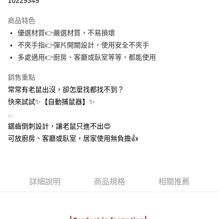
10229349
3 期 0 利率 每期
NT$16
21家銀行
商品特色
合作金庫商業銀行
第一商業銀行
超商取貨付款
優選材質👉嚴選材質，不易損壞
華南商業銀行
彰化商業銀行
不夾手指👉彈片開關設計，使用安全不夾手
LINE Pay
上海商業儲蓄銀行
台北富邦商業銀行
國泰世華商業銀行
兆豐國際商業銀行
多處適用👉廚房、客廳或臥室等等，都能使用
Apple Pay
臺灣中小企業銀行
台中商業銀行
銷售重點
匯豐（台灣）商業銀行
華泰商業銀行
街口支付
聯邦商業銀行
遠東國際商業銀行
常常有老鼠出沒，卻怎麼找都找不到？
元大商業銀行
永豐商業銀行
悠遊付
快來試試✨【自動捕鼠器】✨
玉山商業銀行
星展（台灣）商業銀行
..
台新國際商業銀行
中國信託商業銀行
AFTEE先享後付
鋸齒倒刺設計，讓老鼠只進不出😍
台灣樂天信用卡公司
相關說明
可放廚房、客廳或臥室，居家使用無負擔👍️
【關於「AFTEE先享後付」】
ATM付款
AFTEE先享後付是「在收到商品之後才付款」的支付方式。 讓您購物簡單
便利好安心！
１．簡單：不需註冊會員、不需綁卡、不需儲值。
運送方式
２．便利：只要手機號碼，簡訊認證，即可結帳。
詳細說明
商品規格
相關推薦
３．安心：先確認商品／服務後，再付款。
全家取貨付款
每筆NT$60，滿NT$399(含以上)免運費
【「AFTEE先享後付」結帳流程】
１．於結帳方式選擇「AFTEE先享後付」後，將跳轉至「AFTEE先享後付」