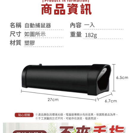
付款後全家取貨
結帳頁面，進行簡訊認證並確認金額後，即可完成結帳。
２．訂單成立數日內，您將收到繳費通知簡訊。
每筆NT$60，滿NT$399(含以上)免運費
３．收到繳費通知簡訊後14天內，點擊此簡訊中的連結，可透過四大超商／
ATM／網路銀行／等多元方式進行付款，方視為交易完成。
7-11取貨付款
※ 請注意：結帳手續完成當下不需立刻繳費，但若您需要取消訂單，請聯絡
每筆NT$60，滿NT$399(含以上)免運費
購買商品的店家。未經商家同意取消之訂單仍視為有效，需透過AFTEE先享
後付繳納相關費用。
付款後7-11取貨
※ 交易是否成功請以「AFTEE先享後付 」之結帳頁面顯示為準，若有關於
是否繳費成功／繳費後需取消欲退款等相關疑問，請聯繫「AFTEE先享後付
每筆NT$60，滿NT$399(含以上)免運費
客戶支援中心」
https://netprotections.freshdesk.com/support/home
宅配
【注意事項】
１．透過由恩沛科技股份有限公司提供之「AFTEE先享後付」服務完成之交
每筆NT$65，滿NT$99(含以上)免運費
易，需依本服務之必要範圍內提供個人資料，並將交易相關給付款項請求債
權轉讓予恩沛科技股份有限公司。
２．關於個人資料處理事宜，請瀏覽以下網址：
https://aftee.tw/terms/#terms3
３．未成年的使用者請事先徵得法定代理人或監護人之同意方可使用
「AFTEE先享後付」，若未經同意申辦者引起之損失，本公司不負相關責
任。
４．使用「AFTEE先享後付」時，將依據個別帳號之用戶狀況，依本公司即
時審查核予不同之上限額度；若仍有額度不足之情形，本公司將視審查結果
請求用戶進行身份認證。
５．嚴禁一人註冊多個帳號或使用他人資訊註冊。若發現惡意使用之情形，
恩沛科技股份有限公司將有權停止該用戶之使用額度並採取法律行動。