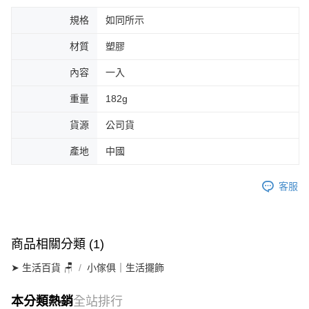
規格
如同所示
材質
塑膠
內容
一入
重量
182g
貨源
公司貨
產地
中國
客服
商品相關分類 (1)
➤ 生活百貨 🪑
小傢俱｜生活擺飾
本分類熱銷
全站排行