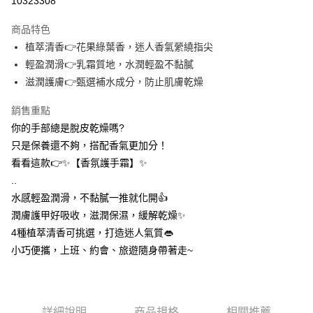
10323308
3 期 0 利率 每期
NT$6
21家銀行
商品特色
合作金庫商業銀行
第一商業銀行
超商取貨付款
植萃清香👉花果綠葉香，迷人香氣縈繞指尖
華南商業銀行
彰化商業銀行
輕盈潤滑👉乳霜質地，水潤輕盈不黏膩
LINE Pay
上海商業儲蓄銀行
台北富邦商業銀行
國泰世華商業銀行
兆豐國際商業銀行
滋潤護膚👉甄選補水成分，防止肌膚乾燥
Apple Pay
臺灣中小企業銀行
台中商業銀行
銷售重點
匯豐（台灣）商業銀行
華泰商業銀行
街口支付
聯邦商業銀行
遠東國際商業銀行
你的手部總是脫皮乾燥嗎?
元大商業銀行
永豐商業銀行
悠遊付
只是保養還不夠，搭配香氣更加分！
玉山商業銀行
星展（台灣）商業銀行
看看這款👉✨【香氛護手霜】✨
台新國際商業銀行
中國信託商業銀行
AFTEE先享後付
..
台灣樂天信用卡公司
相關說明
水感輕盈潤滑，不黏膩一推就化開👍️
【關於「AFTEE先享後付」】
ATM付款
潤膚護甲好吸收，滋潤保濕，緩解乾燥✨
AFTEE先享後付是「在收到商品之後才付款」的支付方式。 讓您購物簡單
便利好安心！
4種植萃清香可挑選，打造迷人氣質👄
１．簡單：不需註冊會員、不需綁卡、不需儲值。
運送方式
小巧便攜，上班、約會、旅遊隨身帶著走~
２．便利：只要手機號碼，簡訊認證，即可結帳。
３．安心：先確認商品／服務後，再付款。
全家取貨付款
每筆NT$60，滿NT$399(含以上)免運費
【「AFTEE先享後付」結帳流程】
１．於結帳方式選擇「AFTEE先享後付」後，將跳轉至「AFTEE先享後付」
詳細說明
商品規格
相關推薦