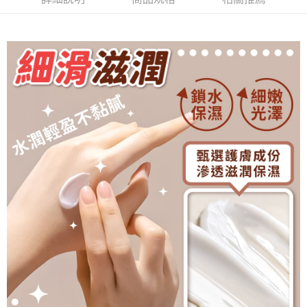
付款後全家取貨
結帳頁面，進行簡訊認證並確認金額後，即可完成結帳。
２．訂單成立數日內，您將收到繳費通知簡訊。
每筆NT$60，滿NT$399(含以上)免運費
３．收到繳費通知簡訊後14天內，點擊此簡訊中的連結，可透過四大超商／
ATM／網路銀行／等多元方式進行付款，方視為交易完成。
7-11取貨付款
※ 請注意：結帳手續完成當下不需立刻繳費，但若您需要取消訂單，請聯絡
每筆NT$60，滿NT$399(含以上)免運費
購買商品的店家。未經商家同意取消之訂單仍視為有效，需透過AFTEE先享
後付繳納相關費用。
付款後7-11取貨
※ 交易是否成功請以「AFTEE先享後付 」之結帳頁面顯示為準，若有關於
是否繳費成功／繳費後需取消欲退款等相關疑問，請聯繫「AFTEE先享後付
每筆NT$60，滿NT$399(含以上)免運費
客戶支援中心」
https://netprotections.freshdesk.com/support/home
宅配
【注意事項】
１．透過由恩沛科技股份有限公司提供之「AFTEE先享後付」服務完成之交
每筆NT$65，滿NT$99(含以上)免運費
易，需依本服務之必要範圍內提供個人資料，並將交易相關給付款項請求債
權轉讓予恩沛科技股份有限公司。
２．關於個人資料處理事宜，請瀏覽以下網址：
https://aftee.tw/terms/#terms3
３．未成年的使用者請事先徵得法定代理人或監護人之同意方可使用
「AFTEE先享後付」，若未經同意申辦者引起之損失，本公司不負相關責
任。
４．使用「AFTEE先享後付」時，將依據個別帳號之用戶狀況，依本公司即
時審查核予不同之上限額度；若仍有額度不足之情形，本公司將視審查結果
請求用戶進行身份認證。
５．嚴禁一人註冊多個帳號或使用他人資訊註冊。若發現惡意使用之情形，
恩沛科技股份有限公司將有權停止該用戶之使用額度並採取法律行動。