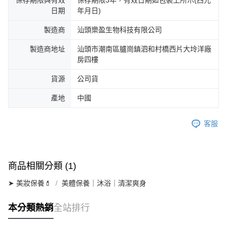
保存期限與有效
保存期限3年，有效日期如包裝上所示(西元
日期
年月日)
製造商
汕頭樂盈生物科技有限公司
製造商地址
汕頭市潮南區臚崗鎮泗和村橋西片大坽洋廠
房四樓
貨源
公司貨
產地
中國
客服
商品相關分類 (1)
➤ 美妝保養💄
美體保養｜沐浴｜清潔爽身
本分類熱銷
全站排行