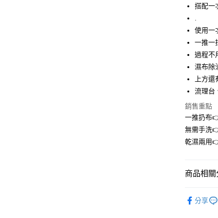
華南商
搭配一次
LINE Pay
上海商
.
國泰世
使用一
Apple Pay
臺灣中
一推一
匯豐（
街口支付
聯邦商
過程不
元大商
悠遊付
濕布除
玉山商
上方還
台新國
AFTEE先
流理台
台灣樂
相關說明
銷售重點
【關於「A
ATM付款
AFTEE
一推扔布
便利好安
無需手洗
１．簡單
２．便利
乾濕兩用
運送方式
３．安心
全家取貨
【「AFT
商品相關分
每筆NT$6
１．於結帳
付」結帳
👑 小麥
付款後全
２．訂單
分享
３．收到繳
每筆NT$6
💖 當月新
／ATM／