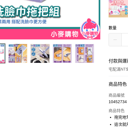
數量
付款與運
宅配滿NT
付款方式
商品特色
信用卡一
商品編號
10452734
信用卡分
商品特色
3 期 
拖完地
合作金
這次就
超商取貨