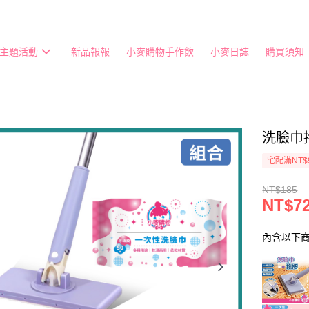
主題活動
新品報報
小麥購物手作飲
小麥日誌
購買須知
洗臉巾
宅配滿NT$
NT$185
NT$7
內含以下