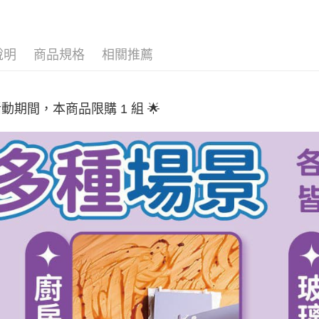
※ 請注意
7-11取貨
絡購買商品
先享後付
每筆NT$6
※ 交易是
說明
商品規格
相關推薦
是否繳費成
付款後7-1
付客戶支
每筆NT$6
【注意事
宅配
１．透過由
 活動期間，本商品限購 1 組 🌟
交易，需
每筆NT$6
求債權轉
２．關於
https://aft
３．未成
「AFTE
任。
４．使用「
即時審查
結果請求
５．嚴禁
形，恩沛
動。