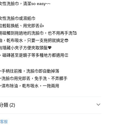
業銀行
彰化商業銀行
性洗臉巾，清潔so easy~~
業儲蓄銀行
台北富邦商業銀行
華商業銀行
兆豐國際商業銀行
次性洗臉巾或濕紙巾
小企業銀行
台中商業銀行
拉輕鬆換紙、用完即丟👍
台灣）商業銀行
華泰商業銀行
業銀行
遠東國際商業銀行
用碰觸到拖過地的洗臉巾，也不用再手洗🥰
業銀行
永豐商業銀行
油，乾布吸水，只要一支拖把就搞定😎
業銀行
星展（台灣）商業銀行
有隱藏小夾子方便夾取頭髮💖
際商業銀行
中國信託商業銀行
享後付
、磁磚甚至是鏡子等多種地方都適用👏
天信用卡公司
FTEE先享後付」】
先享後付是「在收到商品之後才付款」的支付方式。 讓您購物簡單
手柄往前推，洗臉巾即自動掉落
心！
洗臉巾用完即丟，免手洗、不弄髒手
：不需註冊會員、不需綁卡、不需儲值。
：只要手機號碼，簡訊認證，即可結帳。
濕布除油，乾布吸水，一拖兩用
：先確認商品／服務後，再付款。
付款
EE先享後付」結帳流程】
類 (2)
0，滿NT$399(含以上)免運費
方式選擇「AFTEE先享後付」後，將跳轉至「AFTEE先享後
頁面，進行簡訊認證並確認金額後，即可完成結帳。
年度熱銷
家取貨
成立數日內，您將收到繳費通知簡訊。
客服
費通知簡訊後14天內，點擊此簡訊中的連結，可透過四大超商
0，滿NT$399(含以上)免運費
品搶先購 💖
網路銀行／等多元方式進行付款，方視為交易完成。