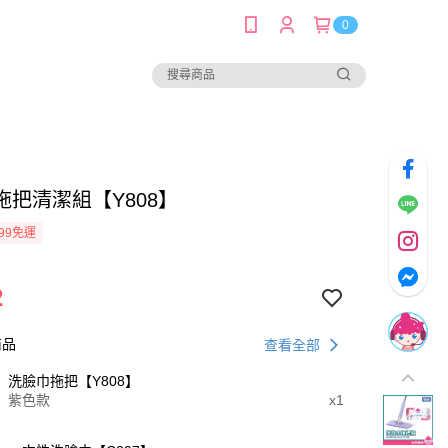
0
拖把清潔組【Y808】
99免運
2
商品
查看全部
洗臉巾拖把【Y808】
紫色款
x1