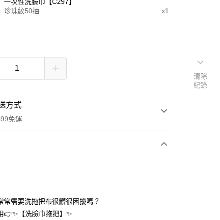
一次性洗臉巾【C297】
珍珠紋50抽
x1
清除
紀錄
送方式
$99免運
次付款
期付款
0 利率 每期
NT$24
21家銀行
常常需要洗拖把布很髒很困擾嗎？
庫商業銀行
第一商業銀行
用👉✨【洗臉巾拖把】✨
付款