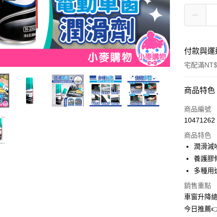
付款與運
宅配滿NT
付款方式
商品特色
信用卡一
商品編號
10471262
信用卡分
商品特色
3 期 
潤滑減
合作金
養護膠
超商取貨
華南商
多種用
LINE Pay
上海商
銷售重點
國泰世
Apple Pay
車窗升降
臺灣中
匯豐（
今日推薦
街口支付