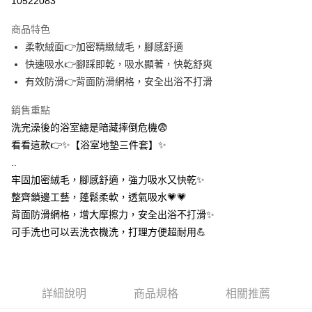
10522083
3 期 0 利率 每期
NT$69
21家銀行
商品特色
合作金庫商業銀行
第一商業銀行
超商取貨付款
柔軟絨面👉加密精緻絨毛，腳感舒適
華南商業銀行
彰化商業銀行
快速吸水👉腳踩即乾，吸水顯著，快乾舒爽
LINE Pay
上海商業儲蓄銀行
台北富邦商業銀行
國泰世華商業銀行
兆豐國際商業銀行
有效防滑👉背面防滑網格，安全出浴不打滑
Apple Pay
臺灣中小企業銀行
台中商業銀行
銷售重點
匯豐（台灣）商業銀行
華泰商業銀行
街口支付
聯邦商業銀行
遠東國際商業銀行
洗完澡後的浴室總是暗藏摔倒危機😨
元大商業銀行
永豐商業銀行
悠遊付
看看這款👉✨【浴室地墊三件套】✨
玉山商業銀行
星展（台灣）商業銀行
..
台新國際商業銀行
中國信託商業銀行
AFTEE先享後付
牢固加密絨毛，腳感舒適，強力吸水又快乾✨
台灣樂天信用卡公司
相關說明
整齊鎖邊工藝，蓬鬆柔軟，透氣吸水💗💗
【關於「AFTEE先享後付」】
ATM付款
背面防滑網格，增大摩擦力，安全出浴不打滑✨
AFTEE先享後付是「在收到商品之後才付款」的支付方式。 讓您購物簡單
便利好安心！
可手洗也可以丟洗衣機洗，打理方便超耐用💪
１．簡單：不需註冊會員、不需綁卡、不需儲值。
運送方式
２．便利：只要手機號碼，簡訊認證，即可結帳。
３．安心：先確認商品／服務後，再付款。
全家取貨付款
每筆NT$60，滿NT$399(含以上)免運費
【「AFTEE先享後付」結帳流程】
詳細說明
商品規格
相關推薦
１．於結帳方式選擇「AFTEE先享後付」後，將跳轉至「AFTEE先享後付」