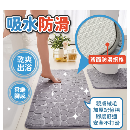
付款後全家取貨
結帳頁面，進行簡訊認證並確認金額後，即可完成結帳。
２．訂單成立數日內，您將收到繳費通知簡訊。
每筆NT$60，滿NT$399(含以上)免運費
３．收到繳費通知簡訊後14天內，點擊此簡訊中的連結，可透過四大超商／
ATM／網路銀行／等多元方式進行付款，方視為交易完成。
7-11取貨付款
※ 請注意：結帳手續完成當下不需立刻繳費，但若您需要取消訂單，請聯絡
每筆NT$60，滿NT$399(含以上)免運費
購買商品的店家。未經商家同意取消之訂單仍視為有效，需透過AFTEE先享
後付繳納相關費用。
付款後7-11取貨
※ 交易是否成功請以「AFTEE先享後付 」之結帳頁面顯示為準，若有關於
是否繳費成功／繳費後需取消欲退款等相關疑問，請聯繫「AFTEE先享後付
每筆NT$60，滿NT$399(含以上)免運費
客戶支援中心」
https://netprotections.freshdesk.com/support/home
宅配
【注意事項】
１．透過由恩沛科技股份有限公司提供之「AFTEE先享後付」服務完成之交
每筆NT$65，滿NT$99(含以上)免運費
易，需依本服務之必要範圍內提供個人資料，並將交易相關給付款項請求債
權轉讓予恩沛科技股份有限公司。
２．關於個人資料處理事宜，請瀏覽以下網址：
https://aftee.tw/terms/#terms3
３．未成年的使用者請事先徵得法定代理人或監護人之同意方可使用
「AFTEE先享後付」，若未經同意申辦者引起之損失，本公司不負相關責
任。
４．使用「AFTEE先享後付」時，將依據個別帳號之用戶狀況，依本公司即
時審查核予不同之上限額度；若仍有額度不足之情形，本公司將視審查結果
請求用戶進行身份認證。
５．嚴禁一人註冊多個帳號或使用他人資訊註冊。若發現惡意使用之情形，
恩沛科技股份有限公司將有權停止該用戶之使用額度並採取法律行動。