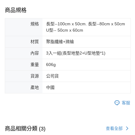
商品規格
規格
長型--100cm x 50cm. 長型--80cm x 50cm
U型-- 50cm x 60cm
材質
聚脂纖維+滌綸
內容
3入一組(長型地墊2+U型地墊*1)
重量
606g
貨源
公司貨
產地
中國
客服
商品相關分類 (3)
查看全部