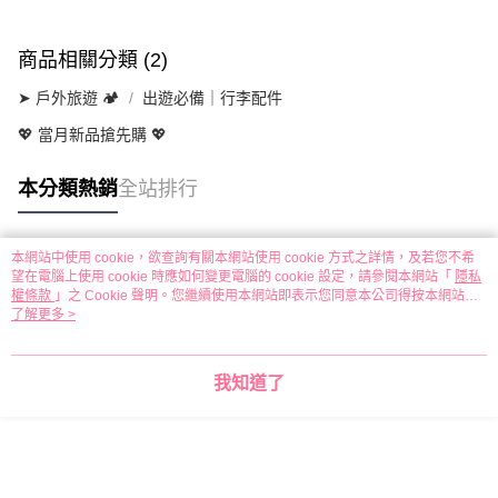
商品相關分類 (2)
➤ 戶外旅遊 🏕
出遊必備｜行李配件
💖 當月新品搶先購 💖
本分類熱銷
全站排行
本網站中使用 cookie，欲查詢有關本網站使用 cookie 方式之詳情，及若您不希
熱門標籤
望在電腦上使用 cookie 時應如何變更電腦的 cookie 設定，請參閱本網站「
隱私
權條款
」之 Cookie 聲明。您繼續使用本網站即表示您同意本公司得按本網站使
用條款之 Cookie 聲明使用 cookie。
了解更多 >
我知道了