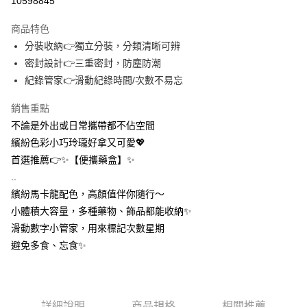
10598845
3 期 0 利率 每期
NT$25
21家銀行
商品特色
合作金庫商業銀行
第一商業銀行
超商取貨付款
分裝收納👉獨立分裝，分類清晰可辨
華南商業銀行
彰化商業銀行
密封設計👉三重密封，防塵防潮
LINE Pay
上海商業儲蓄銀行
台北富邦商業銀行
國泰世華商業銀行
兆豐國際商業銀行
紀錄管家👉滑動紀錄時間/次數不易忘
Apple Pay
臺灣中小企業銀行
台中商業銀行
銷售重點
匯豐（台灣）商業銀行
華泰商業銀行
街口支付
聯邦商業銀行
遠東國際商業銀行
不論是外出或日常攜帶都不佔空間
元大商業銀行
永豐商業銀行
悠遊付
繽紛色彩小巧玲瓏好拿又可愛💖
玉山商業銀行
星展（台灣）商業銀行
首選推薦👉✨【便攜藥盒】✨
台新國際商業銀行
中國信託商業銀行
AFTEE先享後付
..
台灣樂天信用卡公司
相關說明
繽紛馬卡龍配色，高顏值伴你隨行～
【關於「AFTEE先享後付」】
ATM付款
小體積大容量，多種藥物、飾品都能收納✨
AFTEE先享後付是「在收到商品之後才付款」的支付方式。 讓您購物簡單
便利好安心！
滑動數字小管家，用來標記次數星期
１．簡單：不需註冊會員、不需綁卡、不需儲值。
運送方式
避免多食、忘食✨
２．便利：只要手機號碼，簡訊認證，即可結帳。
３．安心：先確認商品／服務後，再付款。
全家取貨付款
每筆NT$60，滿NT$399(含以上)免運費
【「AFTEE先享後付」結帳流程】
１．於結帳方式選擇「AFTEE先享後付」後，將跳轉至「AFTEE先享後付」
詳細說明
商品規格
相關推薦