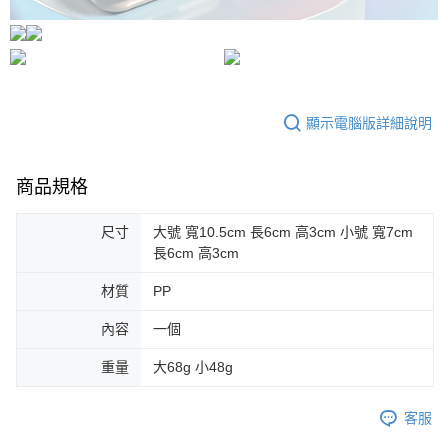
顯示電腦版詳細說明
商品規格
尺寸
大號 寬10.5cm 長6cm 高3cm 小號 寬7cm
長6cm 高3cm
材質
PP
內容
一個
重量
大68g 小48g
客服