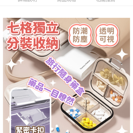
付款後全家取貨
結帳頁面，進行簡訊認證並確認金額後，即可完成結帳。
２．訂單成立數日內，您將收到繳費通知簡訊。
每筆NT$60，滿NT$399(含以上)免運費
３．收到繳費通知簡訊後14天內，點擊此簡訊中的連結，可透過四大超商／
ATM／網路銀行／等多元方式進行付款，方視為交易完成。
7-11取貨付款
※ 請注意：結帳手續完成當下不需立刻繳費，但若您需要取消訂單，請聯絡
每筆NT$60，滿NT$399(含以上)免運費
購買商品的店家。未經商家同意取消之訂單仍視為有效，需透過AFTEE先享
後付繳納相關費用。
付款後7-11取貨
※ 交易是否成功請以「AFTEE先享後付 」之結帳頁面顯示為準，若有關於
是否繳費成功／繳費後需取消欲退款等相關疑問，請聯繫「AFTEE先享後付
每筆NT$60，滿NT$399(含以上)免運費
客戶支援中心」
https://netprotections.freshdesk.com/support/home
宅配
【注意事項】
１．透過由恩沛科技股份有限公司提供之「AFTEE先享後付」服務完成之交
每筆NT$65，滿NT$99(含以上)免運費
易，需依本服務之必要範圍內提供個人資料，並將交易相關給付款項請求債
權轉讓予恩沛科技股份有限公司。
２．關於個人資料處理事宜，請瀏覽以下網址：
https://aftee.tw/terms/#terms3
３．未成年的使用者請事先徵得法定代理人或監護人之同意方可使用
「AFTEE先享後付」，若未經同意申辦者引起之損失，本公司不負相關責
任。
４．使用「AFTEE先享後付」時，將依據個別帳號之用戶狀況，依本公司即
時審查核予不同之上限額度；若仍有額度不足之情形，本公司將視審查結果
請求用戶進行身份認證。
５．嚴禁一人註冊多個帳號或使用他人資訊註冊。若發現惡意使用之情形，
恩沛科技股份有限公司將有權停止該用戶之使用額度並採取法律行動。