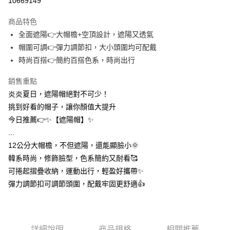
10669149
3 期 0 利率 每期
NT$19
21家銀行
商品特色
合作金庫商業銀行
第一商業銀行
超商取貨付款
全面遮陽👉大帽檐+空頂設計，遮陽又透氣
華南商業銀行
彰化商業銀行
帽圍可調👉彈力調節扣，大小頭圍均可配戴
LINE Pay
上海商業儲蓄銀行
台北富邦商業銀行
國泰世華商業銀行
兆豐國際商業銀行
時尚百搭👉簡約百搭色系，時尚出行
Apple Pay
臺灣中小企業銀行
台中商業銀行
銷售重點
匯豐（台灣）商業銀行
華泰商業銀行
街口支付
聯邦商業銀行
遠東國際商業銀行
炎炎夏日，遮陽帽絕對不可少！
元大商業銀行
永豐商業銀行
悠遊付
挑到好看的帽子，讓你顏值大提升
玉山商業銀行
星展（台灣）商業銀行
今日推薦👉✨【遮陽帽】✨
台新國際商業銀行
中國信託商業銀行
AFTEE先享後付
...
台灣樂天信用卡公司
相關說明
12公分大帽檐，不但遮陽，還能顯臉小🌞
【關於「AFTEE先享後付」】
ATM付款
韓系時尚，修飾臉型，色系簡約又耐看🥰
AFTEE先享後付是「在收到商品之後才付款」的支付方式。 讓您購物簡單
便利好安心！
可捲起摺疊收納，運動出行，輕盈好攜帶✨
１．簡單：不需註冊會員、不需綁卡、不需儲值。
運送方式
彈力調節扣可調節頭圍，配戴牢固更舒適👍️
２．便利：只要手機號碼，簡訊認證，即可結帳。
３．安心：先確認商品／服務後，再付款。
全家取貨付款
每筆NT$60，滿NT$399(含以上)免運費
【「AFTEE先享後付」結帳流程】
１．於結帳方式選擇「AFTEE先享後付」後，將跳轉至「AFTEE先享後付」
詳細說明
商品規格
相關推薦