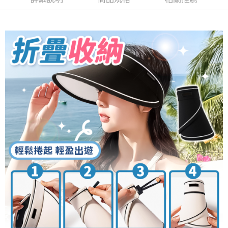
付款後全家取貨
結帳頁面，進行簡訊認證並確認金額後，即可完成結帳。
２．訂單成立數日內，您將收到繳費通知簡訊。
每筆NT$60，滿NT$399(含以上)免運費
３．收到繳費通知簡訊後14天內，點擊此簡訊中的連結，可透過四大超商／
ATM／網路銀行／等多元方式進行付款，方視為交易完成。
7-11取貨付款
※ 請注意：結帳手續完成當下不需立刻繳費，但若您需要取消訂單，請聯絡
每筆NT$60，滿NT$399(含以上)免運費
購買商品的店家。未經商家同意取消之訂單仍視為有效，需透過AFTEE先享
後付繳納相關費用。
付款後7-11取貨
※ 交易是否成功請以「AFTEE先享後付 」之結帳頁面顯示為準，若有關於
是否繳費成功／繳費後需取消欲退款等相關疑問，請聯繫「AFTEE先享後付
每筆NT$60，滿NT$399(含以上)免運費
客戶支援中心」
https://netprotections.freshdesk.com/support/home
宅配
【注意事項】
１．透過由恩沛科技股份有限公司提供之「AFTEE先享後付」服務完成之交
每筆NT$65，滿NT$99(含以上)免運費
易，需依本服務之必要範圍內提供個人資料，並將交易相關給付款項請求債
權轉讓予恩沛科技股份有限公司。
２．關於個人資料處理事宜，請瀏覽以下網址：
https://aftee.tw/terms/#terms3
３．未成年的使用者請事先徵得法定代理人或監護人之同意方可使用
「AFTEE先享後付」，若未經同意申辦者引起之損失，本公司不負相關責
任。
４．使用「AFTEE先享後付」時，將依據個別帳號之用戶狀況，依本公司即
時審查核予不同之上限額度；若仍有額度不足之情形，本公司將視審查結果
請求用戶進行身份認證。
５．嚴禁一人註冊多個帳號或使用他人資訊註冊。若發現惡意使用之情形，
恩沛科技股份有限公司將有權停止該用戶之使用額度並採取法律行動。