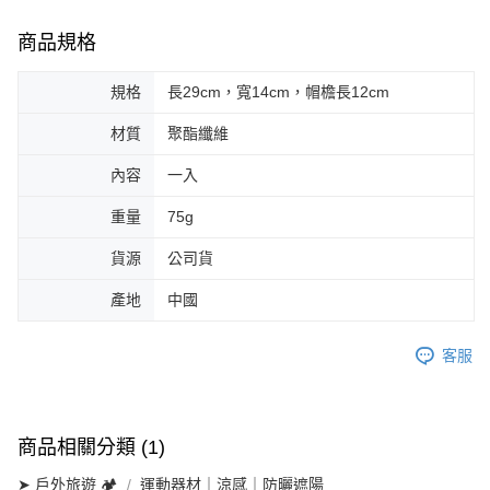
商品規格
規格
長29cm，寬14cm，帽檐長12cm
材質
聚酯纖維
內容
一入
重量
75g
貨源
公司貨
產地
中國
客服
商品相關分類 (1)
➤ 戶外旅遊 🏕
運動器材｜涼感｜防曬遮陽