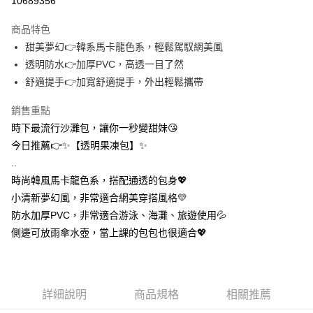
10689356
3 期 0 利率 每期
NT$19
21家銀行
商品特色
合作金庫商業銀行
第一商業銀行
超商取貨付款
甜美夢幻👉韓系馬卡龍色系，輕鬆駕馭網美風
華南商業銀行
彰化商業銀行
透明防水👉加厚PVC，高透一目了然
LINE Pay
上海商業儲蓄銀行
台北富邦商業銀行
國泰世華商業銀行
兆豐國際商業銀行
舒適提手👉加寬舒適提手，外出輕鬆攜帶
Apple Pay
臺灣中小企業銀行
台中商業銀行
銷售重點
匯豐（台灣）商業銀行
華泰商業銀行
街口支付
聯邦商業銀行
遠東國際商業銀行
時下最流行沙灘包，讓你一秒變甜妹😘
元大商業銀行
永豐商業銀行
悠遊付
今日推薦👉✨【透明果凍包】✨
玉山商業銀行
星展（台灣）商業銀行
..
台新國際商業銀行
中國信託商業銀行
AFTEE先享後付
時尚韓風馬卡龍色系，搭配通透的包身💖
台灣樂天信用卡公司
相關說明
小清新夢幻風，非常適合網美穿搭風格💛
【關於「AFTEE先享後付」】
ATM付款
防水加厚PVC，非常適合游泳、海灘、旅遊使用💦
AFTEE先享後付是「在收到商品之後才付款」的支付方式。 讓您購物簡單
便利好安心！
側邊可放雨傘水壺，當上課的包包也很適合💖
１．簡單：不需註冊會員、不需綁卡、不需儲值。
運送方式
２．便利：只要手機號碼，簡訊認證，即可結帳。
３．安心：先確認商品／服務後，再付款。
全家取貨付款
每筆NT$60，滿NT$399(含以上)免運費
【「AFTEE先享後付」結帳流程】
詳細說明
商品規格
相關推薦
１．於結帳方式選擇「AFTEE先享後付」後，將跳轉至「AFTEE先享後付」