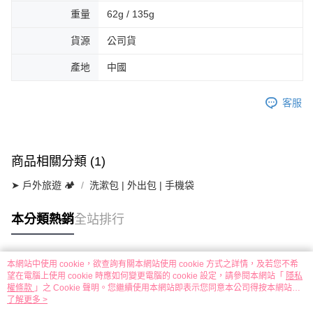
重量
62g / 135g
貨源
公司貨
產地
中國
客服
商品相關分類 (1)
➤ 戶外旅遊 🏕
洗漱包 | 外出包 | 手機袋
本分類熱銷
全站排行
本網站中使用 cookie，欲查詢有關本網站使用 cookie 方式之詳情，及若您不希
熱門標籤
望在電腦上使用 cookie 時應如何變更電腦的 cookie 設定，請參閱本網站「
隱私
權條款
」之 Cookie 聲明。您繼續使用本網站即表示您同意本公司得按本網站使
用條款之 Cookie 聲明使用 cookie。
了解更多 >