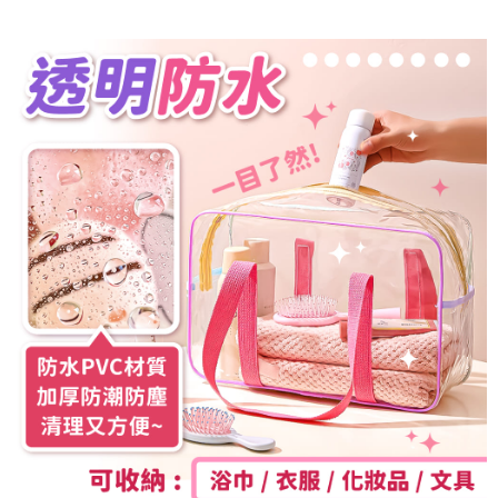
付款後全家取貨
結帳頁面，進行簡訊認證並確認金額後，即可完成結帳。
２．訂單成立數日內，您將收到繳費通知簡訊。
每筆NT$60，滿NT$399(含以上)免運費
３．收到繳費通知簡訊後14天內，點擊此簡訊中的連結，可透過四大超商／
ATM／網路銀行／等多元方式進行付款，方視為交易完成。
7-11取貨付款
※ 請注意：結帳手續完成當下不需立刻繳費，但若您需要取消訂單，請聯絡
每筆NT$60，滿NT$399(含以上)免運費
購買商品的店家。未經商家同意取消之訂單仍視為有效，需透過AFTEE先享
後付繳納相關費用。
付款後7-11取貨
※ 交易是否成功請以「AFTEE先享後付 」之結帳頁面顯示為準，若有關於
是否繳費成功／繳費後需取消欲退款等相關疑問，請聯繫「AFTEE先享後付
每筆NT$60，滿NT$399(含以上)免運費
客戶支援中心」
https://netprotections.freshdesk.com/support/home
宅配
【注意事項】
１．透過由恩沛科技股份有限公司提供之「AFTEE先享後付」服務完成之交
每筆NT$65，滿NT$99(含以上)免運費
易，需依本服務之必要範圍內提供個人資料，並將交易相關給付款項請求債
權轉讓予恩沛科技股份有限公司。
２．關於個人資料處理事宜，請瀏覽以下網址：
https://aftee.tw/terms/#terms3
３．未成年的使用者請事先徵得法定代理人或監護人之同意方可使用
「AFTEE先享後付」，若未經同意申辦者引起之損失，本公司不負相關責
任。
４．使用「AFTEE先享後付」時，將依據個別帳號之用戶狀況，依本公司即
時審查核予不同之上限額度；若仍有額度不足之情形，本公司將視審查結果
請求用戶進行身份認證。
５．嚴禁一人註冊多個帳號或使用他人資訊註冊。若發現惡意使用之情形，
恩沛科技股份有限公司將有權停止該用戶之使用額度並採取法律行動。