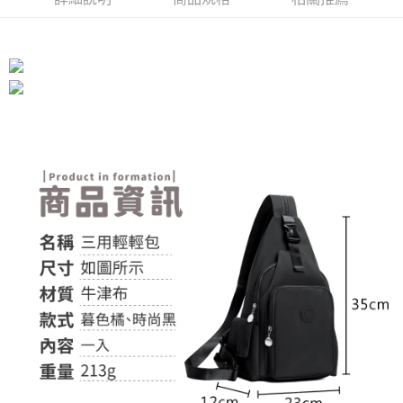
付款後全家取貨
結帳頁面，進行簡訊認證並確認金額後，即可完成結帳。
２．訂單成立數日內，您將收到繳費通知簡訊。
每筆NT$60，滿NT$399(含以上)免運費
３．收到繳費通知簡訊後14天內，點擊此簡訊中的連結，可透過四大超商／
ATM／網路銀行／等多元方式進行付款，方視為交易完成。
7-11取貨付款
※ 請注意：結帳手續完成當下不需立刻繳費，但若您需要取消訂單，請聯絡
每筆NT$60，滿NT$399(含以上)免運費
購買商品的店家。未經商家同意取消之訂單仍視為有效，需透過AFTEE先享
後付繳納相關費用。
付款後7-11取貨
※ 交易是否成功請以「AFTEE先享後付 」之結帳頁面顯示為準，若有關於
是否繳費成功／繳費後需取消欲退款等相關疑問，請聯繫「AFTEE先享後付
每筆NT$60，滿NT$399(含以上)免運費
客戶支援中心」
https://netprotections.freshdesk.com/support/home
宅配
【注意事項】
１．透過由恩沛科技股份有限公司提供之「AFTEE先享後付」服務完成之交
每筆NT$65，滿NT$99(含以上)免運費
易，需依本服務之必要範圍內提供個人資料，並將交易相關給付款項請求債
權轉讓予恩沛科技股份有限公司。
２．關於個人資料處理事宜，請瀏覽以下網址：
https://aftee.tw/terms/#terms3
３．未成年的使用者請事先徵得法定代理人或監護人之同意方可使用
「AFTEE先享後付」，若未經同意申辦者引起之損失，本公司不負相關責
任。
４．使用「AFTEE先享後付」時，將依據個別帳號之用戶狀況，依本公司即
時審查核予不同之上限額度；若仍有額度不足之情形，本公司將視審查結果
請求用戶進行身份認證。
５．嚴禁一人註冊多個帳號或使用他人資訊註冊。若發現惡意使用之情形，
恩沛科技股份有限公司將有權停止該用戶之使用額度並採取法律行動。