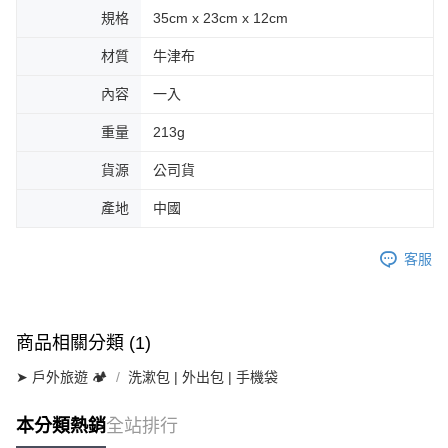
規格
35cm x 23cm x 12cm
材質
牛津布
內容
一入
重量
213g
貨源
公司貨
產地
中國
客服
商品相關分類 (1)
➤ 戶外旅遊 🏕
洗漱包 | 外出包 | 手機袋
本分類熱銷
全站排行