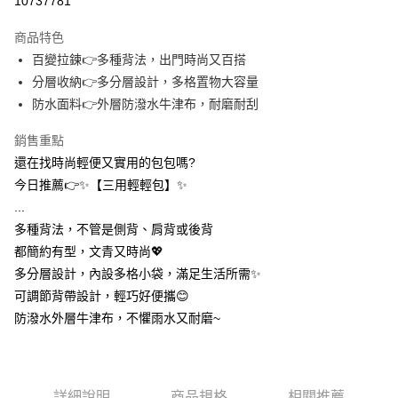
10737781
3 期 0 利率 每期
NT$56
21家銀行
商品特色
合作金庫商業銀行
第一商業銀行
超商取貨付款
百變拉鍊👉多種背法，出門時尚又百搭
華南商業銀行
彰化商業銀行
分層收納👉多分層設計，多格置物大容量
LINE Pay
上海商業儲蓄銀行
台北富邦商業銀行
國泰世華商業銀行
兆豐國際商業銀行
防水面料👉外層防潑水牛津布，耐磨耐刮
Apple Pay
臺灣中小企業銀行
台中商業銀行
銷售重點
匯豐（台灣）商業銀行
華泰商業銀行
街口支付
聯邦商業銀行
遠東國際商業銀行
還在找時尚輕便又實用的包包嗎?
元大商業銀行
永豐商業銀行
悠遊付
今日推薦👉✨【三用輕輕包】✨
玉山商業銀行
星展（台灣）商業銀行
...
台新國際商業銀行
中國信託商業銀行
AFTEE先享後付
多種背法，不管是側背、肩背或後背
台灣樂天信用卡公司
相關說明
都簡約有型，文青又時尚💖
【關於「AFTEE先享後付」】
ATM付款
多分層設計，內設多格小袋，滿足生活所需✨
AFTEE先享後付是「在收到商品之後才付款」的支付方式。 讓您購物簡單
便利好安心！
可調節背帶設計，輕巧好便攜😊
１．簡單：不需註冊會員、不需綁卡、不需儲值。
運送方式
防潑水外層牛津布，不懼雨水又耐磨~
２．便利：只要手機號碼，簡訊認證，即可結帳。
３．安心：先確認商品／服務後，再付款。
全家取貨付款
每筆NT$60，滿NT$399(含以上)免運費
【「AFTEE先享後付」結帳流程】
１．於結帳方式選擇「AFTEE先享後付」後，將跳轉至「AFTEE先享後付」
詳細說明
商品規格
相關推薦