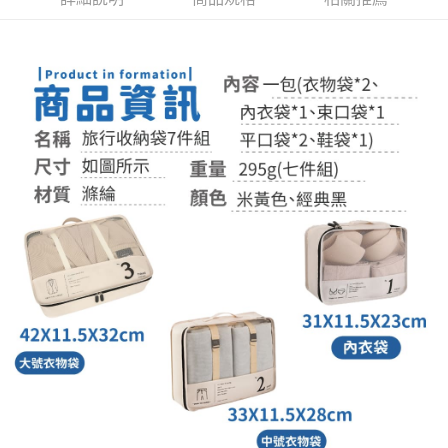
付款後全家取貨
結帳頁面，進行簡訊認證並確認金額後，即可完成結帳。
２．訂單成立數日內，您將收到繳費通知簡訊。
每筆NT$60，滿NT$399(含以上)免運費
３．收到繳費通知簡訊後14天內，點擊此簡訊中的連結，可透過四大超商／
ATM／網路銀行／等多元方式進行付款，方視為交易完成。
7-11取貨付款
※ 請注意：結帳手續完成當下不需立刻繳費，但若您需要取消訂單，請聯絡
每筆NT$60，滿NT$399(含以上)免運費
購買商品的店家。未經商家同意取消之訂單仍視為有效，需透過AFTEE先享
後付繳納相關費用。
付款後7-11取貨
※ 交易是否成功請以「AFTEE先享後付 」之結帳頁面顯示為準，若有關於
是否繳費成功／繳費後需取消欲退款等相關疑問，請聯繫「AFTEE先享後付
每筆NT$60，滿NT$399(含以上)免運費
客戶支援中心」
https://netprotections.freshdesk.com/support/home
宅配
【注意事項】
１．透過由恩沛科技股份有限公司提供之「AFTEE先享後付」服務完成之交
每筆NT$65，滿NT$99(含以上)免運費
易，需依本服務之必要範圍內提供個人資料，並將交易相關給付款項請求債
權轉讓予恩沛科技股份有限公司。
２．關於個人資料處理事宜，請瀏覽以下網址：
https://aftee.tw/terms/#terms3
３．未成年的使用者請事先徵得法定代理人或監護人之同意方可使用
「AFTEE先享後付」，若未經同意申辦者引起之損失，本公司不負相關責
任。
４．使用「AFTEE先享後付」時，將依據個別帳號之用戶狀況，依本公司即
時審查核予不同之上限額度；若仍有額度不足之情形，本公司將視審查結果
請求用戶進行身份認證。
５．嚴禁一人註冊多個帳號或使用他人資訊註冊。若發現惡意使用之情形，
恩沛科技股份有限公司將有權停止該用戶之使用額度並採取法律行動。