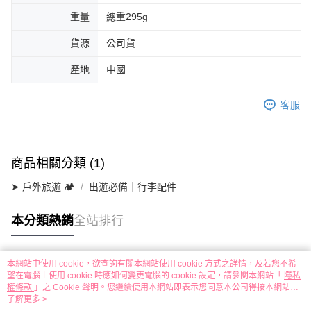
重量
總重295g
貨源
公司貨
產地
中國
客服
商品相關分類 (1)
➤ 戶外旅遊 🏕
出遊必備｜行李配件
本分類熱銷
全站排行
本網站中使用 cookie，欲查詢有關本網站使用 cookie 方式之詳情，及若您不希
熱門標籤
望在電腦上使用 cookie 時應如何變更電腦的 cookie 設定，請參閱本網站「
隱私
權條款
」之 Cookie 聲明。您繼續使用本網站即表示您同意本公司得按本網站使
用條款之 Cookie 聲明使用 cookie。
了解更多 >