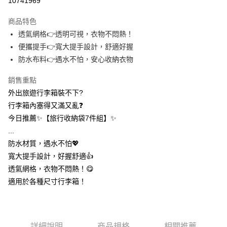
10741969
3 期 0 利率 每期
NT$86
21家銀行
商品特色
合作金庫商業銀行
第一商業銀行
超商取貨付款
透氣網格👉透明可視，衣物不悶熱！
華南商業銀行
彰化商業銀行
便攜提手👉寬大提手設計，舒適好握
LINE Pay
上海商業儲蓄銀行
台北富邦商業銀行
國泰世華商業銀行
兆豐國際商業銀行
防水布料👉遇水不怕，安心收納衣物
Apple Pay
臺灣中小企業銀行
台中商業銀行
銷售重點
匯豐（台灣）商業銀行
華泰商業銀行
街口支付
聯邦商業銀行
遠東國際商業銀行
外出旅遊行李箱裝不下?
元大商業銀行
永豐商業銀行
悠遊付
行李箱內塞得又滿又亂❓
玉山商業銀行
星展（台灣）商業銀行
今日推薦✨【旅行收納袋7件組】✨
台新國際商業銀行
中國信託商業銀行
AFTEE先享後付
...
台灣樂天信用卡公司
相關說明
防水材質，遇水不怕💖
【關於「AFTEE先享後付」】
ATM付款
寬大提手設計，好握舒適👍️
AFTEE先享後付是「在收到商品之後才付款」的支付方式。 讓您購物簡單
便利好安心！
透氣網格，衣物不悶熱！😋
１．簡單：不需註冊會員、不需綁卡、不需儲值。
運送方式
適用於各種尺寸行李箱！
２．便利：只要手機號碼，簡訊認證，即可結帳。
３．安心：先確認商品／服務後，再付款。
全家取貨付款
每筆NT$60，滿NT$399(含以上)免運費
【「AFTEE先享後付」結帳流程】
１．於結帳方式選擇「AFTEE先享後付」後，將跳轉至「AFTEE先享後付」
詳細說明
商品規格
相關推薦