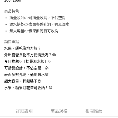
10842650
3 期 0 利率 每期
NT$21
21家銀行
商品特色
合作金庫商業銀行
第一商業銀行
超商取貨付款
摺疊設計👉可摺疊收納，不佔空間
華南商業銀行
彰化商業銀行
瀝水快乾👉表面多數孔洞，通風瀝水
LINE Pay
上海商業儲蓄銀行
台北富邦商業銀行
國泰世華商業銀行
兆豐國際商業銀行
超大容量👉糖果餅乾皆可收納
Apple Pay
臺灣中小企業銀行
台中商業銀行
銷售重點
匯豐（台灣）商業銀行
華泰商業銀行
街口支付
聯邦商業銀行
遠東國際商業銀行
水果、餅乾沒地方放？
元大商業銀行
永豐商業銀行
悠遊付
外出露營食物不方便清洗嗎？😫
玉山商業銀行
星展（台灣）商業銀行
今日推薦✨【摺疊瀝水籃】✨
台新國際商業銀行
中國信託商業銀行
AFTEE先享後付
可折疊設計，不佔空間！👍️
台灣樂天信用卡公司
相關說明
表面多數孔洞，通風瀝水💯
【關於「AFTEE先享後付」】
ATM付款
超大容量，輕鬆裝下😍
AFTEE先享後付是「在收到商品之後才付款」的支付方式。 讓您購物簡單
便利好安心！
水果、糖果餅乾皆可收納！😋
１．簡單：不需註冊會員、不需綁卡、不需儲值。
運送方式
２．便利：只要手機號碼，簡訊認證，即可結帳。
３．安心：先確認商品／服務後，再付款。
全家取貨付款
每筆NT$60，滿NT$399(含以上)免運費
【「AFTEE先享後付」結帳流程】
詳細說明
商品規格
相關推薦
１．於結帳方式選擇「AFTEE先享後付」後，將跳轉至「AFTEE先享後付」