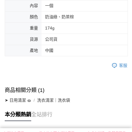
內容
一個
顏色
奶油綠、奶茶棕
重量
174g
貨源
公司貨
產地
中國
客服
商品相關分類 (1)
➤ 日用清潔 🧽
洗衣清潔｜洗衣袋
本分類熱銷
全站排行