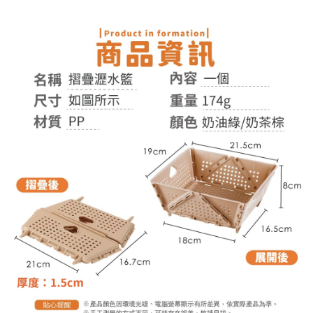
付款後全家取貨
結帳頁面，進行簡訊認證並確認金額後，即可完成結帳。
２．訂單成立數日內，您將收到繳費通知簡訊。
每筆NT$60，滿NT$399(含以上)免運費
３．收到繳費通知簡訊後14天內，點擊此簡訊中的連結，可透過四大超商／
ATM／網路銀行／等多元方式進行付款，方視為交易完成。
7-11取貨付款
※ 請注意：結帳手續完成當下不需立刻繳費，但若您需要取消訂單，請聯絡
每筆NT$60，滿NT$399(含以上)免運費
購買商品的店家。未經商家同意取消之訂單仍視為有效，需透過AFTEE先享
後付繳納相關費用。
付款後7-11取貨
※ 交易是否成功請以「AFTEE先享後付 」之結帳頁面顯示為準，若有關於
是否繳費成功／繳費後需取消欲退款等相關疑問，請聯繫「AFTEE先享後付
每筆NT$60，滿NT$399(含以上)免運費
客戶支援中心」
https://netprotections.freshdesk.com/support/home
宅配
【注意事項】
１．透過由恩沛科技股份有限公司提供之「AFTEE先享後付」服務完成之交
每筆NT$65，滿NT$99(含以上)免運費
易，需依本服務之必要範圍內提供個人資料，並將交易相關給付款項請求債
權轉讓予恩沛科技股份有限公司。
２．關於個人資料處理事宜，請瀏覽以下網址：
https://aftee.tw/terms/#terms3
３．未成年的使用者請事先徵得法定代理人或監護人之同意方可使用
「AFTEE先享後付」，若未經同意申辦者引起之損失，本公司不負相關責
任。
４．使用「AFTEE先享後付」時，將依據個別帳號之用戶狀況，依本公司即
時審查核予不同之上限額度；若仍有額度不足之情形，本公司將視審查結果
請求用戶進行身份認證。
５．嚴禁一人註冊多個帳號或使用他人資訊註冊。若發現惡意使用之情形，
恩沛科技股份有限公司將有權停止該用戶之使用額度並採取法律行動。