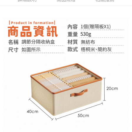
付款後全家取貨
結帳頁面，進行簡訊認證並確認金額後，即可完成結帳。
２．訂單成立數日內，您將收到繳費通知簡訊。
每筆NT$60，滿NT$399(含以上)免運費
３．收到繳費通知簡訊後14天內，點擊此簡訊中的連結，可透過四大超商／
ATM／網路銀行／等多元方式進行付款，方視為交易完成。
7-11取貨付款
※ 請注意：結帳手續完成當下不需立刻繳費，但若您需要取消訂單，請聯絡
每筆NT$60，滿NT$399(含以上)免運費
購買商品的店家。未經商家同意取消之訂單仍視為有效，需透過AFTEE先享
後付繳納相關費用。
付款後7-11取貨
※ 交易是否成功請以「AFTEE先享後付 」之結帳頁面顯示為準，若有關於
是否繳費成功／繳費後需取消欲退款等相關疑問，請聯繫「AFTEE先享後付
每筆NT$60，滿NT$399(含以上)免運費
客戶支援中心」
https://netprotections.freshdesk.com/support/home
宅配
【注意事項】
１．透過由恩沛科技股份有限公司提供之「AFTEE先享後付」服務完成之交
每筆NT$65，滿NT$99(含以上)免運費
易，需依本服務之必要範圍內提供個人資料，並將交易相關給付款項請求債
權轉讓予恩沛科技股份有限公司。
２．關於個人資料處理事宜，請瀏覽以下網址：
https://aftee.tw/terms/#terms3
３．未成年的使用者請事先徵得法定代理人或監護人之同意方可使用
「AFTEE先享後付」，若未經同意申辦者引起之損失，本公司不負相關責
任。
４．使用「AFTEE先享後付」時，將依據個別帳號之用戶狀況，依本公司即
時審查核予不同之上限額度；若仍有額度不足之情形，本公司將視審查結果
請求用戶進行身份認證。
５．嚴禁一人註冊多個帳號或使用他人資訊註冊。若發現惡意使用之情形，
恩沛科技股份有限公司將有權停止該用戶之使用額度並採取法律行動。