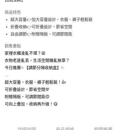
10929941
3 期 0 利率 每期
NT$46
21家銀行
商品特色
合作金庫商業銀行
第一商業銀行
超商取貨付款
超大容量👉加大容量設計，衣服、褲子輕鬆裝
華南商業銀行
彰化商業銀行
折疊收納👉可折疊設計，節省空間
LINE Pay
上海商業儲蓄銀行
台北富邦商業銀行
國泰世華商業銀行
兆豐國際商業銀行
自由調節👉附贈隔板，可調節間距
Apple Pay
臺灣中小企業銀行
台中商業銀行
銷售重點
匯豐（台灣）商業銀行
華泰商業銀行
街口支付
聯邦商業銀行
遠東國際商業銀行
家裡衣櫃凌亂不堪？😫
元大商業銀行
永豐商業銀行
悠遊付
衣物老是亂丟，生活空間雜亂無章？
玉山商業銀行
星展（台灣）商業銀行
今日推薦✨【調節分隔收納盒】✨
台新國際商業銀行
中國信託商業銀行
AFTEE先享後付
...
台灣樂天信用卡公司
相關說明
超大容量，衣服、褲子輕鬆裝！👍️
【關於「AFTEE先享後付」】
ATM付款
可折疊設計，節省空間💯
AFTEE先享後付是「在收到商品之後才付款」的支付方式。 讓您購物簡單
便利好安心！
附贈隔板，可調節間距😍
１．簡單：不需註冊會員、不需綁卡、不需儲值。
運送方式
可向上疊加，收納再升級！😋
２．便利：只要手機號碼，簡訊認證，即可結帳。
３．安心：先確認商品／服務後，再付款。
全家取貨付款
每筆NT$60，滿NT$399(含以上)免運費
【「AFTEE先享後付」結帳流程】
１．於結帳方式選擇「AFTEE先享後付」後，將跳轉至「AFTEE先享後付」
詳細說明
商品規格
相關推薦