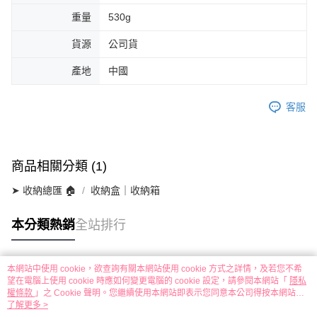
重量
530g
貨源
公司貨
產地
中國
客服
商品相關分類 (1)
➤ 收納總匯 🏠
收納盒｜收納箱
本分類熱銷
全站排行
本網站中使用 cookie，欲查詢有關本網站使用 cookie 方式之詳情，及若您不希
熱門標籤
望在電腦上使用 cookie 時應如何變更電腦的 cookie 設定，請參閱本網站「
隱私
權條款
」之 Cookie 聲明。您繼續使用本網站即表示您同意本公司得按本網站使
用條款之 Cookie 聲明使用 cookie。
了解更多 >