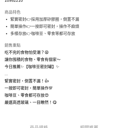
10952210
3 期 0 利率 每期
NT$99
21家銀行
商品特色
合作金庫商業銀行
第一商業銀行
超商取貨付款
緊實密封👉採用加厚矽膠圈，倒置不漏
華南商業銀行
彰化商業銀行
簡單操作👉一按即可密封，操作不麻煩
LINE Pay
上海商業儲蓄銀行
台北富邦商業銀行
國泰世華商業銀行
兆豐國際商業銀行
多樣存放👉咖啡豆、零食等都可存放
Apple Pay
臺灣中小企業銀行
台中商業銀行
銷售重點
匯豐（台灣）商業銀行
華泰商業銀行
街口支付
聯邦商業銀行
遠東國際商業銀行
吃不完的食物怕受潮？😫
元大商業銀行
永豐商業銀行
悠遊付
讓你囤積的食物、零食有個家～
玉山商業銀行
星展（台灣）商業銀行
今日推薦✨【咖啡豆密封罐】✨
台新國際商業銀行
中國信託商業銀行
AFTEE先享後付
...
台灣樂天信用卡公司
相關說明
緊實密封，倒置不漏！👍️
【關於「AFTEE先享後付」】
ATM付款
一按即可密封，簡單操作💯
AFTEE先享後付是「在收到商品之後才付款」的支付方式。 讓您購物簡單
便利好安心！
咖啡豆、零食都可存放😍
１．簡單：不需註冊會員、不需綁卡、不需儲值。
運送方式
嚴選高透玻璃、一目瞭然！😋
２．便利：只要手機號碼，簡訊認證，即可結帳。
３．安心：先確認商品／服務後，再付款。
全家取貨付款
每筆NT$60，滿NT$399(含以上)免運費
【「AFTEE先享後付」結帳流程】
１．於結帳方式選擇「AFTEE先享後付」後，將跳轉至「AFTEE先享後付」
商品規格
相關推薦