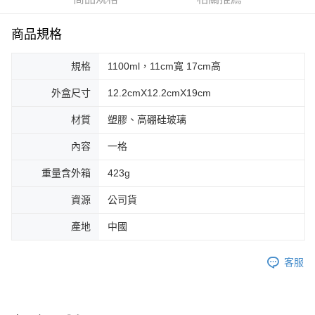
付款後全家取貨
結帳頁面，進行簡訊認證並確認金額後，即可完成結帳。
２．訂單成立數日內，您將收到繳費通知簡訊。
每筆NT$60，滿NT$399(含以上)免運費
３．收到繳費通知簡訊後14天內，點擊此簡訊中的連結，可透過四大超商／
商品規格
ATM／網路銀行／等多元方式進行付款，方視為交易完成。
7-11取貨付款
※ 請注意：結帳手續完成當下不需立刻繳費，但若您需要取消訂單，請聯絡
每筆NT$60，滿NT$399(含以上)免運費
規格
1100ml，11cm寬 17cm高
購買商品的店家。未經商家同意取消之訂單仍視為有效，需透過AFTEE先享
後付繳納相關費用。
付款後7-11取貨
※ 交易是否成功請以「AFTEE先享後付 」之結帳頁面顯示為準，若有關於
外盒尺寸
12.2cmX12.2cmX19cm
是否繳費成功／繳費後需取消欲退款等相關疑問，請聯繫「AFTEE先享後付
每筆NT$60，滿NT$399(含以上)免運費
客戶支援中心」
https://netprotections.freshdesk.com/support/home
材質
塑膠、高硼硅玻璃
宅配
【注意事項】
內容
一格
１．透過由恩沛科技股份有限公司提供之「AFTEE先享後付」服務完成之交
每筆NT$65，滿NT$99(含以上)免運費
易，需依本服務之必要範圍內提供個人資料，並將交易相關給付款項請求債
重量含外箱
423g
權轉讓予恩沛科技股份有限公司。
２．關於個人資料處理事宜，請瀏覽以下網址：
資源
公司貨
https://aftee.tw/terms/#terms3
３．未成年的使用者請事先徵得法定代理人或監護人之同意方可使用
產地
中國
「AFTEE先享後付」，若未經同意申辦者引起之損失，本公司不負相關責
任。
４．使用「AFTEE先享後付」時，將依據個別帳號之用戶狀況，依本公司即
客服
時審查核予不同之上限額度；若仍有額度不足之情形，本公司將視審查結果
請求用戶進行身份認證。
５．嚴禁一人註冊多個帳號或使用他人資訊註冊。若發現惡意使用之情形，
恩沛科技股份有限公司將有權停止該用戶之使用額度並採取法律行動。