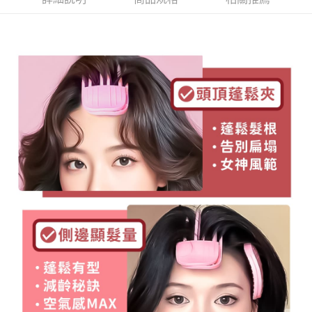
付款後全家取貨
結帳頁面，進行簡訊認證並確認金額後，即可完成結帳。
２．訂單成立數日內，您將收到繳費通知簡訊。
每筆NT$60，滿NT$399(含以上)免運費
３．收到繳費通知簡訊後14天內，點擊此簡訊中的連結，可透過四大超商／
ATM／網路銀行／等多元方式進行付款，方視為交易完成。
7-11取貨付款
※ 請注意：結帳手續完成當下不需立刻繳費，但若您需要取消訂單，請聯絡
每筆NT$60，滿NT$399(含以上)免運費
購買商品的店家。未經商家同意取消之訂單仍視為有效，需透過AFTEE先享
後付繳納相關費用。
付款後7-11取貨
※ 交易是否成功請以「AFTEE先享後付 」之結帳頁面顯示為準，若有關於
是否繳費成功／繳費後需取消欲退款等相關疑問，請聯繫「AFTEE先享後付
每筆NT$60，滿NT$399(含以上)免運費
客戶支援中心」
https://netprotections.freshdesk.com/support/home
宅配
【注意事項】
１．透過由恩沛科技股份有限公司提供之「AFTEE先享後付」服務完成之交
每筆NT$65，滿NT$99(含以上)免運費
易，需依本服務之必要範圍內提供個人資料，並將交易相關給付款項請求債
權轉讓予恩沛科技股份有限公司。
２．關於個人資料處理事宜，請瀏覽以下網址：
https://aftee.tw/terms/#terms3
３．未成年的使用者請事先徵得法定代理人或監護人之同意方可使用
「AFTEE先享後付」，若未經同意申辦者引起之損失，本公司不負相關責
任。
４．使用「AFTEE先享後付」時，將依據個別帳號之用戶狀況，依本公司即
時審查核予不同之上限額度；若仍有額度不足之情形，本公司將視審查結果
請求用戶進行身份認證。
５．嚴禁一人註冊多個帳號或使用他人資訊註冊。若發現惡意使用之情形，
恩沛科技股份有限公司將有權停止該用戶之使用額度並採取法律行動。