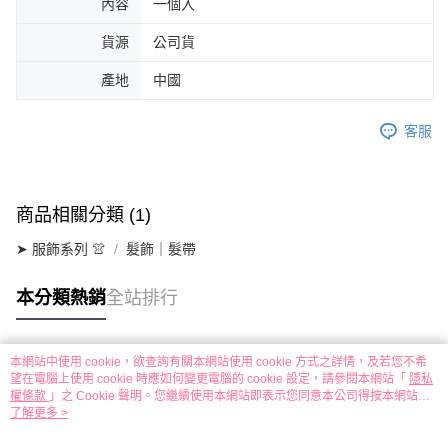
內容
一個入
貨源
公司貨
產地
中國
客服
商品相關分類 (1)
➤ 服飾系列 👚
髮飾｜髮帶
本分類熱銷
全站排行
本網站中使用 cookie，欲查詢有關本網站使用 cookie 方式之詳情，及若您不希
熱門標籤
望在電腦上使用 cookie 時應如何變更電腦的 cookie 設定，請參閱本網站「
隱私
權條款
」之 Cookie 聲明。您繼續使用本網站即表示您同意本公司得按本網站使
用條款之 Cookie 聲明使用 cookie。
了解更多 >