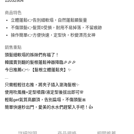
11032504
3 期 0 利率 每期
NT$7
21家銀行
商品特色
合作金庫商業銀行
第一商業銀行
超商取貨付款
立體蓬鬆👉告別細軟塌，自然蓬鬆顯髮量
華南商業銀行
彰化商業銀行
不傷頭髮👉髮質0受損，耐用不易掉落，不留痕跡
LINE Pay
上海商業儲蓄銀行
台北富邦商業銀行
國泰世華商業銀行
兆豐國際商業銀行
操作簡單👉方便快速，定型快，秒變漂亮女神
Apple Pay
臺灣中小企業銀行
台中商業銀行
銷售重點
匯豐（台灣）商業銀行
華泰商業銀行
街口支付
聯邦商業銀行
遠東國際商業銀行
頭髮細軟塌的姊妹們有福了！
元大商業銀行
永豐商業銀行
悠遊付
韓國賣到翻的髮根蓬鬆神器降臨🎉🎉🎉
玉山商業銀行
星展（台灣）商業銀行
今日推薦👉✨【髮根立體蓬鬆夾】✨
台新國際商業銀行
中國信託商業銀行
AFTEE先享後付
...
台灣樂天信用卡公司
相關說明
只需輕輕往右推，將夾子插入瀏海髮根✨
【關於「AFTEE先享後付」】
ATM付款
使用吹風機+定型噴霧/液定型後拔出即可🌸
AFTEE先享後付是「在收到商品之後才付款」的支付方式。 讓您購物簡單
便利好安心！
輕鬆get氣質高顱頂，告別扁塌，不傷頭髮🎀
１．簡單：不需註冊會員、不需綁卡、不需儲值。
運送方式
簡單快速秒出門，愛美的水水們趕緊入手吧！👍️
２．便利：只要手機號碼，簡訊認證，即可結帳。
３．安心：先確認商品／服務後，再付款。
全家取貨付款
每筆NT$60，滿NT$399(含以上)免運費
【「AFTEE先享後付」結帳流程】
１．於結帳方式選擇「AFTEE先享後付」後，將跳轉至「AFTEE先享後付」
詳細說明
商品規格
相關推薦