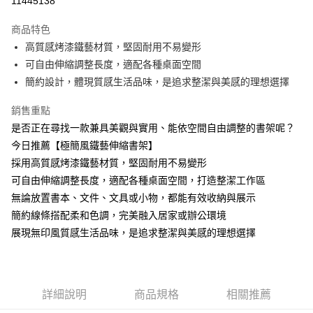
11445138
3 期 0 利率 每期
NT$43
21家銀行
商品特色
合作金庫商業銀行
第一商業銀行
超商取貨付款
高質感烤漆鐵藝材質，堅固耐用不易變形
華南商業銀行
彰化商業銀行
可自由伸縮調整長度，適配各種桌面空間
LINE Pay
上海商業儲蓄銀行
台北富邦商業銀行
國泰世華商業銀行
兆豐國際商業銀行
簡約設計，體現質感生活品味，是追求整潔與美感的理想選擇
Apple Pay
臺灣中小企業銀行
台中商業銀行
銷售重點
匯豐（台灣）商業銀行
華泰商業銀行
街口支付
聯邦商業銀行
遠東國際商業銀行
是否正在尋找一款兼具美觀與實用、能依空間自由調整的書架呢？
元大商業銀行
永豐商業銀行
悠遊付
今日推薦【極簡風鐵藝伸縮書架】
玉山商業銀行
星展（台灣）商業銀行
採用高質感烤漆鐵藝材質，堅固耐用不易變形
台新國際商業銀行
中國信託商業銀行
AFTEE先享後付
可自由伸縮調整長度，適配各種桌面空間，打造整潔工作區
台灣樂天信用卡公司
相關說明
無論放置書本、文件、文具或小物，都能有效收納與展示
【關於「AFTEE先享後付」】
ATM付款
簡約線條搭配柔和色調，完美融入居家或辦公環境
AFTEE先享後付是「在收到商品之後才付款」的支付方式。 讓您購物簡單
便利好安心！
展現無印風質感生活品味，是追求整潔與美感的理想選擇
１．簡單：不需註冊會員、不需綁卡、不需儲值。
運送方式
２．便利：只要手機號碼，簡訊認證，即可結帳。
３．安心：先確認商品／服務後，再付款。
全家取貨付款
每筆NT$60，滿NT$399(含以上)免運費
【「AFTEE先享後付」結帳流程】
詳細說明
商品規格
相關推薦
１．於結帳方式選擇「AFTEE先享後付」後，將跳轉至「AFTEE先享後付」