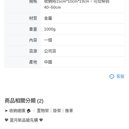
規格
收納時15cm*10cm*19cm，可拉伸到
40~50cm
材質
金屬
重量
1000g
內容
一個
貨源
公司貨
產地
中國
客服
商品相關分類 (2)
➤ 收納總匯 🏠
置物架｜掛架｜推車
💖 當月新品搶先購 💖