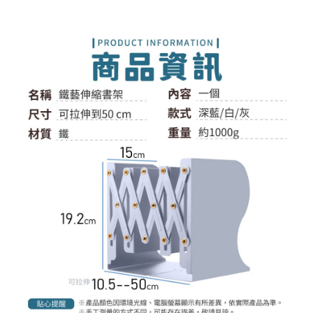
付款後全家取貨
結帳頁面，進行簡訊認證並確認金額後，即可完成結帳。
２．訂單成立數日內，您將收到繳費通知簡訊。
每筆NT$60，滿NT$399(含以上)免運費
３．收到繳費通知簡訊後14天內，點擊此簡訊中的連結，可透過四大超商／
ATM／網路銀行／等多元方式進行付款，方視為交易完成。
7-11取貨付款
※ 請注意：結帳手續完成當下不需立刻繳費，但若您需要取消訂單，請聯絡
每筆NT$60，滿NT$399(含以上)免運費
購買商品的店家。未經商家同意取消之訂單仍視為有效，需透過AFTEE先享
後付繳納相關費用。
付款後7-11取貨
※ 交易是否成功請以「AFTEE先享後付 」之結帳頁面顯示為準，若有關於
是否繳費成功／繳費後需取消欲退款等相關疑問，請聯繫「AFTEE先享後付
每筆NT$60，滿NT$399(含以上)免運費
客戶支援中心」
https://netprotections.freshdesk.com/support/home
宅配
【注意事項】
１．透過由恩沛科技股份有限公司提供之「AFTEE先享後付」服務完成之交
每筆NT$65，滿NT$99(含以上)免運費
易，需依本服務之必要範圍內提供個人資料，並將交易相關給付款項請求債
權轉讓予恩沛科技股份有限公司。
２．關於個人資料處理事宜，請瀏覽以下網址：
https://aftee.tw/terms/#terms3
３．未成年的使用者請事先徵得法定代理人或監護人之同意方可使用
「AFTEE先享後付」，若未經同意申辦者引起之損失，本公司不負相關責
任。
４．使用「AFTEE先享後付」時，將依據個別帳號之用戶狀況，依本公司即
時審查核予不同之上限額度；若仍有額度不足之情形，本公司將視審查結果
請求用戶進行身份認證。
５．嚴禁一人註冊多個帳號或使用他人資訊註冊。若發現惡意使用之情形，
恩沛科技股份有限公司將有權停止該用戶之使用額度並採取法律行動。