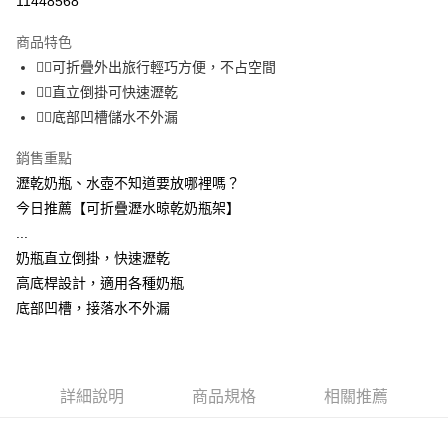
11448568
3 期 0 利率 每期
NT$18
21家銀行
商品特色
合作金庫商業銀行
第一商業銀行
超商取貨付款
👉🏻可折疊外出旅行輕巧方便，不占空間
華南商業銀行
彰化商業銀行
👉🏻直立倒掛可快速瀝乾
LINE Pay
上海商業儲蓄銀行
台北富邦商業銀行
國泰世華商業銀行
兆豐國際商業銀行
👉🏻底部凹槽儲水不外漏
Apple Pay
臺灣中小企業銀行
台中商業銀行
銷售重點
匯豐（台灣）商業銀行
華泰商業銀行
街口支付
聯邦商業銀行
遠東國際商業銀行
瀝乾奶瓶、水壺不知道要放哪裡嗎？
元大商業銀行
永豐商業銀行
悠遊付
今日推薦【可折疊瀝水晾乾奶瓶架】
玉山商業銀行
星展（台灣）商業銀行
...
台新國際商業銀行
中國信託商業銀行
AFTEE先享後付
奶瓶直立倒掛，快速瀝乾
台灣樂天信用卡公司
相關說明
高底桿設計，適用各種奶瓶
【關於「AFTEE先享後付」】
ATM付款
底部凹槽，接落水不外漏
AFTEE先享後付是「在收到商品之後才付款」的支付方式。 讓您購物簡單
便利好安心！
１．簡單：不需註冊會員、不需綁卡、不需儲值。
運送方式
２．便利：只要手機號碼，簡訊認證，即可結帳。
３．安心：先確認商品／服務後，再付款。
全家取貨付款
詳細說明
商品規格
相關推薦
每筆NT$60，滿NT$399(含以上)免運費
【「AFTEE先享後付」結帳流程】
１．於結帳方式選擇「AFTEE先享後付」後，將跳轉至「AFTEE先享後付」