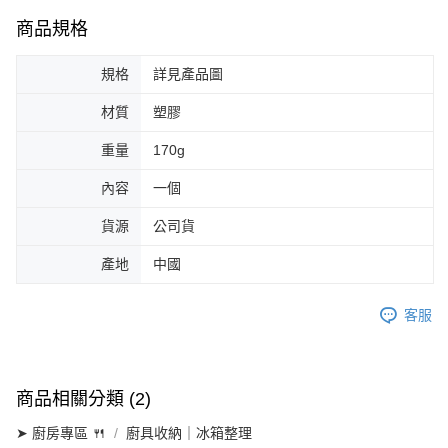
商品規格
規格
詳見產品圖
材質
塑膠
重量
170g
內容
一個
貨源
公司貨
產地
中國
客服
商品相關分類 (2)
➤ 廚房專區 🍴
廚具收納｜冰箱整理