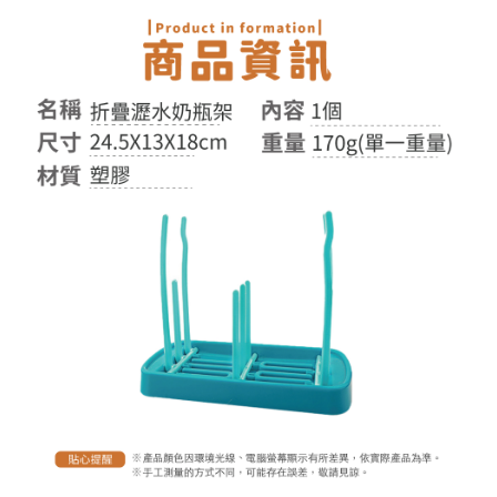
付款後全家取貨
結帳頁面，進行簡訊認證並確認金額後，即可完成結帳。
２．訂單成立數日內，您將收到繳費通知簡訊。
每筆NT$60，滿NT$399(含以上)免運費
３．收到繳費通知簡訊後14天內，點擊此簡訊中的連結，可透過四大超商／
ATM／網路銀行／等多元方式進行付款，方視為交易完成。
7-11取貨付款
※ 請注意：結帳手續完成當下不需立刻繳費，但若您需要取消訂單，請聯絡
每筆NT$60，滿NT$399(含以上)免運費
購買商品的店家。未經商家同意取消之訂單仍視為有效，需透過AFTEE先享
後付繳納相關費用。
付款後7-11取貨
※ 交易是否成功請以「AFTEE先享後付 」之結帳頁面顯示為準，若有關於
是否繳費成功／繳費後需取消欲退款等相關疑問，請聯繫「AFTEE先享後付
每筆NT$60，滿NT$399(含以上)免運費
客戶支援中心」
https://netprotections.freshdesk.com/support/home
宅配
【注意事項】
１．透過由恩沛科技股份有限公司提供之「AFTEE先享後付」服務完成之交
每筆NT$65，滿NT$99(含以上)免運費
易，需依本服務之必要範圍內提供個人資料，並將交易相關給付款項請求債
權轉讓予恩沛科技股份有限公司。
２．關於個人資料處理事宜，請瀏覽以下網址：
https://aftee.tw/terms/#terms3
３．未成年的使用者請事先徵得法定代理人或監護人之同意方可使用
「AFTEE先享後付」，若未經同意申辦者引起之損失，本公司不負相關責
任。
４．使用「AFTEE先享後付」時，將依據個別帳號之用戶狀況，依本公司即
時審查核予不同之上限額度；若仍有額度不足之情形，本公司將視審查結果
請求用戶進行身份認證。
５．嚴禁一人註冊多個帳號或使用他人資訊註冊。若發現惡意使用之情形，
恩沛科技股份有限公司將有權停止該用戶之使用額度並採取法律行動。