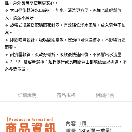
付款後全家取貨
結帳頁面，進行簡訊認證並確認金額後，即可完成結帳。
性，戶外長時間使用更安心。
２．訂單成立數日內，您將收到繳費通知簡訊。
每筆NT$60，滿NT$399(含以上)免運費
🔹 大口徑旋轉注水口設計。加水、清洗更方便，冰塊也能輕鬆放
３．收到繳費通知簡訊後14天內，點擊此簡訊中的連結，可透過四大超商／
ATM／網路銀行／等多元方式進行付款，方視為交易完成。
入，清潔不藏汙。
7-11取貨付款
※ 請注意：結帳手續完成當下不需立刻繳費，但若您需要取消訂單，請聯絡
🔹 旋轉式瓶蓋搭配穩固密封圈，有效降低滲水風險，放入背包不怕
每筆NT$60，滿NT$399(含以上)免運費
購買商品的店家。未經商家同意取消之訂單仍視為有效，需透過AFTEE先享
濕。
後付繳納相關費用。
付款後7-11取貨
※ 交易是否成功請以「AFTEE先享後付 」之結帳頁面顯示為準，若有關於
🔹 即飲咬嘴設計，吸嘴開關靈敏，運動中可快速補水，不影響行進
是否繳費成功／繳費後需取消欲退款等相關疑問，請聯繫「AFTEE先享後付
每筆NT$60，滿NT$399(含以上)免運費
節奏。
客戶支援中心」
https://netprotections.freshdesk.com/support/home
🔹 耐擠壓軟管，柔軟好彎折，吸飲後快速回復，不影響出水流量。
宅配
【注意事項】
🔹 2L / 3L 雙容量選擇：短程健行或長時間登山都能依需求挑選，不
１．透過由恩沛科技股份有限公司提供之「AFTEE先享後付」服務完成之交
每筆NT$65，滿NT$99(含以上)免運費
必多背重量。
易，需依本服務之必要範圍內提供個人資料，並將交易相關給付款項請求債
權轉讓予恩沛科技股份有限公司。
２．關於個人資料處理事宜，請瀏覽以下網址：
https://aftee.tw/terms/#terms3
３．未成年的使用者請事先徵得法定代理人或監護人之同意方可使用
詳細說明
商品規格
相關推薦
「AFTEE先享後付」，若未經同意申辦者引起之損失，本公司不負相關責
任。
４．使用「AFTEE先享後付」時，將依據個別帳號之用戶狀況，依本公司即
時審查核予不同之上限額度；若仍有額度不足之情形，本公司將視審查結果
請求用戶進行身份認證。
５．嚴禁一人註冊多個帳號或使用他人資訊註冊。若發現惡意使用之情形，
恩沛科技股份有限公司將有權停止該用戶之使用額度並採取法律行動。