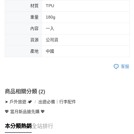
材質
TPU
重量
180g
內容
一入
貨源
公司貨
產地
中國
客服
商品相關分類 (2)
➤ 戶外旅遊 🏕
出遊必備｜行李配件
💖 當月新品搶先購 💖
本分類熱銷
全站排行