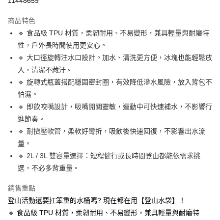
11448659
3 期 0 利率 每期
NT$56
21家銀行
商品特色
合作金庫商業銀行
第一商業銀行
超商取貨付款
🔹 食品級 TPU 材質，柔韌耐用、不易變形，兼具輕量與耐磨特
華南商業銀行
彰化商業銀行
性，戶外長時間使用更安心。
LINE Pay
上海商業儲蓄銀行
台北富邦商業銀行
國泰世華商業銀行
兆豐國際商業銀行
🔹 大口徑旋轉注水口設計。加水、清洗更方便，冰塊也能輕鬆放
Apple Pay
臺灣中小企業銀行
台中商業銀行
入，清潔不藏汙。
匯豐（台灣）商業銀行
華泰商業銀行
🔹 旋轉式瓶蓋搭配穩固密封圈，有效降低滲水風險，放入背包不
街口支付
聯邦商業銀行
遠東國際商業銀行
怕濕。
元大商業銀行
永豐商業銀行
悠遊付
🔹 即飲咬嘴設計，吸嘴開關靈敏，運動中可快速補水，不影響行
玉山商業銀行
星展（台灣）商業銀行
進節奏。
台新國際商業銀行
中國信託商業銀行
AFTEE先享後付
台灣樂天信用卡公司
🔹 耐擠壓軟管，柔軟好彎折，吸飲後快速回復，不影響出水流
相關說明
【關於「AFTEE先享後付」】
量。
ATM付款
AFTEE先享後付是「在收到商品之後才付款」的支付方式。 讓您購物簡單
🔹 2L / 3L 雙容量選擇：短程健行或長時間登山都能依需求挑
便利好安心！
選，不必多背重量。
１．簡單：不需註冊會員、不需綁卡、不需儲值。
運送方式
２．便利：只要手機號碼，簡訊認證，即可結帳。
３．安心：先確認商品／服務後，再付款。
銷售重點
全家取貨付款
登山活動還要扛笨重的水桶嗎? 現在都在用【登山水袋】！
每筆NT$60，滿NT$399(含以上)免運費
【「AFTEE先享後付」結帳流程】
🔹 食品級 TPU 材質，柔韌耐用、不易變形，兼具輕量與耐磨特
１．於結帳方式選擇「AFTEE先享後付」後，將跳轉至「AFTEE先享後付」