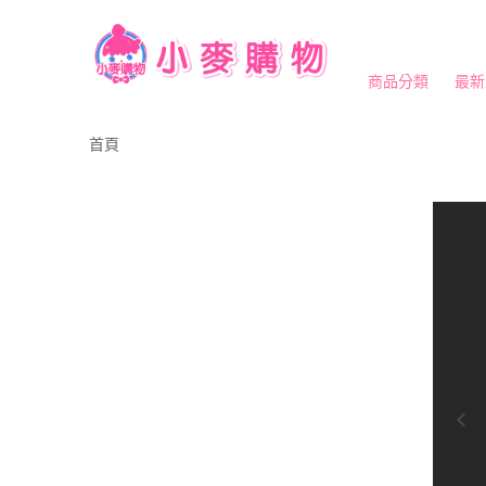
商品分類
最新
首頁