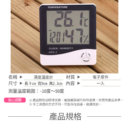
３．收到繳費通知簡訊後14天內，點擊此簡訊中的連結，可透過四大超商／
ATM／網路銀行／等多元方式進行付款，方視為交易完成。
7-11取貨付款
※ 請注意：結帳手續完成當下不需立刻繳費，但若您需要取消訂單，請聯絡
每筆NT$60，滿NT$399(含以上)免運費
購買商品的店家。未經商家同意取消之訂單仍視為有效，需透過AFTEE先享
後付繳納相關費用。
付款後7-11取貨
※ 交易是否成功請以「AFTEE先享後付 」之結帳頁面顯示為準，若有關於
是否繳費成功／繳費後需取消欲退款等相關疑問，請聯繫「AFTEE先享後付
每筆NT$60，滿NT$399(含以上)免運費
客戶支援中心」
https://netprotections.freshdesk.com/support/home
宅配
【注意事項】
１．透過由恩沛科技股份有限公司提供之「AFTEE先享後付」服務完成之交
每筆NT$65，滿NT$99(含以上)免運費
易，需依本服務之必要範圍內提供個人資料，並將交易相關給付款項請求債
權轉讓予恩沛科技股份有限公司。
２．關於個人資料處理事宜，請瀏覽以下網址：
https://aftee.tw/terms/#terms3
３．未成年的使用者請事先徵得法定代理人或監護人之同意方可使用
「AFTEE先享後付」，若未經同意申辦者引起之損失，本公司不負相關責
任。
４．使用「AFTEE先享後付」時，將依據個別帳號之用戶狀況，依本公司即
時審查核予不同之上限額度；若仍有額度不足之情形，本公司將視審查結果
請求用戶進行身份認證。
５．嚴禁一人註冊多個帳號或使用他人資訊註冊。若發現惡意使用之情形，
恩沛科技股份有限公司將有權停止該用戶之使用額度並採取法律行動。