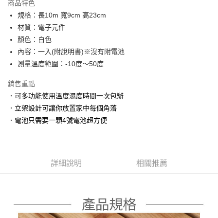
商品特色
合作金庫商業銀行
第一商業銀行
超商取貨付款
規格：長10m 寬9cm 高23cm
華南商業銀行
彰化商業銀行
材質：電子元件
LINE Pay
上海商業儲蓄銀行
台北富邦商業銀行
國泰世華商業銀行
兆豐國際商業銀行
顏色：白色
Apple Pay
臺灣中小企業銀行
台中商業銀行
內容：一入(附說明書)※沒有附電池
匯豐（台灣）商業銀行
華泰商業銀行
測量溫度範圍：-10度～50度
街口支付
聯邦商業銀行
遠東國際商業銀行
元大商業銀行
永豐商業銀行
悠遊付
銷售重點
玉山商業銀行
星展（台灣）商業銀行
．可多功能使用溫度濕度時間一次包辦
台新國際商業銀行
中國信託商業銀行
AFTEE先享後付
．立架設計可讓你放置家中每個角落
台灣樂天信用卡公司
相關說明
．電池只需要一顆4號電池超方便
【關於「AFTEE先享後付」】
ATM付款
AFTEE先享後付是「在收到商品之後才付款」的支付方式。 讓您購物簡單
便利好安心！
１．簡單：不需註冊會員、不需綁卡、不需儲值。
運送方式
２．便利：只要手機號碼，簡訊認證，即可結帳。
詳細說明
相關推薦
３．安心：先確認商品／服務後，再付款。
全家取貨付款
每筆NT$60，滿NT$399(含以上)免運費
【「AFTEE先享後付」結帳流程】
１．於結帳方式選擇「AFTEE先享後付」後，將跳轉至「AFTEE先享後付」
付款後全家取貨
結帳頁面，進行簡訊認證並確認金額後，即可完成結帳。
２．訂單成立數日內，您將收到繳費通知簡訊。
每筆NT$60，滿NT$399(含以上)免運費