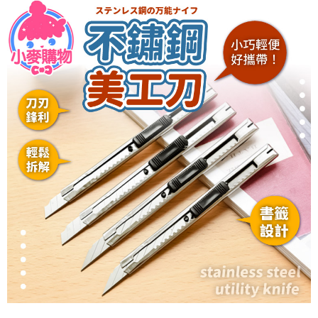
３．收到繳費通知簡訊後14天內，點擊此簡訊中的連結，可透過四大超商／
ATM／網路銀行／等多元方式進行付款，方視為交易完成。
7-11取貨付款
※ 請注意：結帳手續完成當下不需立刻繳費，但若您需要取消訂單，請聯絡
每筆NT$60，滿NT$399(含以上)免運費
購買商品的店家。未經商家同意取消之訂單仍視為有效，需透過AFTEE先享
後付繳納相關費用。
付款後7-11取貨
※ 交易是否成功請以「AFTEE先享後付 」之結帳頁面顯示為準，若有關於
是否繳費成功／繳費後需取消欲退款等相關疑問，請聯繫「AFTEE先享後付
每筆NT$60，滿NT$399(含以上)免運費
客戶支援中心」
https://netprotections.freshdesk.com/support/home
宅配
【注意事項】
１．透過由恩沛科技股份有限公司提供之「AFTEE先享後付」服務完成之交
每筆NT$65，滿NT$99(含以上)免運費
易，需依本服務之必要範圍內提供個人資料，並將交易相關給付款項請求債
權轉讓予恩沛科技股份有限公司。
２．關於個人資料處理事宜，請瀏覽以下網址：
https://aftee.tw/terms/#terms3
３．未成年的使用者請事先徵得法定代理人或監護人之同意方可使用
「AFTEE先享後付」，若未經同意申辦者引起之損失，本公司不負相關責
任。
４．使用「AFTEE先享後付」時，將依據個別帳號之用戶狀況，依本公司即
時審查核予不同之上限額度；若仍有額度不足之情形，本公司將視審查結果
請求用戶進行身份認證。
５．嚴禁一人註冊多個帳號或使用他人資訊註冊。若發現惡意使用之情形，
恩沛科技股份有限公司將有權停止該用戶之使用額度並採取法律行動。