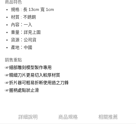
商品特色
合作金庫商業銀行
第一商業銀行
超商取貨付款
規格 : 長 13cm 寬 1cm
華南商業銀行
彰化商業銀行
材質 : 不銹鋼
LINE Pay
上海商業儲蓄銀行
台北富邦商業銀行
國泰世華商業銀行
兆豐國際商業銀行
內容：一入
Apple Pay
臺灣中小企業銀行
台中商業銀行
重量：詳見上圖
匯豐（台灣）商業銀行
華泰商業銀行
貨源：公司貨
街口支付
聯邦商業銀行
遠東國際商業銀行
產地：中國
元大商業銀行
永豐商業銀行
悠遊付
玉山商業銀行
星展（台灣）商業銀行
銷售重點
台新國際商業銀行
中國信託商業銀行
AFTEE先享後付
☞細部雕刻模型製作專用
台灣樂天信用卡公司
相關說明
☞精細刀片更易切入較厚材質
【關於「AFTEE先享後付」】
ATM付款
☞折片器可輕易折断使用過之刀鋒
AFTEE先享後付是「在收到商品之後才付款」的支付方式。 讓您購物簡單
便利好安心！
☞握柄處點狀止滑
１．簡單：不需註冊會員、不需綁卡、不需儲值。
運送方式
２．便利：只要手機號碼，簡訊認證，即可結帳。
３．安心：先確認商品／服務後，再付款。
全家取貨付款
每筆NT$60，滿NT$399(含以上)免運費
【「AFTEE先享後付」結帳流程】
詳細說明
商品規格
相關推薦
１．於結帳方式選擇「AFTEE先享後付」後，將跳轉至「AFTEE先享後付」
付款後全家取貨
結帳頁面，進行簡訊認證並確認金額後，即可完成結帳。
２．訂單成立數日內，您將收到繳費通知簡訊。
每筆NT$60，滿NT$399(含以上)免運費