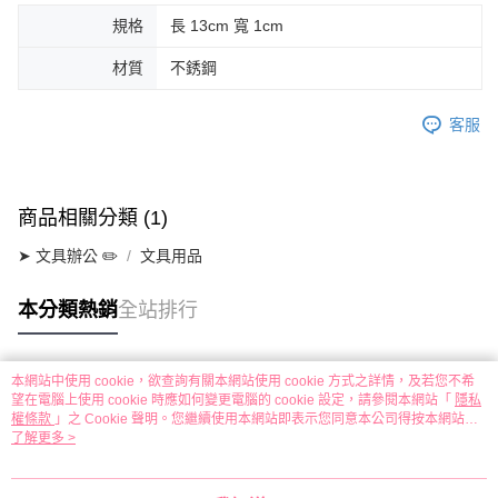
規格
長 13cm 寬 1cm
材質
不銹鋼
客服
商品相關分類 (1)
➤ 文具辦公 ✏️
文具用品
本分類熱銷
全站排行
本網站中使用 cookie，欲查詢有關本網站使用 cookie 方式之詳情，及若您不希
熱門標籤
望在電腦上使用 cookie 時應如何變更電腦的 cookie 設定，請參閱本網站「
隱私
權條款
」之 Cookie 聲明。您繼續使用本網站即表示您同意本公司得按本網站使
用條款之 Cookie 聲明使用 cookie。
了解更多 >