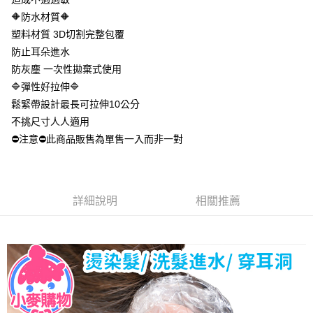
※ 請注意：結帳手續完成當下不需立刻繳費，但若您需要取消訂單，請聯絡
🔶防水材質🔶
每筆NT$60，滿NT$399(含以上)免運費
購買商品的店家。未經商家同意取消之訂單仍視為有效，需透過AFTEE先享
後付繳納相關費用。
塑料材質 3D切割完整包覆
付款後7-11取貨
※ 交易是否成功請以「AFTEE先享後付 」之結帳頁面顯示為準，若有關於
防止耳朵進水
是否繳費成功／繳費後需取消欲退款等相關疑問，請聯繫「AFTEE先享後付
每筆NT$60，滿NT$399(含以上)免運費
客戶支援中心」
https://netprotections.freshdesk.com/support/home
防灰塵 一次性拋棄式使用
🔷彈性好拉伸🔷
宅配
【注意事項】
鬆緊帶設計最長可拉伸10公分
１．透過由恩沛科技股份有限公司提供之「AFTEE先享後付」服務完成之交
每筆NT$65，滿NT$99(含以上)免運費
易，需依本服務之必要範圍內提供個人資料，並將交易相關給付款項請求債
不挑尺寸人人適用
權轉讓予恩沛科技股份有限公司。
⛔注意⛔此商品販售為單售一入而非一對
２．關於個人資料處理事宜，請瀏覽以下網址：
https://aftee.tw/terms/#terms3
３．未成年的使用者請事先徵得法定代理人或監護人之同意方可使用
「AFTEE先享後付」，若未經同意申辦者引起之損失，本公司不負相關責
任。
詳細說明
相關推薦
４．使用「AFTEE先享後付」時，將依據個別帳號之用戶狀況，依本公司即
時審查核予不同之上限額度；若仍有額度不足之情形，本公司將視審查結果
請求用戶進行身份認證。
５．嚴禁一人註冊多個帳號或使用他人資訊註冊。若發現惡意使用之情形，
恩沛科技股份有限公司將有權停止該用戶之使用額度並採取法律行動。