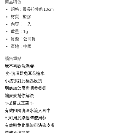
商品特色
LINE Pay
規格 : 最長拉伸約10cm
材質 : 塑膠
Apple Pay
內容：一入
街口支付
重量：1g
貨源：公司貨
悠遊付
產地：中國
AFTEE先享後付
銷售重點
相關說明
我不喜歡洗澡😭
【關於「AFTEE先享後付」】
ATM付款
AFTEE先享後付是「在收到商品之後才付款」的支付方式。 讓您購物簡單
唉~洗澡難免耳朵進水
便利好安心！
小孩卻對此極為反抗
１．簡單：不需註冊會員、不需綁卡、不需儲值。
運送方式
２．便利：只要手機號碼，簡訊認證，即可結帳。
到底該怎麼辦呢🤔🤔🤔
３．安心：先確認商品／服務後，再付款。
全家取貨付款
讓麥麥幫你解決
每筆NT$60，滿NT$399(含以上)免運費
✨拋棄式耳罩 ✨
【「AFTEE先享後付」結帳流程】
１．於結帳方式選擇「AFTEE先享後付」後，將跳轉至「AFTEE先享後付」
有效阻隔洗澡水流入耳中
付款後全家取貨
結帳頁面，進行簡訊認證並確認金額後，即可完成結帳。
也可用於染髮時使用👍
２．訂單成立數日內，您將收到繳費通知簡訊。
每筆NT$60，滿NT$399(含以上)免運費
３．收到繳費通知簡訊後14天內，點擊此簡訊中的連結，可透過四大超商／
有效避免化學染料沾染皮膚
ATM／網路銀行／等多元方式進行付款，方視為交易完成。
7-11取貨付款
造成不適過敏