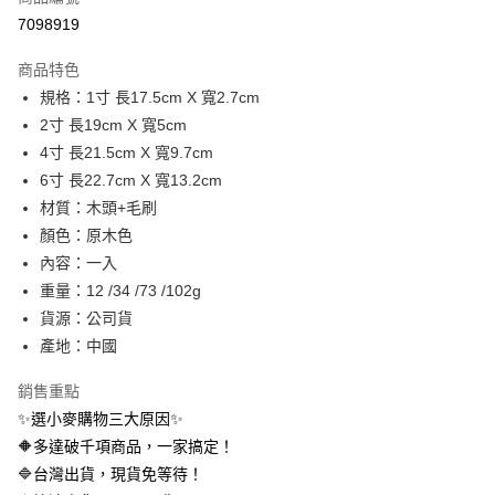
信用卡分期付款
7098919
3 期 0 利率 每期
NT$1
21家銀行
商品特色
合作金庫商業銀行
第一商業銀行
超商取貨付款
規格：1寸 長17.5cm X 寬2.7cm
華南商業銀行
彰化商業銀行
2寸 長19cm X 寬5cm
LINE Pay
上海商業儲蓄銀行
台北富邦商業銀行
國泰世華商業銀行
兆豐國際商業銀行
4寸 長21.5cm X 寬9.7cm
Apple Pay
臺灣中小企業銀行
台中商業銀行
6寸 長22.7cm X 寬13.2cm
匯豐（台灣）商業銀行
華泰商業銀行
材質：木頭+毛刷
街口支付
聯邦商業銀行
遠東國際商業銀行
顏色：原木色
元大商業銀行
永豐商業銀行
悠遊付
內容：一入
玉山商業銀行
星展（台灣）商業銀行
重量：12 /34 /73 /102g
台新國際商業銀行
中國信託商業銀行
AFTEE先享後付
台灣樂天信用卡公司
貨源：公司貨
相關說明
【關於「AFTEE先享後付」】
產地：中國
ATM付款
AFTEE先享後付是「在收到商品之後才付款」的支付方式。 讓您購物簡單
便利好安心！
銷售重點
１．簡單：不需註冊會員、不需綁卡、不需儲值。
運送方式
✨選小麥購物三大原因✨
２．便利：只要手機號碼，簡訊認證，即可結帳。
３．安心：先確認商品／服務後，再付款。
🔶多達破千項商品，一家搞定！
全家取貨付款
🔷台灣出貨，現貨免等待！
每筆NT$60，滿NT$399(含以上)免運費
【「AFTEE先享後付」結帳流程】