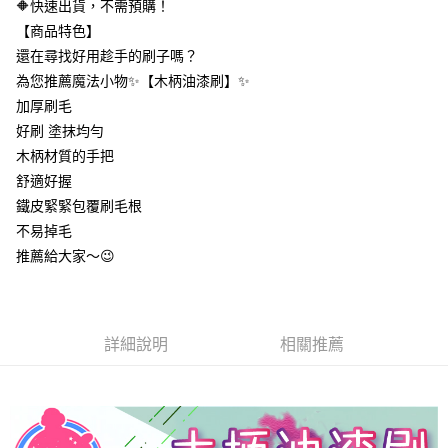
🔶快速出貨，不需預購！
１．於結帳方式選擇「AFTEE先享後付」後，將跳轉至「AFTEE先享後付」
付款後全家取貨
結帳頁面，進行簡訊認證並確認金額後，即可完成結帳。
【商品特色】
２．訂單成立數日內，您將收到繳費通知簡訊。
每筆NT$60，滿NT$399(含以上)免運費
還在尋找好用趁手的刷子嗎？
３．收到繳費通知簡訊後14天內，點擊此簡訊中的連結，可透過四大超商／
ATM／網路銀行／等多元方式進行付款，方視為交易完成。
為您推薦魔法小物✨【木柄油漆刷】✨
7-11取貨付款
※ 請注意：結帳手續完成當下不需立刻繳費，但若您需要取消訂單，請聯絡
加厚刷毛
每筆NT$60，滿NT$399(含以上)免運費
購買商品的店家。未經商家同意取消之訂單仍視為有效，需透過AFTEE先享
好刷 塗抹均勻
後付繳納相關費用。
付款後7-11取貨
※ 交易是否成功請以「AFTEE先享後付 」之結帳頁面顯示為準，若有關於
木柄材質的手把
是否繳費成功／繳費後需取消欲退款等相關疑問，請聯繫「AFTEE先享後付
每筆NT$60，滿NT$399(含以上)免運費
舒適好握
客戶支援中心」
https://netprotections.freshdesk.com/support/home
鐵皮緊緊包覆刷毛根
宅配
【注意事項】
不易掉毛
１．透過由恩沛科技股份有限公司提供之「AFTEE先享後付」服務完成之交
每筆NT$65，滿NT$99(含以上)免運費
推薦給大家～😉
易，需依本服務之必要範圍內提供個人資料，並將交易相關給付款項請求債
權轉讓予恩沛科技股份有限公司。
２．關於個人資料處理事宜，請瀏覽以下網址：
https://aftee.tw/terms/#terms3
３．未成年的使用者請事先徵得法定代理人或監護人之同意方可使用
詳細說明
相關推薦
「AFTEE先享後付」，若未經同意申辦者引起之損失，本公司不負相關責
任。
４．使用「AFTEE先享後付」時，將依據個別帳號之用戶狀況，依本公司即
時審查核予不同之上限額度；若仍有額度不足之情形，本公司將視審查結果
請求用戶進行身份認證。
５．嚴禁一人註冊多個帳號或使用他人資訊註冊。若發現惡意使用之情形，