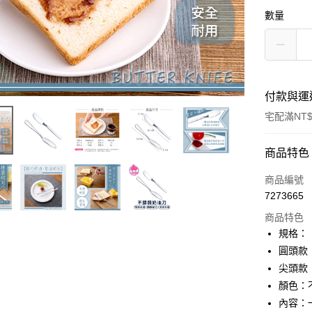
數量
付款與運
宅配滿NT
付款方式
商品特色
信用卡一
商品編號
7273665
信用卡分
商品特色
3 期 
規格：
合作金
圓頭款：
超商取貨
華南商
尖頭款：
LINE Pay
上海商
顏色：
國泰世
內容：
Apple Pay
臺灣中