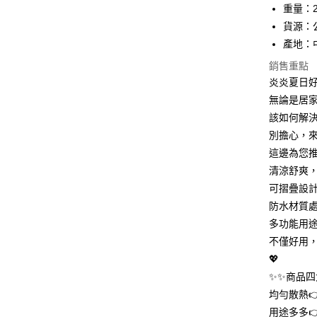
重量：2
匯豐（
街口支付
聯邦商
貨源：
元大商
悠遊付
產地：
玉山商
銷售重點
台新國
AFTEE先
炎炎夏日
台灣樂
相關說明
無論是居
【關於「A
ATM付款
AFTEE
該如何解決
便利好安
別擔心，來
１．簡單
２．便利
這邊為您
運送方式
３．安心
清涼舒爽，
全家取貨
可摺疊設
【「AFT
每筆NT$6
１．於結帳
防水材質
付」結帳
多功能用途
付款後全
２．訂單
不僅好用，
３．收到繳
每筆NT$6
／ATM／
💖
※ 請注意
7-11取貨
✨✨商品四
絡購買商品
先享後付
每筆NT$6
均勻散熱
※ 交易是
用途多多