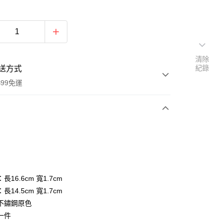
清除
紀錄
送方式
$99免運
次付款
期付款
0 利率 每期
NT$4
21家銀行
庫商業銀行
第一商業銀行
長16.6cm 寬1.7cm
付款
業銀行
彰化商業銀行
長14.5cm 寬1.7cm
業儲蓄銀行
台北富邦商業銀行
不鏽鋼原色
華商業銀行
兆豐國際商業銀行
一件
小企業銀行
台中商業銀行