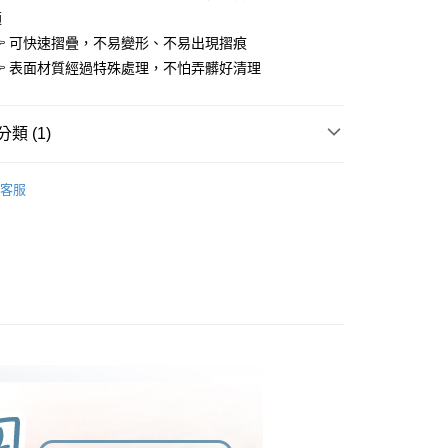
功／繳費後需取消欲退款等相關疑問，請聯繫「AFTEE先享後
1取貨
適
援中心」
https://netprotections.freshdesk.com/support/home
0，滿NT$399(含以上)免運費
 可快速摺疊，不易變形、不易出現摺痕
項】
 表面材質經過特殊處理，不怕弄髒好清理
恩沛科技股份有限公司提供之「AFTEE先享後付」服務完成之
依本服務之必要範圍內提供個人資料，並將交易相關給付款項請
5，滿NT$99(含以上)免運費
讓予恩沛科技股份有限公司。
個人資料處理事宜，請瀏覽以下網址：
類 (1)
ee.tw/terms/#terms3
年的使用者請事先徵得法定代理人或監護人之同意方可使用
 🍴
廚房清潔｜菜瓜布
E先享後付」，若未經同意申辦者引起之損失，本公司不負相關責
客服
AFTEE先享後付」時，將依據個別帳號之用戶狀況，依本公司
核予不同之上限額度；若仍有額度不足之情形，本公司將視審查
用戶進行身份認證。
一人註冊多個帳號或使用他人資訊註冊。若發現惡意使用之情
科技股份有限公司將有權停止該用戶之使用額度並採取法律行