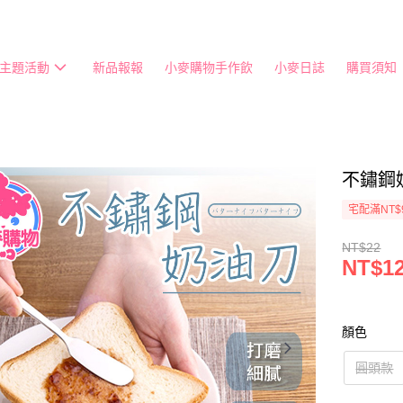
主題活動
新品報報
小麥購物手作飲
小麥日誌
購買須知
不鏽鋼
宅配滿NT$
NT$22
NT$12
顏色
圓頭款