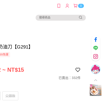
0
奶油刀【G291】
99免運
 ~ NT$15
已賣出：332件
尖頭款