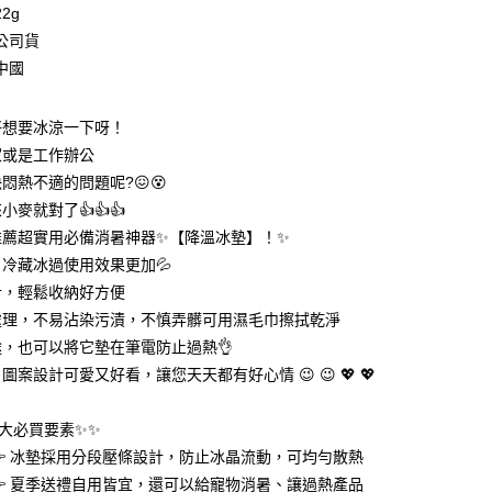
2g
台灣）商業銀行
華泰商業銀行
業銀行
遠東國際商業銀行
公司貨
業銀行
永豐商業銀行
中國
業銀行
星展（台灣）商業銀行
際商業銀行
中國信託商業銀行
享後付
好想要冰涼一下呀！
天信用卡公司
家或是工作辦公
FTEE先享後付」】
先享後付是「在收到商品之後才付款」的支付方式。 讓您購物簡單
悶熱不適的問題呢?😖😵
心！
小麥就對了👍👍👍
：不需註冊會員、不需綁卡、不需儲值。
：只要手機號碼，簡訊認證，即可結帳。
推薦超實用必備消暑神器✨【降溫冰墊】！✨
：先確認商品／服務後，再付款。
冷藏冰過使用效果更加💦
付款
計，輕鬆收納好方便
EE先享後付」結帳流程】
0，滿NT$399(含以上)免運費
方式選擇「AFTEE先享後付」後，將跳轉至「AFTEE先享後
處理，不易沾染污漬，不慎弄髒可用濕毛巾擦拭乾淨
頁面，進行簡訊認證並確認金額後，即可完成結帳。
，也可以將它墊在筆電防止過熱👌
家取貨
成立數日內，您將收到繳費通知簡訊。
圖案設計可愛又好看，讓您天天都有好心情 😉 😉 💖 💖
費通知簡訊後14天內，點擊此簡訊中的連結，可透過四大超商
0，滿NT$399(含以上)免運費
網路銀行／等多元方式進行付款，方視為交易完成。
：結帳手續完成當下不需立刻繳費，但若您需要取消訂單，請聯
付款
大必買要素✨✨
的店家。未經商家同意取消之訂單仍視為有效，需透過AFTEE
繳納相關費用。
0，滿NT$399(含以上)免運費
 冰墊採用分段壓條設計，防止冰晶流動，可均勻散熱
否成功請以「AFTEE先享後付 」之結帳頁面顯示為準，若有關於
 夏季送禮自用皆宜，還可以給寵物消暑、讓過熱產品