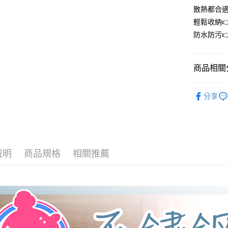
是否繳費成
付款後7-1
散熱都合
付客戶支
每筆NT$6
輕鬆收納
【注意事
宅配
防水防污
１．透過由
交易，需
每筆NT$6
求債權轉
２．關於
商品相關分
https://aft
３．未成
➤ 廚房專區
「AFTE
分享
任。
４．使用「
即時審查
結果請求
５．嚴禁
形，恩沛
說明
商品規格
相關推薦
動。