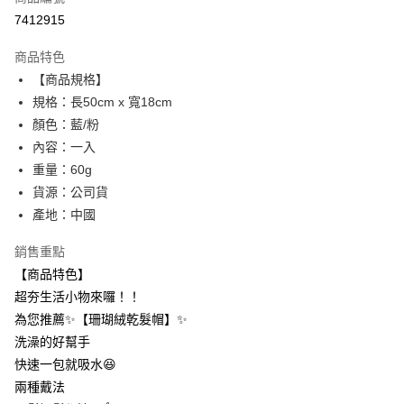
信用卡分期付款
7412915
3 期 0 利率 每期
NT$12
21家銀行
商品特色
合作金庫商業銀行
第一商業銀行
超商取貨付款
【商品規格】
華南商業銀行
彰化商業銀行
規格：長50cm x 寬18cm
LINE Pay
上海商業儲蓄銀行
台北富邦商業銀行
國泰世華商業銀行
兆豐國際商業銀行
顏色：藍/粉
Apple Pay
臺灣中小企業銀行
台中商業銀行
內容：一入
匯豐（台灣）商業銀行
華泰商業銀行
重量：60g
街口支付
聯邦商業銀行
遠東國際商業銀行
貨源：公司貨
元大商業銀行
永豐商業銀行
悠遊付
產地：中國
玉山商業銀行
星展（台灣）商業銀行
台新國際商業銀行
中國信託商業銀行
AFTEE先享後付
銷售重點
台灣樂天信用卡公司
相關說明
【商品特色】
【關於「AFTEE先享後付」】
ATM付款
超夯生活小物來囉！！
AFTEE先享後付是「在收到商品之後才付款」的支付方式。 讓您購物簡單
便利好安心！
為您推薦✨【珊瑚絨乾髮帽】✨
１．簡單：不需註冊會員、不需綁卡、不需儲值。
運送方式
洗澡的好幫手
２．便利：只要手機號碼，簡訊認證，即可結帳。
３．安心：先確認商品／服務後，再付款。
快速一包就吸水😆
全家取貨付款
兩種戴法
每筆NT$60，滿NT$399(含以上)免運費
【「AFTEE先享後付」結帳流程】