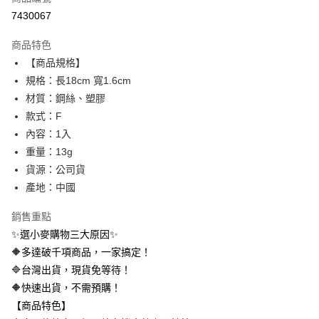
信用卡分期付款
7430067
3 期 0 利率 每期
NT$9
21家銀行
商品特色
合作金庫商業銀行
第一商業銀行
超商取貨付款
【商品規格】
華南商業銀行
彰化商業銀行
規格：長18cm 寬1.6cm
LINE Pay
上海商業儲蓄銀行
台北富邦商業銀行
國泰世華商業銀行
兆豐國際商業銀行
材質：鋼絲、塑膠
Apple Pay
臺灣中小企業銀行
台中商業銀行
款式：F
匯豐（台灣）商業銀行
華泰商業銀行
內容：1入
街口支付
聯邦商業銀行
遠東國際商業銀行
重量：13g
元大商業銀行
永豐商業銀行
悠遊付
貨源：公司貨
玉山商業銀行
星展（台灣）商業銀行
產地：中國
台新國際商業銀行
中國信託商業銀行
AFTEE先享後付
台灣樂天信用卡公司
相關說明
銷售重點
【關於「AFTEE先享後付」】
ATM付款
✨選小麥購物三大原因✨
AFTEE先享後付是「在收到商品之後才付款」的支付方式。 讓您購物簡單
便利好安心！
🔶多達破千項商品，一家搞定！
１．簡單：不需註冊會員、不需綁卡、不需儲值。
運送方式
🔷台灣出貨，現貨免等待！
２．便利：只要手機號碼，簡訊認證，即可結帳。
３．安心：先確認商品／服務後，再付款。
🔶快速出貨，不需預購！
全家取貨付款
【商品特色】
每筆NT$60，滿NT$399(含以上)免運費
【「AFTEE先享後付」結帳流程】