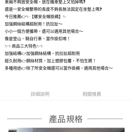
車廂不夠放安全帽，放在機車墊上又怕掉嗎❓
１．於結帳方式選擇「AFTEE先享後付」後，將跳轉至「AFTEE先享後付」
付款後全家取貨
結帳頁面，進行簡訊認證並確認金額後，即可完成結帳。
還是一安全帽繫帶的長度不夠長無法固定在坐墊上嗎❓
２．訂單成立數日內，您將收到繳費通知簡訊。
每筆NT$60，滿NT$399(含以上)免運費
今日推薦👉✨【螺安全帽掛繩】✨
３．收到繳費通知簡訊後14天內，點擊此簡訊中的連結，可透過四大超商／
ATM／網路銀行／等多元方式進行付款，方視為交易完成。
加強鋼絲結構超耐用！抗拉扯～
7-11取貨付款
※ 請注意：結帳手續完成當下不需立刻繳費，但若您需要取消訂單，請聯絡
小小一個方便攜帶，還可以適用其他場合～
每筆NT$60，滿NT$399(含以上)免運費
購買商品的店家。未經商家同意取消之訂單仍視為有效，需透過AFTEE先享
像是登山、騎自行車、當作掛扣唷！
後付繳納相關費用。
付款後7-11取貨
※ 交易是否成功請以「AFTEE先享後付 」之結帳頁面顯示為準，若有關於
✨✨商品三大特色✨✨
是否繳費成功／繳費後需取消欲退款等相關疑問，請聯繫「AFTEE先享後付
每筆NT$60，滿NT$399(含以上)免運費
加強結構👉加強鋼絲結構，抗拉扯超耐用
客戶支援中心」
https://netprotections.freshdesk.com/support/home
經久耐用👉鋼絲材質，加上塑膠包覆，不怕生銹！
宅配
【注意事項】
多種用途👉除了所安全帽還可以當作掛繩，適用其他場合～
１．透過由恩沛科技股份有限公司提供之「AFTEE先享後付」服務完成之交
每筆NT$65，滿NT$99(含以上)免運費
易，需依本服務之必要範圍內提供個人資料，並將交易相關給付款項請求債
權轉讓予恩沛科技股份有限公司。
２．關於個人資料處理事宜，請瀏覽以下網址：
https://aftee.tw/terms/#terms3
詳細說明
相關推薦
３．未成年的使用者請事先徵得法定代理人或監護人之同意方可使用
「AFTEE先享後付」，若未經同意申辦者引起之損失，本公司不負相關責
任。
４．使用「AFTEE先享後付」時，將依據個別帳號之用戶狀況，依本公司即
時審查核予不同之上限額度；若仍有額度不足之情形，本公司將視審查結果
請求用戶進行身份認證。
５．嚴禁一人註冊多個帳號或使用他人資訊註冊。若發現惡意使用之情形，