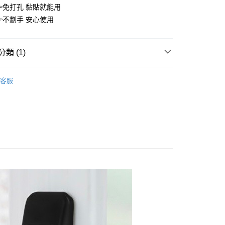
繳納相關費用。
0，滿NT$399(含以上)免運費
免打孔 黏貼就能用
否成功請以「AFTEE先享後付 」之結帳頁面顯示為準，若有關於
不劃手 安心使用
功／繳費後需取消欲退款等相關疑問，請聯繫「AFTEE先享後
1取貨
援中心」
https://netprotections.freshdesk.com/support/home
0，滿NT$399(含以上)免運費
項】
類 (1)
恩沛科技股份有限公司提供之「AFTEE先享後付」服務完成之
依本服務之必要範圍內提供個人資料，並將交易相關給付款項請
5，滿NT$99(含以上)免運費
 🪑
五金百貨｜日耗品
讓予恩沛科技股份有限公司。
客服
個人資料處理事宜，請瀏覽以下網址：
ee.tw/terms/#terms3
年的使用者請事先徵得法定代理人或監護人之同意方可使用
E先享後付」，若未經同意申辦者引起之損失，本公司不負相關責
AFTEE先享後付」時，將依據個別帳號之用戶狀況，依本公司
核予不同之上限額度；若仍有額度不足之情形，本公司將視審查
用戶進行身份認證。
一人註冊多個帳號或使用他人資訊註冊。若發現惡意使用之情
科技股份有限公司將有權停止該用戶之使用額度並採取法律行