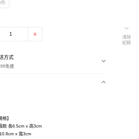
白色
清除
紀錄
送方式
$99免運
次付款
期付款
0 利率 每期
NT$2
21家銀行
規格】
庫商業銀行
第一商業銀行
款 長6.5cm x 高3cm
付款
業銀行
彰化商業銀行
0.8cm x 寬3cm
業儲蓄銀行
台北富邦商業銀行