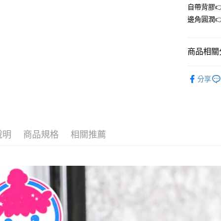
先享後付
每筆NT$6
自帶背膠
※ 交易是
邊角圓潤
是否繳費成
付款後7-1
付客戶支
每筆NT$6
【注意事
商品相關分
宅配
１．透過由
交易，需
每筆NT$6
➤ 生活百貨
求債權轉
分享
２．關於
https://aft
３．未成
「AFTE
任。
４．使用「
說明
商品規格
相關推薦
即時審查
結果請求
５．嚴禁
形，恩沛
動。