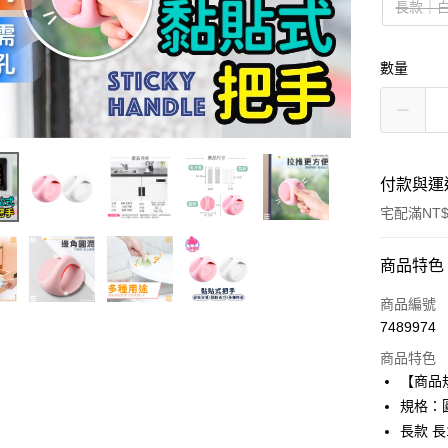
長款｜
數量
付款與運
宅配滿NT
付款方式
商品特色
信用卡一
商品編號
7489974
信用卡分
商品特色
3 期 
【商品
合作金
規格：圓
超商取貨
華南商
長款 長1
LINE Pay
上海商