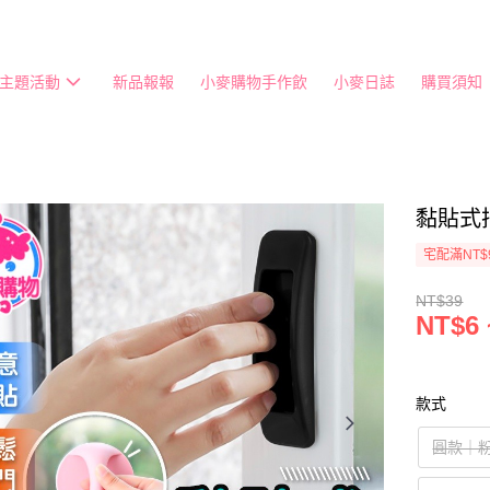
主題活動
新品報報
小麥購物手作飲
小麥日誌
購買須知
黏貼式
宅配滿NT$
NT$39
NT$6 
款式
圓款｜