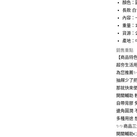
顏色：
國泰世
長款 白
Apple Pay
臺灣中
內容：
匯豐（
街口支付
聯邦商
重量：1
元大商
悠遊付
貨源：
玉山商
產地：
台新國
AFTEE先
銷售重點
台灣樂
相關說明
【商品特
【關於「A
ATM付款
AFTEE
超夯生活
便利好安
為您推薦
１．簡單
２．便利
抽屜少了把
運送方式
３．安心
那就快來使
全家取貨
開關輔助 
【「AFT
每筆NT$6
１．於結帳
自帶背膠 免
付」結帳
邊角圓潤 
付款後全
２．訂單
多種用途 
３．收到繳
每筆NT$6
／ATM／
✨✨商品三
※ 請注意
7-11取貨
開關輔助
絡購買商品