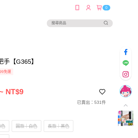
0
把手【G365】
99免運
~ NT$9
已賣出：531件
粉色
圓款｜白色
長款｜黑色