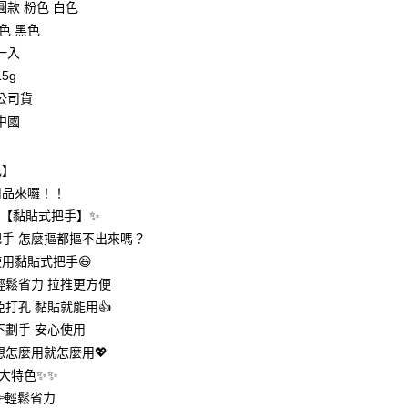
圓款 粉色 白色
華商業銀行
兆豐國際商業銀行
色 黑色
小企業銀行
台中商業銀行
一入
台灣）商業銀行
華泰商業銀行
業銀行
遠東國際商業銀行
5g
業銀行
永豐商業銀行
公司貨
業銀行
星展（台灣）商業銀行
中國
際商業銀行
中國信託商業銀行
享後付
天信用卡公司
色】
FTEE先享後付」】
先享後付是「在收到商品之後才付款」的支付方式。 讓您購物簡單
用品來囉！！
心！
✨【黏貼式把手】✨
：不需註冊會員、不需綁卡、不需儲值。
：只要手機號碼，簡訊認證，即可結帳。
手 怎麼摳都摳不出來嗎？
：先確認商品／服務後，再付款。
用黏貼式把手😆
付款
輕鬆省力 拉推更方便
EE先享後付」結帳流程】
0，滿NT$399(含以上)免運費
方式選擇「AFTEE先享後付」後，將跳轉至「AFTEE先享後
打孔 黏貼就能用👍️
頁面，進行簡訊認證並確認金額後，即可完成結帳。
不劃手 安心使用
家取貨
成立數日內，您將收到繳費通知簡訊。
想怎麼用就怎麼用💖
費通知簡訊後14天內，點擊此簡訊中的連結，可透過四大超商
0，滿NT$399(含以上)免運費
網路銀行／等多元方式進行付款，方視為交易完成。
大特色✨✨
：結帳手續完成當下不需立刻繳費，但若您需要取消訂單，請聯
付款
輕鬆省力
的店家。未經商家同意取消之訂單仍視為有效，需透過AFTEE