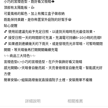
小巧的宮燈造型，既好看又吸睛👁
１．於結帳方式選擇「AFTEE先享後付」後，將跳轉至「AFTEE先享後付」
付款後全家取貨
結帳頁面，進行簡訊認證並確認金額後，即可完成結帳。
頂部有太陽能板，👍
２．訂單成立數日內，您將收到繳費通知簡訊。
每筆NT$60，滿NT$399(含以上)免運費
可愛風格的藍色，加上有獨立盒子做收納
３．收到繳費通知簡訊後14天內，點擊此簡訊中的連結，可透過四大超商／
ATM／網路銀行／等多元方式進行付款，方視為交易完成。
既能保持美觀，是你佈置室外庭院的好幫手😁
7-11取貨付款
※ 請注意：結帳手續完成當下不需立刻繳費，但若您需要取消訂單，請聯絡
貼心提醒
每筆NT$60，滿NT$399(含以上)免運費
購買商品的店家。未經商家同意取消之訂單仍視為有效，需透過AFTEE先享
💕 使用前建議先給予充足日照，以達到天暗時亮光最佳效果。
後付繳納相關費用。
付款後7-11取貨
※ 交易是否成功請以「AFTEE先享後付 」之結帳頁面顯示為準，若有關於
💕 接受日照一天的時間即可充滿，充滿電可持續6~10小時的亮燈❗
是否繳費成功／繳費後需取消欲退款等相關疑問，請聯繫「AFTEE先享後付
每筆NT$60，滿NT$399(含以上)免運費
💕 如果遇到連續幾天的下雨天，或是發現亮光非常暗，可暫時關閉
客戶支援中心」
https://netprotections.freshdesk.com/support/home
開關，等天晴後再打開開關繼續充電
宅配
【注意事項】
✨✨商品三大特色✨✨
１．透過由恩沛科技股份有限公司提供之「AFTEE先享後付」服務完成之交
每筆NT$65，滿NT$99(含以上)免運費
宮燈造型👉小巧的宮燈造型，在戶外裝飾好看又吸睛
易，需依本服務之必要範圍內提供個人資料，並將交易相關給付款項請求債
權轉讓予恩沛科技股份有限公司。
感光開關👉天暗會自動亮起、天亮會熄燈並自動充電，智能感光好
２．關於個人資料處理事宜，請瀏覽以下網址：
方便
https://aftee.tw/terms/#terms3
簡單安裝👉組裝路燈後就直接插院子土裡，安裝簡單不複雜
３．未成年的使用者請事先徵得法定代理人或監護人之同意方可使用
「AFTEE先享後付」，若未經同意申辦者引起之損失，本公司不負相關責
任。
４．使用「AFTEE先享後付」時，將依據個別帳號之用戶狀況，依本公司即
時審查核予不同之上限額度；若仍有額度不足之情形，本公司將視審查結果
詳細說明
相關推薦
請求用戶進行身份認證。
５．嚴禁一人註冊多個帳號或使用他人資訊註冊。若發現惡意使用之情形，