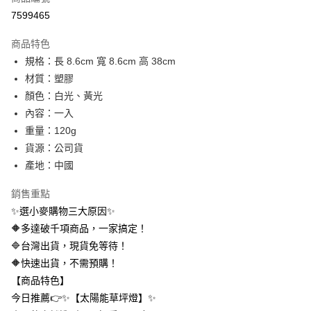
信用卡分期付款
7599465
3 期 0 利率 每期
NT$11
21家銀行
商品特色
合作金庫商業銀行
第一商業銀行
超商取貨付款
規格：長 8.6cm 寬 8.6cm 高 38cm
華南商業銀行
彰化商業銀行
材質：塑膠
LINE Pay
上海商業儲蓄銀行
台北富邦商業銀行
國泰世華商業銀行
兆豐國際商業銀行
顏色：白光、黃光
Apple Pay
臺灣中小企業銀行
台中商業銀行
內容：一入
匯豐（台灣）商業銀行
華泰商業銀行
重量：120g
街口支付
聯邦商業銀行
遠東國際商業銀行
貨源：公司貨
元大商業銀行
永豐商業銀行
悠遊付
產地：中國
玉山商業銀行
星展（台灣）商業銀行
台新國際商業銀行
中國信託商業銀行
AFTEE先享後付
銷售重點
台灣樂天信用卡公司
相關說明
✨選小麥購物三大原因✨
【關於「AFTEE先享後付」】
ATM付款
🔶多達破千項商品，一家搞定！
AFTEE先享後付是「在收到商品之後才付款」的支付方式。 讓您購物簡單
便利好安心！
🔷台灣出貨，現貨免等待！
１．簡單：不需註冊會員、不需綁卡、不需儲值。
運送方式
🔶快速出貨，不需預購！
２．便利：只要手機號碼，簡訊認證，即可結帳。
３．安心：先確認商品／服務後，再付款。
【商品特色】
全家取貨付款
今日推薦👉✨【太陽能草坪燈】✨
每筆NT$60，滿NT$399(含以上)免運費
【「AFTEE先享後付」結帳流程】