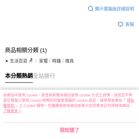
顯示電腦版詳細說明
客服
商品相關分類 (1)
➤ 生活百貨 🪑
家電｜時鐘｜燈具
本分類熱銷
全站排行
本網站中使用 cookie，欲查詢有關本網站使用 cookie 方式之詳情，及若您不希
熱門標籤
望在電腦上使用 cookie 時應如何變更電腦的 cookie 設定，請參閱本網站「
隱私
權條款
」之 Cookie 聲明。您繼續使用本網站即表示您同意本公司得按本網站使
用條款之 Cookie 聲明使用 cookie。
了解更多 >
我知道了