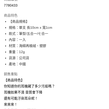
信用卡分期付款
7780433
3 期 0 利率 每期
NT$9
21家銀行
商品特色
合作金庫商業銀行
第一商業銀行
超商取貨付款
【商品規格】
華南商業銀行
彰化商業銀行
規格：單支 長10cm x 寬1cm
LINE Pay
上海商業儲蓄銀行
台北富邦商業銀行
國泰世華商業銀行
兆豐國際商業銀行
款式：筆型/五合一/七合一
Apple Pay
臺灣中小企業銀行
台中商業銀行
內容：一入
匯豐（台灣）商業銀行
華泰商業銀行
材質：海綿再植絨、塑膠
街口支付
聯邦商業銀行
遠東國際商業銀行
重量：12g
元大商業銀行
永豐商業銀行
悠遊付
貨源：公司貨
玉山商業銀行
星展（台灣）商業銀行
產地：中國
台新國際商業銀行
中國信託商業銀行
AFTEE先享後付
台灣樂天信用卡公司
相關說明
銷售重點
【關於「AFTEE先享後付」】
ATM付款
【商品特色】
AFTEE先享後付是「在收到商品之後才付款」的支付方式。 讓您購物簡單
便利好安心！
你知道你的耳機藏了多少污垢嗎？
１．簡單：不需註冊會員、不需綁卡、不需儲值。
運送方式
耳機如果不清 音質會下降
２．便利：只要手機號碼，簡訊認證，即可結帳。
３．安心：先確認商品／服務後，再付款。
還有可能汙染耳朵呢！
全家取貨付款
來來來！
每筆NT$60，滿NT$399(含以上)免運費
【「AFTEE先享後付」結帳流程】