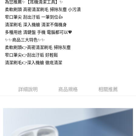
為您推薦✨【耳機清潔工具】✨
１．於結帳方式選擇「AFTEE先享後付」後，將跳轉至「AFTEE先享後付」
付款後全家取貨
結帳頁面，進行簡訊認證並確認金額後，即可完成結帳。
柔軟刷頭 高密清潔刷毛 掃除灰塵 小污漬
２．訂單成立數日內，您將收到繳費通知簡訊。
每筆NT$60，滿NT$399(含以上)免運費
窄口筆尖 刮出汙垢 一筆到位👍️
３．收到繳費通知簡訊後14天內，點擊此簡訊中的連結，可透過四大超商／
ATM／網路銀行／等多元方式進行付款，方視為交易完成。
清潔刷毛 深入機艙 清潔不傷機身
7-11取貨付款
※ 請注意：結帳手續完成當下不需立刻繳費，但若您需要取消訂單，請聯絡
多種用途 清鍵盤 手機 電腦都可以💖
每筆NT$60，滿NT$399(含以上)免運費
購買商品的店家。未經商家同意取消之訂單仍視為有效，需透過AFTEE先享
✨✨商品三大特色✨✨
後付繳納相關費用。
付款後7-11取貨
※ 交易是否成功請以「AFTEE先享後付 」之結帳頁面顯示為準，若有關於
柔軟刷頭👉高密清潔刷毛 掃除灰塵
是否繳費成功／繳費後需取消欲退款等相關疑問，請聯繫「AFTEE先享後付
每筆NT$60，滿NT$399(含以上)免運費
窄口筆尖👉刮出汙垢 好輕鬆
客戶支援中心」
https://netprotections.freshdesk.com/support/home
清潔刷毛👉深入機艙 徹底清潔
宅配
【注意事項】
１．透過由恩沛科技股份有限公司提供之「AFTEE先享後付」服務完成之交
每筆NT$65，滿NT$99(含以上)免運費
易，需依本服務之必要範圍內提供個人資料，並將交易相關給付款項請求債
權轉讓予恩沛科技股份有限公司。
詳細說明
商品規格
相關推薦
２．關於個人資料處理事宜，請瀏覽以下網址：
https://aftee.tw/terms/#terms3
３．未成年的使用者請事先徵得法定代理人或監護人之同意方可使用
「AFTEE先享後付」，若未經同意申辦者引起之損失，本公司不負相關責
任。
４．使用「AFTEE先享後付」時，將依據個別帳號之用戶狀況，依本公司即
時審查核予不同之上限額度；若仍有額度不足之情形，本公司將視審查結果
請求用戶進行身份認證。
５．嚴禁一人註冊多個帳號或使用他人資訊註冊。若發現惡意使用之情形，