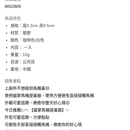
信用卡分期付款
8052809
3 期 0 利率 每期
NT$4
21家銀行
商品特色
合作金庫商業銀行
第一商業銀行
超商取貨付款
規格：寬3.2cm 高9.5cm
華南商業銀行
彰化商業銀行
材質：塑膠
LINE Pay
上海商業儲蓄銀行
台北富邦商業銀行
國泰世華商業銀行
兆豐國際商業銀行
顏色：咖啡色/白色
Apple Pay
臺灣中小企業銀行
台中商業銀行
內容： 一入
匯豐（台灣）商業銀行
華泰商業銀行
重量：12g
街口支付
聯邦商業銀行
遠東國際商業銀行
貨源：公司貨
元大商業銀行
永豐商業銀行
悠遊付
產地：中國
玉山商業銀行
星展（台灣）商業銀行
台新國際商業銀行
中國信託商業銀行
AFTEE先享後付
銷售重點
台灣樂天信用卡公司
相關說明
上廁所不想碰到馬桶蓋😢
【關於「AFTEE先享後付」】
ATM付款
使用貓掌馬桶提蓋器，使用方便避免直接接觸馬桶
AFTEE先享後付是「在收到商品之後才付款」的支付方式。 讓您購物簡單
便利好安心！
外觀可愛逗趣，療癒你整天好心情😊
１．簡單：不需註冊會員、不需綁卡、不需儲值。
運送方式
今日推薦👉✨【貓掌馬桶提蓋器】✨
２．便利：只要手機號碼，簡訊認證，即可結帳。
３．安心：先確認商品／服務後，再付款。
外型可愛逗趣，方便黏貼
全家取貨付款
可避免手部直接接觸馬桶，療癒你的好心情
每筆NT$60，滿NT$399(含以上)免運費
【「AFTEE先享後付」結帳流程】