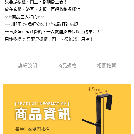
只要是櫥櫃、門上，都能掛上去！
１．於結帳方式選擇「AFTEE先享後付」後，將跳轉至「AFTEE先享後付」
付款後全家取貨
結帳頁面，進行簡訊認證並確認金額後，即可完成結帳。
放在玄關、浴室、床板，百般收納多樣化
２．訂單成立數日內，您將收到繳費通知簡訊。
每筆NT$60，滿NT$399(含以上)免運費
✨✨商品三大特色✨✨
３．收到繳費通知簡訊後14天內，點擊此簡訊中的連結，可透過四大超商／
ATM／網路銀行／等多元方式進行付款，方視為交易完成。
一掛即用👉 免釘安裝！省去敲打的麻煩
7-11取貨付款
※ 請注意：結帳手續完成當下不需立刻繳費，但若您需要取消訂單，請聯絡
垂直掛法👉4+1掛鉤，一次就能掛五個以上的東西！
每筆NT$60，滿NT$399(含以上)免運費
購買商品的店家。未經商家同意取消之訂單仍視為有效，需透過AFTEE先享
用途多變👉只要是櫥櫃、門上，都能派上用場！
後付繳納相關費用。
付款後7-11取貨
※ 交易是否成功請以「AFTEE先享後付 」之結帳頁面顯示為準，若有關於
是否繳費成功／繳費後需取消欲退款等相關疑問，請聯繫「AFTEE先享後付
每筆NT$60，滿NT$399(含以上)免運費
客戶支援中心」
https://netprotections.freshdesk.com/support/home
宅配
詳細說明
商品規格
相關推薦
【注意事項】
１．透過由恩沛科技股份有限公司提供之「AFTEE先享後付」服務完成之交
每筆NT$65，滿NT$99(含以上)免運費
易，需依本服務之必要範圍內提供個人資料，並將交易相關給付款項請求債
權轉讓予恩沛科技股份有限公司。
２．關於個人資料處理事宜，請瀏覽以下網址：
https://aftee.tw/terms/#terms3
３．未成年的使用者請事先徵得法定代理人或監護人之同意方可使用
「AFTEE先享後付」，若未經同意申辦者引起之損失，本公司不負相關責
任。
４．使用「AFTEE先享後付」時，將依據個別帳號之用戶狀況，依本公司即
時審查核予不同之上限額度；若仍有額度不足之情形，本公司將視審查結果
請求用戶進行身份認證。
５．嚴禁一人註冊多個帳號或使用他人資訊註冊。若發現惡意使用之情形，