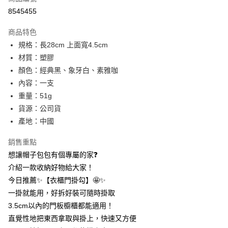
信用卡分期付款
8545455
3 期 0 利率 每期
NT$8
21家銀行
商品特色
合作金庫商業銀行
第一商業銀行
超商取貨付款
規格：長28cm 上面寬4.5cm
華南商業銀行
彰化商業銀行
材質：塑膠
LINE Pay
上海商業儲蓄銀行
台北富邦商業銀行
國泰世華商業銀行
兆豐國際商業銀行
顏色：經典黑、象牙白、素雅咖
Apple Pay
臺灣中小企業銀行
台中商業銀行
內容：一支
匯豐（台灣）商業銀行
華泰商業銀行
重量：51g
街口支付
聯邦商業銀行
遠東國際商業銀行
貨源：公司貨
元大商業銀行
永豐商業銀行
悠遊付
產地：中國
玉山商業銀行
星展（台灣）商業銀行
台新國際商業銀行
中國信託商業銀行
AFTEE先享後付
銷售重點
台灣樂天信用卡公司
相關說明
想讓帽子包包有個專屬的家❓
【關於「AFTEE先享後付」】
ATM付款
介紹一款收納好物給大家！
AFTEE先享後付是「在收到商品之後才付款」的支付方式。 讓您購物簡單
便利好安心！
今日推薦✨【衣櫃門掛勾】🤩✨
１．簡單：不需註冊會員、不需綁卡、不需儲值。
運送方式
一掛就能用，好拆好裝可隨時掛取
２．便利：只要手機號碼，簡訊認證，即可結帳。
３．安心：先確認商品／服務後，再付款。
3.5cm以內的門板櫥櫃都能適用！
全家取貨付款
直覺性地把東西拿取與掛上，快速又方便
每筆NT$60，滿NT$399(含以上)免運費
【「AFTEE先享後付」結帳流程】