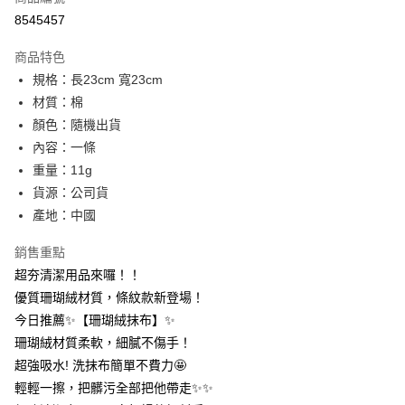
信用卡分期付款
8545457
超商取貨付款
商品特色
LINE Pay
規格：長23cm 寬23cm
材質：棉
Apple Pay
顏色：隨機出貨
街口支付
內容：一條
重量：11g
悠遊付
貨源：公司貨
AFTEE先享後付
產地：中國
相關說明
銷售重點
【關於「AFTEE先享後付」】
ATM付款
AFTEE先享後付是「在收到商品之後才付款」的支付方式。 讓您購物簡單
超夯清潔用品來囉！！
便利好安心！
優質珊瑚絨材質，條紋款新登場！
１．簡單：不需註冊會員、不需綁卡、不需儲值。
運送方式
２．便利：只要手機號碼，簡訊認證，即可結帳。
今日推薦✨【珊瑚絨抹布】✨
３．安心：先確認商品／服務後，再付款。
全家取貨付款
珊瑚絨材質柔軟，細膩不傷手！
每筆NT$60，滿NT$399(含以上)免運費
超強吸水! 洗抹布簡單不費力🤩
【「AFTEE先享後付」結帳流程】
１．於結帳方式選擇「AFTEE先享後付」後，將跳轉至「AFTEE先享後付」
輕輕一擦，把髒污全部把他帶走✨✨
付款後全家取貨
結帳頁面，進行簡訊認證並確認金額後，即可完成結帳。