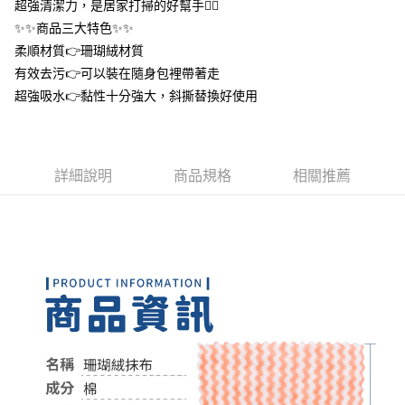
超強清潔力，是居家打掃的好幫手👍🏻
２．訂單成立數日內，您將收到繳費通知簡訊。
每筆NT$60，滿NT$399(含以上)免運費
３．收到繳費通知簡訊後14天內，點擊此簡訊中的連結，可透過四大超商／
✨✨商品三大特色✨✨
ATM／網路銀行／等多元方式進行付款，方視為交易完成。
7-11取貨付款
柔順材質👉珊瑚絨材質
※ 請注意：結帳手續完成當下不需立刻繳費，但若您需要取消訂單，請聯絡
有效去污👉可以裝在隨身包裡帶著走
每筆NT$60，滿NT$399(含以上)免運費
購買商品的店家。未經商家同意取消之訂單仍視為有效，需透過AFTEE先享
後付繳納相關費用。
超強吸水👉黏性十分強大，斜撕替換好使用
付款後7-11取貨
※ 交易是否成功請以「AFTEE先享後付 」之結帳頁面顯示為準，若有關於
是否繳費成功／繳費後需取消欲退款等相關疑問，請聯繫「AFTEE先享後付
每筆NT$60，滿NT$399(含以上)免運費
客戶支援中心」
https://netprotections.freshdesk.com/support/home
宅配
【注意事項】
詳細說明
商品規格
相關推薦
１．透過由恩沛科技股份有限公司提供之「AFTEE先享後付」服務完成之交
每筆NT$65，滿NT$99(含以上)免運費
易，需依本服務之必要範圍內提供個人資料，並將交易相關給付款項請求債
權轉讓予恩沛科技股份有限公司。
２．關於個人資料處理事宜，請瀏覽以下網址：
https://aftee.tw/terms/#terms3
３．未成年的使用者請事先徵得法定代理人或監護人之同意方可使用
「AFTEE先享後付」，若未經同意申辦者引起之損失，本公司不負相關責
任。
４．使用「AFTEE先享後付」時，將依據個別帳號之用戶狀況，依本公司即
時審查核予不同之上限額度；若仍有額度不足之情形，本公司將視審查結果
請求用戶進行身份認證。
５．嚴禁一人註冊多個帳號或使用他人資訊註冊。若發現惡意使用之情形，
恩沛科技股份有限公司將有權停止該用戶之使用額度並採取法律行動。