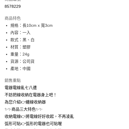
信用卡分期付款
8578229
3 期 0 利率 每期
NT$3
21家銀行
商品特色
合作金庫商業銀行
第一商業銀行
超商取貨付款
規格：長10cm x 寬3cm
華南商業銀行
彰化商業銀行
內容：一入
LINE Pay
上海商業儲蓄銀行
台北富邦商業銀行
國泰世華商業銀行
兆豐國際商業銀行
款式：黑、白
Apple Pay
臺灣中小企業銀行
台中商業銀行
材質：塑膠
匯豐（台灣）商業銀行
華泰商業銀行
重量：24g
街口支付
聯邦商業銀行
遠東國際商業銀行
貨源：公司貨
元大商業銀行
永豐商業銀行
悠遊付
產地：中國
玉山商業銀行
星展（台灣）商業銀行
台新國際商業銀行
中國信託商業銀行
AFTEE先享後付
銷售重點
台灣樂天信用卡公司
相關說明
電器電線亂七八遭
【關於「AFTEE先享後付」】
ATM付款
不妨把線收納在電器身上吧！
AFTEE先享後付是「在收到商品之後才付款」的支付方式。 讓您購物簡單
便利好安心！
為您介紹👉纏線收納器
１．簡單：不需註冊會員、不需綁卡、不需儲值。
運送方式
✨✨商品三大特色✨✨
２．便利：只要手機號碼，簡訊認證，即可結帳。
３．安心：先確認商品／服務後，再付款。
收納電線👉將電線好好收起，不再凌亂
全家取貨付款
弧形可貼👉弧形的電器也可貼喔
每筆NT$60，滿NT$399(含以上)免運費
【「AFTEE先享後付」結帳流程】