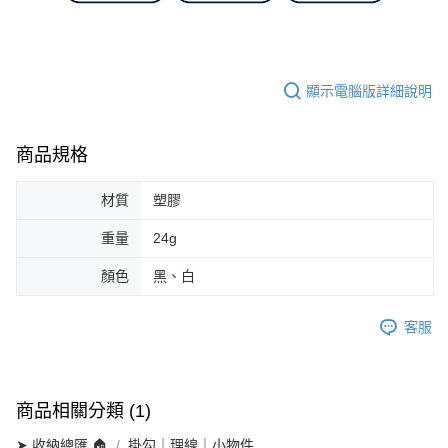
顯示電腦版詳細說明
商品規格
材質
塑膠
重量
24g
顏色
黑、白
客服
商品相關分類 (1)
➤ 收納總匯 🏠
掛勾｜理線｜小物件