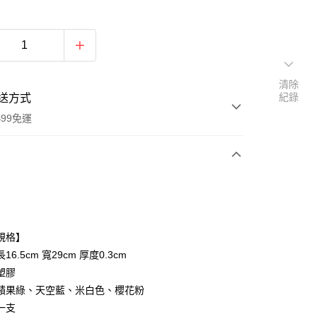
清除
紀錄
送方式
$99免運
次付款
期付款
0 利率 每期
NT$1
21家銀行
規格】
庫商業銀行
第一商業銀行
6.5cm 寬29cm 厚度0.3cm
付款
業銀行
彰化商業銀行
塑膠
業儲蓄銀行
台北富邦商業銀行
蘋果綠、天空藍、米白色、櫻花粉
華商業銀行
兆豐國際商業銀行
一支
小企業銀行
台中商業銀行