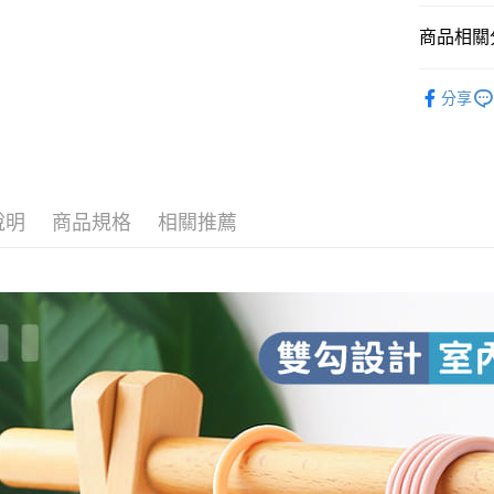
是否繳費成
付款後7-1
付客戶支
每筆NT$6
商品相關分
【注意事
宅配
➤ 收納總匯
１．透過由
分享
交易，需
每筆NT$6
求債權轉
２．關於
https://aft
３．未成
「AFTE
任。
說明
商品規格
相關推薦
４．使用「
即時審查
結果請求
５．嚴禁
形，恩沛
動。