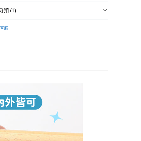
功／繳費後需取消欲退款等相關疑問，請聯繫「AFTEE先享後
1取貨
援中心」
https://netprotections.freshdesk.com/support/home
0，滿NT$399(含以上)免運費
類 (1)
項】
 🏠
衣架｜晾曬架
恩沛科技股份有限公司提供之「AFTEE先享後付」服務完成之
客服
依本服務之必要範圍內提供個人資料，並將交易相關給付款項請
5，滿NT$99(含以上)免運費
讓予恩沛科技股份有限公司。
個人資料處理事宜，請瀏覽以下網址：
ee.tw/terms/#terms3
年的使用者請事先徵得法定代理人或監護人之同意方可使用
E先享後付」，若未經同意申辦者引起之損失，本公司不負相關責
AFTEE先享後付」時，將依據個別帳號之用戶狀況，依本公司
核予不同之上限額度；若仍有額度不足之情形，本公司將視審查
用戶進行身份認證。
一人註冊多個帳號或使用他人資訊註冊。若發現惡意使用之情
科技股份有限公司將有權停止該用戶之使用額度並採取法律行