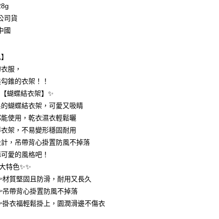
8g
台灣）商業銀行
華泰商業銀行
業銀行
遠東國際商業銀行
公司貨
業銀行
永豐商業銀行
中國
業銀行
星展（台灣）商業銀行
際商業銀行
中國信託商業銀行
享後付
色】
天信用卡公司
的衣服，
FTEE先享後付」】
先享後付是「在收到商品之後才付款」的支付方式。 讓您購物簡單
熊勾錐的衣架！！
心！
✨【蝴蝶結衣架】✨
：不需註冊會員、不需綁卡、不需儲值。
：只要手機號碼，簡訊認證，即可結帳。
系的蝴蝶結衣架，可愛又吸睛
：先確認商品／服務後，再付款。
都能使用，乾衣濕衣輕鬆曬
付款
得衣架，不易變形穩固耐用
EE先享後付」結帳流程】
0，滿NT$399(含以上)免運費
方式選擇「AFTEE先享後付」後，將跳轉至「AFTEE先享後
設計，吊帶背心掛置防風不掉落
頁面，進行簡訊認證並確認金額後，即可完成結帳。
添可愛的風格吧！
家取貨
成立數日內，您將收到繳費通知簡訊。
大特色✨✨
費通知簡訊後14天內，點擊此簡訊中的連結，可透過四大超商
0，滿NT$399(含以上)免運費
網路銀行／等多元方式進行付款，方視為交易完成。
材質堅固且防滑，耐用又長久
：結帳手續完成當下不需立刻繳費，但若您需要取消訂單，請聯
付款
吊帶背心掛置防風不掉落
的店家。未經商家同意取消之訂單仍視為有效，需透過AFTEE
繳納相關費用。
0，滿NT$399(含以上)免運費
掛衣福輕鬆掛上，園潤滑邊不傷衣
否成功請以「AFTEE先享後付 」之結帳頁面顯示為準，若有關於