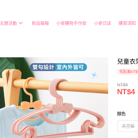
主題活動
新品報報
小麥購物手作飲
小麥日誌
購買須知
兒童衣架
宅配滿NT$
NT$9
NT$4
顏色
天空藍