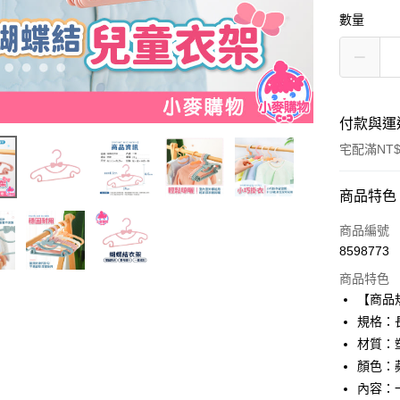
數量
付款與運
宅配滿NT
付款方式
商品特色
信用卡一
商品編號
8598773
信用卡分
商品特色
3 期 
【商品
合作金
規格：長1
超商取貨
華南商
材質：
LINE Pay
上海商
顏色：
國泰世
內容：
Apple Pay
臺灣中