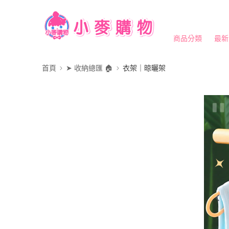
商品分類
最新
首頁
➤ 收納總匯 🏠
衣架｜晾曬架