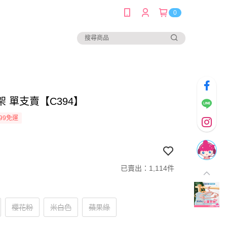
0
 單支賣【C394】
99免運
已賣出：1,114件
櫻花粉
米白色
蘋果綠