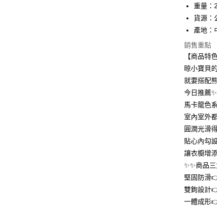
重量：2
匯豐（
街口支付
聯邦商
貨源：
元大商
悠遊付
產地：
玉山商
銷售重點
台新國
AFTEE先
【商品特
台灣樂
相關說明
晾小寶貝
【關於「A
ATM付款
AFTEE
就要搭配
便利好安
今日推薦
１．簡單
２．便利
馬卡龍色
運送方式
３．安心
室內室外
全家取貨
圓潤光滑
【「AFT
每筆NT$6
１．於結帳
貼心內勾
付」結帳
讓衣櫥增
付款後全
２．訂單
✨✨商品三
３．收到繳
每筆NT$6
／ATM／
堅固防滑
※ 請注意
7-11取貨
雙鉤設計
絡購買商品
先享後付
每筆NT$6
一體成形
※ 交易是