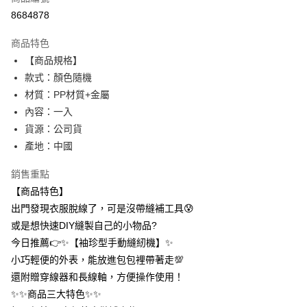
信用卡分期付款
8684878
3 期 0 利率 每期
NT$8
21家銀行
商品特色
合作金庫商業銀行
第一商業銀行
超商取貨付款
【商品規格】
華南商業銀行
彰化商業銀行
款式：顏色隨機
LINE Pay
上海商業儲蓄銀行
台北富邦商業銀行
國泰世華商業銀行
兆豐國際商業銀行
材質：PP材質+金屬
Apple Pay
臺灣中小企業銀行
台中商業銀行
內容：一入
匯豐（台灣）商業銀行
華泰商業銀行
貨源：公司貨
街口支付
聯邦商業銀行
遠東國際商業銀行
產地：中國
元大商業銀行
永豐商業銀行
悠遊付
玉山商業銀行
星展（台灣）商業銀行
銷售重點
台新國際商業銀行
中國信託商業銀行
AFTEE先享後付
【商品特色】
台灣樂天信用卡公司
相關說明
出門發現衣服脫線了，可是沒帶縫補工具😰
【關於「AFTEE先享後付」】
ATM付款
或是想快速DIY縫製自己的小物品?
AFTEE先享後付是「在收到商品之後才付款」的支付方式。 讓您購物簡單
便利好安心！
今日推薦👉✨【袖珍型手動縫紉機】✨
１．簡單：不需註冊會員、不需綁卡、不需儲值。
運送方式
小巧輕便的外表，能放進包包裡帶著走💯
２．便利：只要手機號碼，簡訊認證，即可結帳。
３．安心：先確認商品／服務後，再付款。
還附贈穿線器和長線軸，方便操作使用！
全家取貨付款
✨✨商品三大特色✨✨
每筆NT$60，滿NT$399(含以上)免運費
【「AFTEE先享後付」結帳流程】