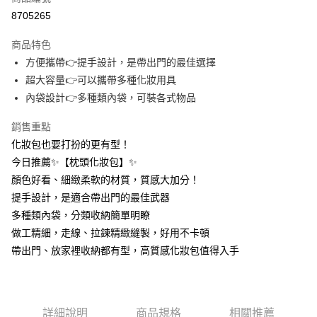
信用卡分期付款
8705265
3 期 0 利率 每期
NT$33
21家銀行
商品特色
合作金庫商業銀行
第一商業銀行
超商取貨付款
方便攜帶👉提手設計，是帶出門的最佳選擇
華南商業銀行
彰化商業銀行
超大容量👉可以攜帶多種化妝用具
LINE Pay
上海商業儲蓄銀行
台北富邦商業銀行
國泰世華商業銀行
兆豐國際商業銀行
內袋設計👉多種類內袋，可裝各式物品
Apple Pay
臺灣中小企業銀行
台中商業銀行
銷售重點
匯豐（台灣）商業銀行
華泰商業銀行
街口支付
聯邦商業銀行
遠東國際商業銀行
化妝包也要打扮的更有型！
元大商業銀行
永豐商業銀行
悠遊付
今日推薦✨【枕頭化妝包】✨
玉山商業銀行
星展（台灣）商業銀行
顏色好看、細緻柔軟的材質，質感大加分！
台新國際商業銀行
中國信託商業銀行
AFTEE先享後付
提手設計，是適合帶出門的最佳武器
台灣樂天信用卡公司
相關說明
多種類內袋，分類收納簡單明瞭
【關於「AFTEE先享後付」】
ATM付款
做工精細，走線、拉鍊精緻縫製，好用不卡頓
AFTEE先享後付是「在收到商品之後才付款」的支付方式。 讓您購物簡單
便利好安心！
帶出門、放家裡收納都有型，高質感化妝包值得入手
１．簡單：不需註冊會員、不需綁卡、不需儲值。
運送方式
２．便利：只要手機號碼，簡訊認證，即可結帳。
３．安心：先確認商品／服務後，再付款。
全家取貨付款
每筆NT$60，滿NT$399(含以上)免運費
【「AFTEE先享後付」結帳流程】
詳細說明
商品規格
相關推薦