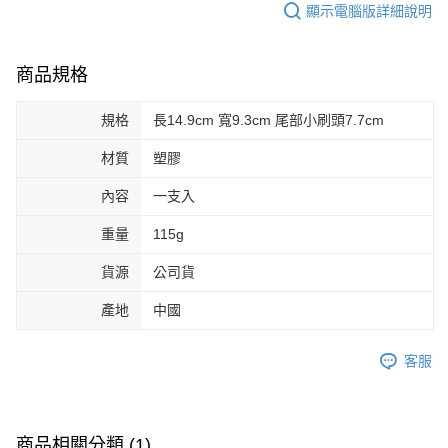
顯示電腦版詳細說明
商品規格
規格
長14.9cm 寬9.3cm 尾部小刷頭7.7cm
材質
塑膠
內容
一支入
重量
115g
貨源
公司貨
產地
中國
客服
商品相關分類 (1)