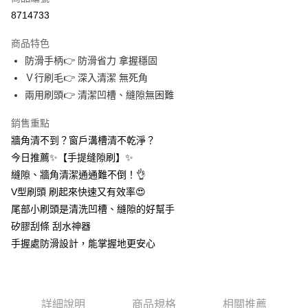
信用卡分期付款
8714733
3 期 0 利率 每期
NT$8
21家銀行
商品特色
合作金庫商業銀行
第一商業銀行
超商取貨付款
防滑手柄👉 防滑省力 拿握穩固
華南商業銀行
彰化商業銀行
Ｖ行刷毛👉 深入清潔 無死角
LINE Pay
上海商業儲蓄銀行
台北富邦商業銀行
國泰世華商業銀行
兆豐國際商業銀行
兩用刷頭👉 清潔凹槽、縫隙無困難
Apple Pay
臺灣中小企業銀行
台中商業銀行
銷售重點
匯豐（台灣）商業銀行
華泰商業銀行
街口支付
聯邦商業銀行
遠東國際商業銀行
牆角清不到？窗戶溝槽清不乾淨？
元大商業銀行
永豐商業銀行
悠遊付
今日推薦✨【手提缝隙刷】✨
玉山商業銀行
星展（台灣）商業銀行
縫隙、牆角清潔通通難不倒！👌
台新國際商業銀行
中國信託商業銀行
AFTEE先享後付
V型刷頭 刷起來快速又有效率😍
台灣樂天信用卡公司
相關說明
尾部小刷頭是清洗凹槽、縫隙的好幫手
【關於「AFTEE先享後付」】
ATM付款
矽膠刮條 刮水神器
AFTEE先享後付是「在收到商品之後才付款」的支付方式。 讓您購物簡單
便利好安心！
手握處防滑設計，能掌握地更安心
１．簡單：不需註冊會員、不需綁卡、不需儲值。
運送方式
２．便利：只要手機號碼，簡訊認證，即可結帳。
３．安心：先確認商品／服務後，再付款。
全家取貨付款
每筆NT$60，滿NT$399(含以上)免運費
【「AFTEE先享後付」結帳流程】
詳細說明
商品規格
相關推薦