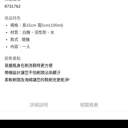
信用卡分期付款
8731762
3 期 0 利率 每期
NT$8
21家銀行
商品特色
合作金庫商業銀行
第一商業銀行
超商取貨付款
規格：長15cm 寬5cm(100ml)
華南商業銀行
彰化商業銀行
材質：白酶、活性劑、水
LINE Pay
上海商業儲蓄銀行
台北富邦商業銀行
國泰世華商業銀行
兆豐國際商業銀行
款式 : 隨機
Apple Pay
臺灣中小企業銀行
台中商業銀行
內容：一入
匯豐（台灣）商業銀行
華泰商業銀行
街口支付
聯邦商業銀行
遠東國際商業銀行
銷售重點
元大商業銀行
永豐商業銀行
悠遊付
易握瓶身在刷洗鞋時更方便
玉山商業銀行
星展（台灣）商業銀行
帶帽設計讓您不怕刷頭沾染髒汙
台新國際商業銀行
中國信託商業銀行
AFTEE先享後付
柔軟刷頭及海綿讓您的鞋刷完更乾淨!
台灣樂天信用卡公司
相關說明
【關於「AFTEE先享後付」】
ATM付款
AFTEE先享後付是「在收到商品之後才付款」的支付方式。 讓您購物簡單
便利好安心！
１．簡單：不需註冊會員、不需綁卡、不需儲值。
詳細說明
相關推薦
運送方式
２．便利：只要手機號碼，簡訊認證，即可結帳。
３．安心：先確認商品／服務後，再付款。
全家取貨付款
每筆NT$60，滿NT$399(含以上)免運費
【「AFTEE先享後付」結帳流程】