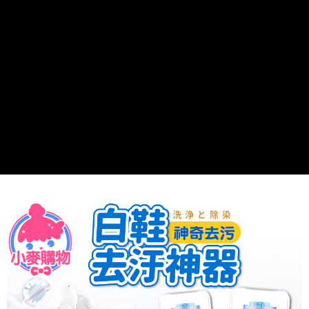
１．於結帳方式選擇「AFTEE先享後付」後，將跳轉至「AFTEE先享後付」
付款後全家取貨
結帳頁面，進行簡訊認證並確認金額後，即可完成結帳。
２．訂單成立數日內，您將收到繳費通知簡訊。
每筆NT$60，滿NT$399(含以上)免運費
３．收到繳費通知簡訊後14天內，點擊此簡訊中的連結，可透過四大超商／
ATM／網路銀行／等多元方式進行付款，方視為交易完成。
7-11取貨付款
※ 請注意：結帳手續完成當下不需立刻繳費，但若您需要取消訂單，請聯絡
每筆NT$60，滿NT$399(含以上)免運費
購買商品的店家。未經商家同意取消之訂單仍視為有效，需透過AFTEE先享
後付繳納相關費用。
付款後7-11取貨
※ 交易是否成功請以「AFTEE先享後付 」之結帳頁面顯示為準，若有關於
是否繳費成功／繳費後需取消欲退款等相關疑問，請聯繫「AFTEE先享後付
每筆NT$60，滿NT$399(含以上)免運費
客戶支援中心」
https://netprotections.freshdesk.com/support/home
宅配
【注意事項】
１．透過由恩沛科技股份有限公司提供之「AFTEE先享後付」服務完成之交
每筆NT$65，滿NT$99(含以上)免運費
易，需依本服務之必要範圍內提供個人資料，並將交易相關給付款項請求債
權轉讓予恩沛科技股份有限公司。
２．關於個人資料處理事宜，請瀏覽以下網址：
https://aftee.tw/terms/#terms3
３．未成年的使用者請事先徵得法定代理人或監護人之同意方可使用
「AFTEE先享後付」，若未經同意申辦者引起之損失，本公司不負相關責
任。
４．使用「AFTEE先享後付」時，將依據個別帳號之用戶狀況，依本公司即
時審查核予不同之上限額度；若仍有額度不足之情形，本公司將視審查結果
請求用戶進行身份認證。
５．嚴禁一人註冊多個帳號或使用他人資訊註冊。若發現惡意使用之情形，