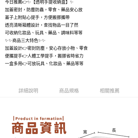
今日推薦👉✨【透明手提收納盒】✨
１．於結帳方式選擇「AFTEE先享後付」後，將跳轉至「AFTEE先享後付」
付款後全家取貨
結帳頁面，進行簡訊認證並確認金額後，即可完成結帳。
加蓋密封，防塵防蟲，零食、藥品安心放
２．訂單成立數日內，您將收到繳費通知簡訊。
每筆NT$60，滿NT$399(含以上)免運費
蓋子上附貼心提手，方便搬挪攜帶
３．收到繳費通知簡訊後14天內，點擊此簡訊中的連結，可透過四大超商／
ATM／網路銀行／等多元方式進行付款，方視為交易完成。
透亮清晰箱體設計，查找物品一目了然
7-11取貨付款
※ 請注意：結帳手續完成當下不需立刻繳費，但若您需要取消訂單，請聯絡
可收納化妝品、玩具、藥品、調味料等等
每筆NT$60，滿NT$399(含以上)免運費
購買商品的店家。未經商家同意取消之訂單仍視為有效，需透過AFTEE先享
✨✨商品三大特色✨✨
後付繳納相關費用。
付款後7-11取貨
※ 交易是否成功請以「AFTEE先享後付 」之結帳頁面顯示為準，若有關於
加蓋設計👉密封防塵，安心存放小物、零食
是否繳費成功／繳費後需取消欲退款等相關疑問，請聯繫「AFTEE先享後付
每筆NT$60，滿NT$399(含以上)免運費
便攜提手👉人體工學提手，搬挪省時省力
客戶支援中心」
https://netprotections.freshdesk.com/support/home
一盒多用👉可放玩具、化妝品、藥品等等
宅配
【注意事項】
１．透過由恩沛科技股份有限公司提供之「AFTEE先享後付」服務完成之交
每筆NT$65，滿NT$99(含以上)免運費
易，需依本服務之必要範圍內提供個人資料，並將交易相關給付款項請求債
權轉讓予恩沛科技股份有限公司。
詳細說明
商品規格
相關推薦
２．關於個人資料處理事宜，請瀏覽以下網址：
https://aftee.tw/terms/#terms3
３．未成年的使用者請事先徵得法定代理人或監護人之同意方可使用
「AFTEE先享後付」，若未經同意申辦者引起之損失，本公司不負相關責
任。
４．使用「AFTEE先享後付」時，將依據個別帳號之用戶狀況，依本公司即
時審查核予不同之上限額度；若仍有額度不足之情形，本公司將視審查結果
請求用戶進行身份認證。
５．嚴禁一人註冊多個帳號或使用他人資訊註冊。若發現惡意使用之情形，