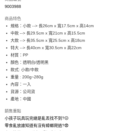
信用卡分期付款
9003988
3 期 0 利率 每期
NT$23
21家銀行
商品特色
合作金庫商業銀行
第一商業銀行
超商取貨付款
規格：小款 --> 長26cm x 寬17.5cm x 高14cm
華南商業銀行
彰化商業銀行
中款 --> 長29.5cm x 寬21cm x 高15.5cm
LINE Pay
上海商業儲蓄銀行
台北富邦商業銀行
國泰世華商業銀行
兆豐國際商業銀行
大款 --> 長35.5cm x 寬25.5cm x 高18cm
Apple Pay
臺灣中小企業銀行
台中商業銀行
特大 --> 長40cm x 寬30.5cm x 高22cm
匯豐（台灣）商業銀行
華泰商業銀行
材質：PP
街口支付
聯邦商業銀行
遠東國際商業銀行
顏色：透明白/透明黑
元大商業銀行
永豐商業銀行
悠遊付
款式: 小款/中款
玉山商業銀行
星展（台灣）商業銀行
重量 : 200g~280g
台新國際商業銀行
中國信託商業銀行
AFTEE先享後付
台灣樂天信用卡公司
內容：一入
相關說明
【關於「AFTEE先享後付」】
貨源：公司貨
ATM付款
AFTEE先享後付是「在收到商品之後才付款」的支付方式。 讓您購物簡單
產地：中國
便利好安心！
１．簡單：不需註冊會員、不需綁卡、不需儲值。
運送方式
銷售重點
２．便利：只要手機號碼，簡訊認證，即可結帳。
３．安心：先確認商品／服務後，再付款。
小孩子玩具玩完總是亂丟找不到?😖
全家取貨付款
零食亂放誰知道有沒有蟑螂爬過?😨
每筆NT$60，滿NT$399(含以上)免運費
【「AFTEE先享後付」結帳流程】