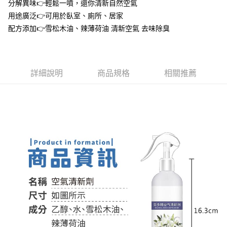
分解異味👉輕鬆一噴，還你清新自然空氣
１．於結帳方式選擇「AFTEE先享後付」後，將跳轉至「AFTEE先享後付」
付款後全家取貨
結帳頁面，進行簡訊認證並確認金額後，即可完成結帳。
用途廣泛👉可用於臥室、廁所、居家
２．訂單成立數日內，您將收到繳費通知簡訊。
每筆NT$60，滿NT$399(含以上)免運費
配方添加👉雪松木油、辣薄荷油 清新空氣 去味除臭
３．收到繳費通知簡訊後14天內，點擊此簡訊中的連結，可透過四大超商／
ATM／網路銀行／等多元方式進行付款，方視為交易完成。
7-11取貨付款
※ 請注意：結帳手續完成當下不需立刻繳費，但若您需要取消訂單，請聯絡
每筆NT$60，滿NT$399(含以上)免運費
購買商品的店家。未經商家同意取消之訂單仍視為有效，需透過AFTEE先享
後付繳納相關費用。
詳細說明
商品規格
相關推薦
付款後7-11取貨
※ 交易是否成功請以「AFTEE先享後付 」之結帳頁面顯示為準，若有關於
是否繳費成功／繳費後需取消欲退款等相關疑問，請聯繫「AFTEE先享後付
每筆NT$60，滿NT$399(含以上)免運費
客戶支援中心」
https://netprotections.freshdesk.com/support/home
宅配
【注意事項】
１．透過由恩沛科技股份有限公司提供之「AFTEE先享後付」服務完成之交
每筆NT$65，滿NT$99(含以上)免運費
易，需依本服務之必要範圍內提供個人資料，並將交易相關給付款項請求債
權轉讓予恩沛科技股份有限公司。
２．關於個人資料處理事宜，請瀏覽以下網址：
https://aftee.tw/terms/#terms3
３．未成年的使用者請事先徵得法定代理人或監護人之同意方可使用
「AFTEE先享後付」，若未經同意申辦者引起之損失，本公司不負相關責
任。
４．使用「AFTEE先享後付」時，將依據個別帳號之用戶狀況，依本公司即
時審查核予不同之上限額度；若仍有額度不足之情形，本公司將視審查結果
請求用戶進行身份認證。
５．嚴禁一人註冊多個帳號或使用他人資訊註冊。若發現惡意使用之情形，