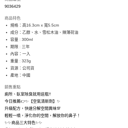
信用卡分期付款
9036429
3 期 0 利率 每期
NT$8
21家銀行
商品特色
合作金庫商業銀行
第一商業銀行
超商取貨付款
規格：高16.3cm x 寬5.5cm
華南商業銀行
彰化商業銀行
成分：乙醇、水、雪松木油、辣薄荷油
LINE Pay
上海商業儲蓄銀行
台北富邦商業銀行
國泰世華商業銀行
兆豐國際商業銀行
容量 : 300ml
Apple Pay
臺灣中小企業銀行
台中商業銀行
期限 : 三年
匯豐（台灣）商業銀行
華泰商業銀行
內容：一入
街口支付
聯邦商業銀行
遠東國際商業銀行
重量 : 323g
元大商業銀行
永豐商業銀行
悠遊付
貨源：公司貨
玉山商業銀行
星展（台灣）商業銀行
產地：中國
台新國際商業銀行
中國信託商業銀行
AFTEE先享後付
台灣樂天信用卡公司
相關說明
銷售重點
【關於「AFTEE先享後付」】
ATM付款
廁所、臥室除臭就用這瓶!!
AFTEE先享後付是「在收到商品之後才付款」的支付方式。 讓您購物簡單
便利好安心！
今日推薦👉✨【空氣清新劑】✨
１．簡單：不需註冊會員、不需綁卡、不需儲值。
運送方式
升級配方，快速分解空間異味💯
２．便利：只要手機號碼，簡訊認證，即可結帳。
３．安心：先確認商品／服務後，再付款。
輕輕一噴，淨化你的空間，解放你的鼻子！
全家取貨付款
✨✨商品三大特色✨✨
每筆NT$60，滿NT$399(含以上)免運費
【「AFTEE先享後付」結帳流程】