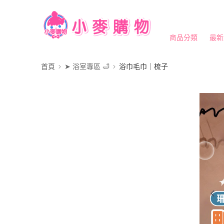
商品分類
最新
首頁
➤ 浴室專區 🛁
浴巾毛巾｜梳子