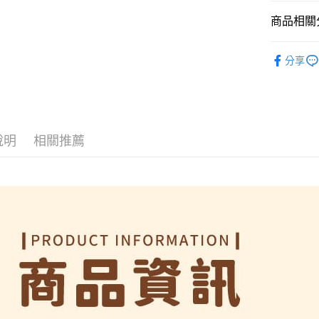
先享後付
每筆NT$6
商品相關分
※ 交易是
是否繳費成
付款後7-1
付客戶支
➤ 浴室專區
每筆NT$6
分享
【注意事
宅配
１．透過由
交易，需
每筆NT$6
求債權轉
２．關於
https://aft
說明
相關推薦
３．未成
「AFTE
任。
４．使用「
即時審查
結果請求
５．嚴禁
形，恩沛
動。