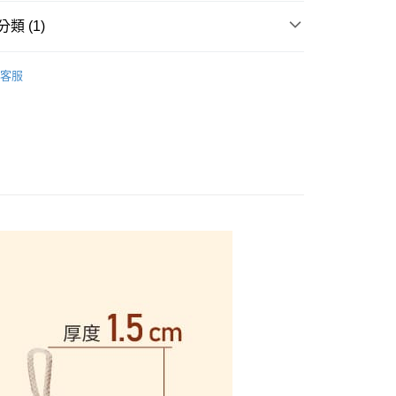
繳納相關費用。
0，滿NT$399(含以上)免運費
類 (1)
否成功請以「AFTEE先享後付 」之結帳頁面顯示為準，若有關於
功／繳費後需取消欲退款等相關疑問，請聯繫「AFTEE先享後
1取貨
援中心」
https://netprotections.freshdesk.com/support/home
 🛁
浴巾毛巾｜梳子
0，滿NT$399(含以上)免運費
客服
項】
恩沛科技股份有限公司提供之「AFTEE先享後付」服務完成之
依本服務之必要範圍內提供個人資料，並將交易相關給付款項請
5，滿NT$99(含以上)免運費
讓予恩沛科技股份有限公司。
個人資料處理事宜，請瀏覽以下網址：
ee.tw/terms/#terms3
年的使用者請事先徵得法定代理人或監護人之同意方可使用
E先享後付」，若未經同意申辦者引起之損失，本公司不負相關責
AFTEE先享後付」時，將依據個別帳號之用戶狀況，依本公司
核予不同之上限額度；若仍有額度不足之情形，本公司將視審查
用戶進行身份認證。
一人註冊多個帳號或使用他人資訊註冊。若發現惡意使用之情
科技股份有限公司將有權停止該用戶之使用額度並採取法律行