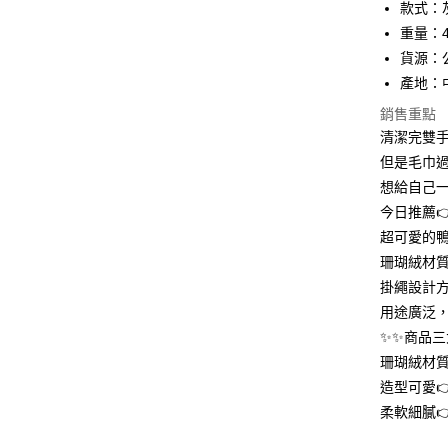
款式：
國泰世
重量：4
Apple Pay
臺灣中
貨源：
匯豐（
街口支付
聯邦商
產地：
元大商
悠遊付
銷售重點
玉山商
清潔完雙
台新國
AFTEE先
但是毛巾過
台灣樂
相關說明
想給自己一
【關於「A
ATM付款
AFTEE
今日推薦
便利好安
超可愛的
１．簡單
２．便利
珊瑚絨材
運送方式
３．安心
掛繩設計
全家取貨
用途廣泛
【「AFT
每筆NT$6
１．於結帳
✨✨商品三
付」結帳
珊瑚絨材質
付款後全
２．訂單
造型可愛
３．收到繳
每筆NT$6
／ATM／
柔軟細膩
※ 請注意
7-11取貨
絡購買商品