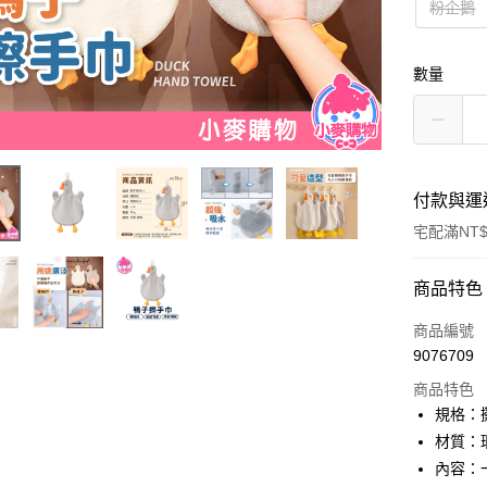
粉企鵝
數量
付款與運
宅配滿NT
付款方式
商品特色
信用卡一
商品編號
9076709
信用卡分
商品特色
3 期 
規格：攤
合作金
材質：
超商取貨
華南商
內容：
LINE Pay
上海商