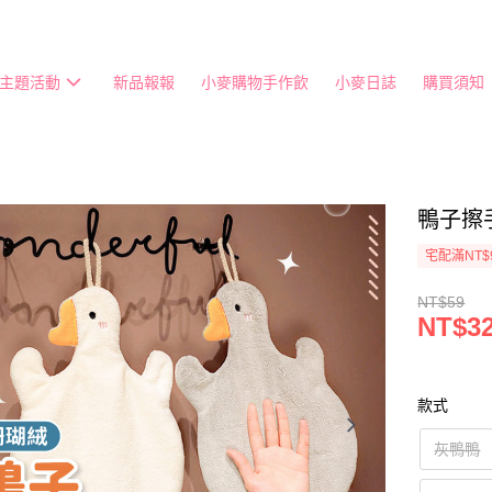
主題活動
新品報報
小麥購物手作飲
小麥日誌
購買須知
鴨子擦手
宅配滿NT$
NT$59
NT$32
款式
灰鴨鴨