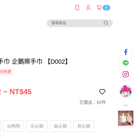
0
巾 企鵝擦手巾 【D002】
99免運
 ~ NT$45
已賣出：82件
白鴨鴨
灰企鵝
藍企鵝
黃企鵝