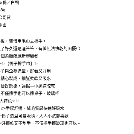
灰鴨／白鴨
華商業銀行
兆豐國際商業銀行
8g
小企業銀行
台中商業銀行
公司貨
台灣）商業銀行
華泰商業銀行
業銀行
遠東國際商業銀行
中國
業銀行
永豐商業銀行
業銀行
星展（台灣）商業銀行
手後，習慣用毛巾去擦手。
際商業銀行
中國信託商業銀行
享後付
了好久還是溼答答，有著無法快乾的困擾😑
天信用卡公司
個柔順觸感新體驗😎
FTEE先享後付」】
先享後付是「在收到商品之後才付款」的支付方式。 讓您購物簡單
✨【鴨子擦手巾】✨
心！
鴨子與企鵝造型，好看又好用
：不需註冊會員、不需綁卡、不需儲值。
：只要手機號碼，簡訊認證，即可結帳。
質精心製成，細膩柔軟又吸水
：先確認商品／服務後，再付款。
方便好懸掛，讓擦手巾迅速晾乾
付款
，不僅擦手也可以擦桌子、玻璃杯
EE先享後付」結帳流程】
0，滿NT$399(含以上)免運費
方式選擇「AFTEE先享後付」後，將跳轉至「AFTEE先享後
大特色✨✨
頁面，進行簡訊認證並確認金額後，即可完成結帳。
👉手感舒適，絨毛質感快速好吸水
家取貨
成立數日內，您將收到繳費通知簡訊。
鴨子造型可愛吸睛，大人小孩都喜歡
費通知簡訊後14天內，點擊此簡訊中的連結，可透過四大超商
0，滿NT$399(含以上)免運費
網路銀行／等多元方式進行付款，方視為交易完成。
👉好擦乾又不刮手，不僅擦手擦玻璃也可以。
：結帳手續完成當下不需立刻繳費，但若您需要取消訂單，請聯
付款
的店家。未經商家同意取消之訂單仍視為有效，需透過AFTEE