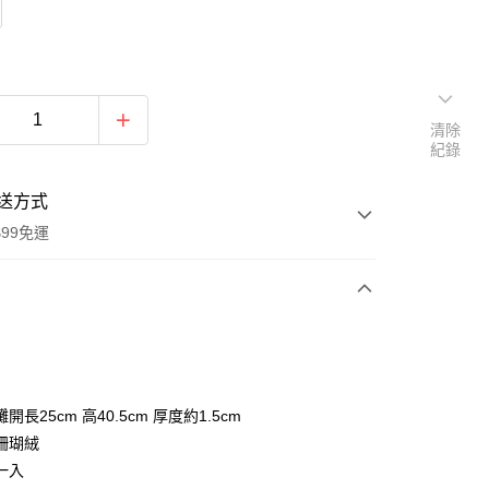
清除
紀錄
送方式
$99免運
次付款
期付款
0 利率 每期
NT$10
21家銀行
開長25cm 高40.5cm 厚度約1.5cm
庫商業銀行
第一商業銀行
珊瑚絨
付款
業銀行
彰化商業銀行
一入
業儲蓄銀行
台北富邦商業銀行