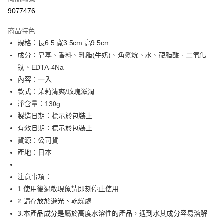
信用卡分期付款
9077476
3 期 0 利率 每期
NT$9
21家銀行
商品特色
合作金庫商業銀行
第一商業銀行
超商取貨付款
規格：長6.5 寬3.5cm 高9.5cm
華南商業銀行
彰化商業銀行
成分：皂基、香料、乳脂(牛奶)、角鯊烷、水、硬脂酸、二氧化
LINE Pay
上海商業儲蓄銀行
台北富邦商業銀行
國泰世華商業銀行
兆豐國際商業銀行
鈦、EDTA-4Na
Apple Pay
臺灣中小企業銀行
台中商業銀行
內容：一入
匯豐（台灣）商業銀行
華泰商業銀行
款式：茉莉清爽/玫瑰滋潤
街口支付
聯邦商業銀行
遠東國際商業銀行
淨含量：130g
元大商業銀行
永豐商業銀行
悠遊付
製造日期：標示於包裝上
玉山商業銀行
星展（台灣）商業銀行
有效日期：標示於包裝上
台新國際商業銀行
中國信託商業銀行
AFTEE先享後付
台灣樂天信用卡公司
貨源：公司貨
相關說明
【關於「AFTEE先享後付」】
產地：日本
ATM付款
AFTEE先享後付是「在收到商品之後才付款」的支付方式。 讓您購物簡單
便利好安心！
注意事項：
１．簡單：不需註冊會員、不需綁卡、不需儲值。
運送方式
２．便利：只要手機號碼，簡訊認證，即可結帳。
1.使用後過敏現象請即刻停止使用
３．安心：先確認商品／服務後，再付款。
全家取貨付款
2.請存放於避光、乾燥處
每筆NT$60，滿NT$399(含以上)免運費
【「AFTEE先享後付」結帳流程】
3.本產品成分是屬於高度水溶性的產品，遇到水其成分容易溶解