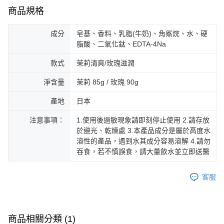
商品規格
成分
皂基、香料、乳脂(牛奶)、角鯊烷、水、硬
脂酸、二氧化鈦、EDTA-4Na
款式
茉莉清爽/玫瑰滋潤
淨含量
茉莉 85g / 玫瑰 90g
產地
日本
注意事項：
1.使用後過敏現象請即刻停止使用 2.請存放
於避光、乾燥處 3.本產品成分是屬於高度水
溶性的產品，遇到水其成分容易溶解 4.請勿
吞食，若不慎誤食，請大量飲水並立即送醫
客服
商品相關分類 (1)