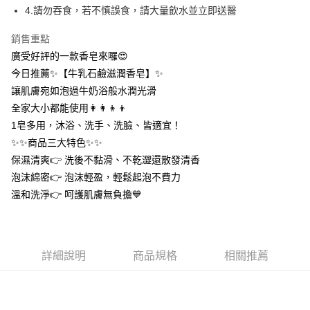
１．於結帳方式選擇「AFTEE先享後付」後，將跳轉至「AFTEE先享後付」
4.請勿吞食，若不慎誤食，請大量飲水並立即送醫
付款後全家取貨
結帳頁面，進行簡訊認證並確認金額後，即可完成結帳。
２．訂單成立數日內，您將收到繳費通知簡訊。
每筆NT$60，滿NT$399(含以上)免運費
銷售重點
３．收到繳費通知簡訊後14天內，點擊此簡訊中的連結，可透過四大超商／
ATM／網路銀行／等多元方式進行付款，方視為交易完成。
廣受好評的一款香皂來囉😍
7-11取貨付款
※ 請注意：結帳手續完成當下不需立刻繳費，但若您需要取消訂單，請聯絡
今日推薦✨【牛乳石鹼滋潤香皂】✨
每筆NT$60，滿NT$399(含以上)免運費
購買商品的店家。未經商家同意取消之訂單仍視為有效，需透過AFTEE先享
讓肌膚宛如泡過牛奶浴般水潤光滑
後付繳納相關費用。
付款後7-11取貨
※ 交易是否成功請以「AFTEE先享後付 」之結帳頁面顯示為準，若有關於
全家大小都能使用👩‍👩‍👦‍👦
是否繳費成功／繳費後需取消欲退款等相關疑問，請聯繫「AFTEE先享後付
每筆NT$60，滿NT$399(含以上)免運費
1皂多用，沐浴、洗手、洗臉、皆適宜！
客戶支援中心」
https://netprotections.freshdesk.com/support/home
✨✨商品三大特色✨✨
宅配
【注意事項】
保濕清爽👉 洗後不黏滑、不乾澀還散發清香
１．透過由恩沛科技股份有限公司提供之「AFTEE先享後付」服務完成之交
每筆NT$65，滿NT$99(含以上)免運費
泡沫綿密👉 泡沫輕盈，輕鬆起泡不費力
易，需依本服務之必要範圍內提供個人資料，並將交易相關給付款項請求債
權轉讓予恩沛科技股份有限公司。
溫和洗淨👉 呵護肌膚無負擔💙
２．關於個人資料處理事宜，請瀏覽以下網址：
https://aftee.tw/terms/#terms3
３．未成年的使用者請事先徵得法定代理人或監護人之同意方可使用
「AFTEE先享後付」，若未經同意申辦者引起之損失，本公司不負相關責
任。
詳細說明
商品規格
相關推薦
４．使用「AFTEE先享後付」時，將依據個別帳號之用戶狀況，依本公司即
時審查核予不同之上限額度；若仍有額度不足之情形，本公司將視審查結果
請求用戶進行身份認證。
５．嚴禁一人註冊多個帳號或使用他人資訊註冊。若發現惡意使用之情形，