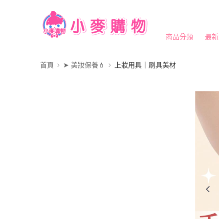
商品分類
最新
首頁
➤ 美妝保養💄
上妝用具｜刷具美材