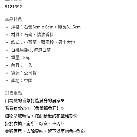
信用卡分期付款
9121392
3 期 0 利率 每期
NT$3
21家銀行
商品特色
合作金庫商業銀行
第一商業銀行
超商取貨付款
規格：石膏6cm x 6cm，繩長31.5cm
華南商業銀行
彰化商業銀行
材質：石膏、精油香料
LINE Pay
上海商業儲蓄銀行
台北富邦商業銀行
國泰世華商業銀行
兆豐國際商業銀行
款式：小蒼蘭、藍風鈴、男士大地
Apple Pay
臺灣中小企業銀行
台中商業銀行
白桃烏龍/北海道白茶
匯豐（台灣）商業銀行
華泰商業銀行
重量 : 35g
街口支付
聯邦商業銀行
遠東國際商業銀行
內容：一入
元大商業銀行
永豐商業銀行
悠遊付
貨源：公司貨
玉山商業銀行
星展（台灣）商業銀行
產地：中國
台新國際商業銀行
中國信託商業銀行
AFTEE先享後付
台灣樂天信用卡公司
相關說明
銷售重點
【關於「AFTEE先享後付」】
ATM付款
用精緻的香氛打造滿分的居家💖
AFTEE先享後付是「在收到商品之後才付款」的支付方式。 讓您購物簡單
便利好安心！
看看這款👉✨【香薰擴香石】✨
１．簡單：不需註冊會員、不需綁卡、不需儲值。
運送方式
植物萃取精油，搭配精緻的花型雕刻🌺
２．便利：只要手機號碼，簡訊認證，即可結帳。
３．安心：先確認商品／服務後，再付款。
掛於衣櫥、廁所、臥室、車內✨
全家取貨付款
美觀家居，去除異味，留下滿室幽香~😊👍️
每筆NT$60，滿NT$399(含以上)免運費
【「AFTEE先享後付」結帳流程】