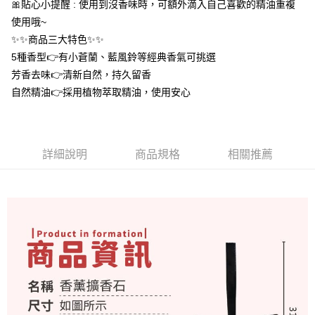
🎀貼心小提醒 : 使用到沒香味時，可額外滴入自己喜歡的精油重複
１．於結帳方式選擇「AFTEE先享後付」後，將跳轉至「AFTEE先享後付」
付款後全家取貨
結帳頁面，進行簡訊認證並確認金額後，即可完成結帳。
使用哦~
２．訂單成立數日內，您將收到繳費通知簡訊。
每筆NT$60，滿NT$399(含以上)免運費
✨✨商品三大特色✨✨
３．收到繳費通知簡訊後14天內，點擊此簡訊中的連結，可透過四大超商／
ATM／網路銀行／等多元方式進行付款，方視為交易完成。
5種香型👉有小蒼蘭、藍風鈴等經典香氣可挑選
7-11取貨付款
※ 請注意：結帳手續完成當下不需立刻繳費，但若您需要取消訂單，請聯絡
芳香去味👉清新自然，持久留香
每筆NT$60，滿NT$399(含以上)免運費
購買商品的店家。未經商家同意取消之訂單仍視為有效，需透過AFTEE先享
自然精油👉採用植物萃取精油，使用安心
後付繳納相關費用。
付款後7-11取貨
※ 交易是否成功請以「AFTEE先享後付 」之結帳頁面顯示為準，若有關於
是否繳費成功／繳費後需取消欲退款等相關疑問，請聯繫「AFTEE先享後付
每筆NT$60，滿NT$399(含以上)免運費
客戶支援中心」
https://netprotections.freshdesk.com/support/home
宅配
詳細說明
商品規格
相關推薦
【注意事項】
１．透過由恩沛科技股份有限公司提供之「AFTEE先享後付」服務完成之交
每筆NT$65，滿NT$99(含以上)免運費
易，需依本服務之必要範圍內提供個人資料，並將交易相關給付款項請求債
權轉讓予恩沛科技股份有限公司。
２．關於個人資料處理事宜，請瀏覽以下網址：
https://aftee.tw/terms/#terms3
３．未成年的使用者請事先徵得法定代理人或監護人之同意方可使用
「AFTEE先享後付」，若未經同意申辦者引起之損失，本公司不負相關責
任。
４．使用「AFTEE先享後付」時，將依據個別帳號之用戶狀況，依本公司即
時審查核予不同之上限額度；若仍有額度不足之情形，本公司將視審查結果
請求用戶進行身份認證。
５．嚴禁一人註冊多個帳號或使用他人資訊註冊。若發現惡意使用之情形，