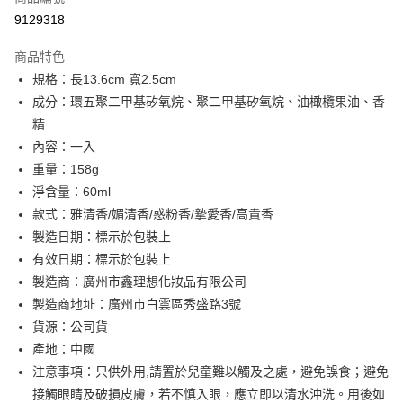
信用卡分期付款
9129318
3 期 0 利率 每期
NT$15
21家銀行
商品特色
合作金庫商業銀行
第一商業銀行
超商取貨付款
規格：長13.6cm 寬2.5cm
華南商業銀行
彰化商業銀行
成分：環五聚二甲基矽氧烷、聚二甲基矽氧烷、油橄欖果油、香
LINE Pay
上海商業儲蓄銀行
台北富邦商業銀行
國泰世華商業銀行
兆豐國際商業銀行
精
Apple Pay
臺灣中小企業銀行
台中商業銀行
內容：一入
匯豐（台灣）商業銀行
華泰商業銀行
重量：158g
街口支付
聯邦商業銀行
遠東國際商業銀行
淨含量：60ml
元大商業銀行
永豐商業銀行
悠遊付
款式：雅清香/媚清香/惑粉香/摯愛香/高貴香
玉山商業銀行
星展（台灣）商業銀行
製造日期：標示於包裝上
台新國際商業銀行
中國信託商業銀行
AFTEE先享後付
台灣樂天信用卡公司
有效日期：標示於包裝上
相關說明
【關於「AFTEE先享後付」】
製造商：廣州市鑫理想化妝品有限公司
ATM付款
AFTEE先享後付是「在收到商品之後才付款」的支付方式。 讓您購物簡單
製造商地址：廣州市白雲區秀盛路3號
便利好安心！
貨源：公司貨
１．簡單：不需註冊會員、不需綁卡、不需儲值。
運送方式
２．便利：只要手機號碼，簡訊認證，即可結帳。
產地：中國
３．安心：先確認商品／服務後，再付款。
全家取貨付款
注意事項：只供外用,請置於兒童難以觸及之處，避免誤食；避免
每筆NT$60，滿NT$399(含以上)免運費
【「AFTEE先享後付」結帳流程】
接觸眼睛及破損皮膚，若不慎入眼，應立即以清水沖洗。用後如