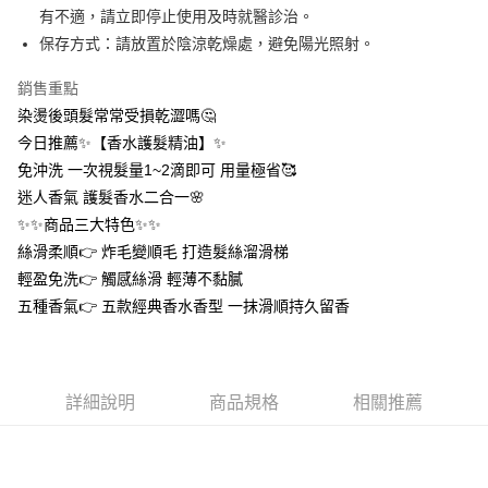
１．於結帳方式選擇「AFTEE先享後付」後，將跳轉至「AFTEE先享後付」
有不適，請立即停止使用及時就醫診治。
付款後全家取貨
結帳頁面，進行簡訊認證並確認金額後，即可完成結帳。
保存方式：請放置於陰涼乾燥處，避免陽光照射。
２．訂單成立數日內，您將收到繳費通知簡訊。
每筆NT$60，滿NT$399(含以上)免運費
３．收到繳費通知簡訊後14天內，點擊此簡訊中的連結，可透過四大超商／
ATM／網路銀行／等多元方式進行付款，方視為交易完成。
銷售重點
7-11取貨付款
※ 請注意：結帳手續完成當下不需立刻繳費，但若您需要取消訂單，請聯絡
染燙後頭髮常常受損乾澀嗎🤔
每筆NT$60，滿NT$399(含以上)免運費
購買商品的店家。未經商家同意取消之訂單仍視為有效，需透過AFTEE先享
今日推薦✨【香水護髮精油】✨
後付繳納相關費用。
付款後7-11取貨
※ 交易是否成功請以「AFTEE先享後付 」之結帳頁面顯示為準，若有關於
免沖洗 一次視髮量1~2滴即可 用量極省🥰
是否繳費成功／繳費後需取消欲退款等相關疑問，請聯繫「AFTEE先享後付
每筆NT$60，滿NT$399(含以上)免運費
迷人香氣 護髮香水二合一🌸
客戶支援中心」
https://netprotections.freshdesk.com/support/home
✨✨商品三大特色✨✨
宅配
【注意事項】
絲滑柔順👉 炸毛變順毛 打造髮絲溜滑梯
１．透過由恩沛科技股份有限公司提供之「AFTEE先享後付」服務完成之交
每筆NT$65，滿NT$99(含以上)免運費
輕盈免洗👉 觸感絲滑 輕薄不黏膩
易，需依本服務之必要範圍內提供個人資料，並將交易相關給付款項請求債
權轉讓予恩沛科技股份有限公司。
五種香氣👉 五款經典香水香型 一抹滑順持久留香
２．關於個人資料處理事宜，請瀏覽以下網址：
https://aftee.tw/terms/#terms3
３．未成年的使用者請事先徵得法定代理人或監護人之同意方可使用
「AFTEE先享後付」，若未經同意申辦者引起之損失，本公司不負相關責
任。
詳細說明
商品規格
相關推薦
４．使用「AFTEE先享後付」時，將依據個別帳號之用戶狀況，依本公司即
時審查核予不同之上限額度；若仍有額度不足之情形，本公司將視審查結果
請求用戶進行身份認證。
５．嚴禁一人註冊多個帳號或使用他人資訊註冊。若發現惡意使用之情形，