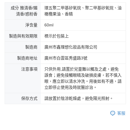
成分 雅清香/媚
環五聚二甲基矽氧烷、聚二甲基矽氧烷、油
清香/惑粉香
橄欖果油、香精
淨含量
60ml
製造與有效期限
標示於包裝上
製造商
廣州市鑫理想化妝品有限公司
製造商地址
廣州市白雲區秀盛路3號
注意事項
只供外用,請置於兒童難以觸及之處，避免
誤食；避免接觸眼睛及破損皮膚，若不慎入
眼，應立即以清水沖洗。用後如有不適，請
立即停止使用及時就醫診治。
保存方式
請放置於陰涼乾燥處，避免陽光照射。
客服