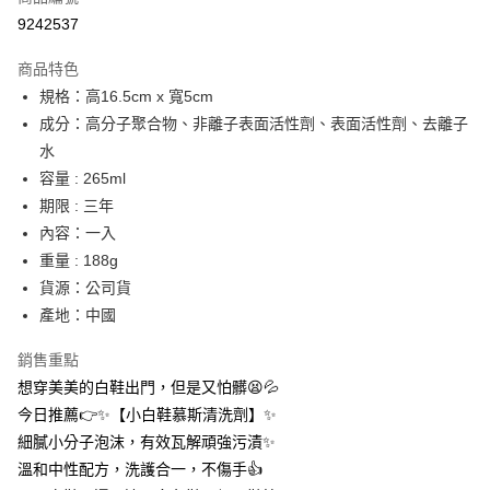
信用卡分期付款
9242537
3 期 0 利率 每期
NT$15
21家銀行
商品特色
合作金庫商業銀行
第一商業銀行
超商取貨付款
規格：高16.5cm x 寬5cm
華南商業銀行
彰化商業銀行
成分：高分子聚合物、非離子表面活性劑、表面活性劑、去離子
LINE Pay
上海商業儲蓄銀行
台北富邦商業銀行
國泰世華商業銀行
兆豐國際商業銀行
水
Apple Pay
臺灣中小企業銀行
台中商業銀行
容量 : 265ml
匯豐（台灣）商業銀行
華泰商業銀行
期限 : 三年
街口支付
聯邦商業銀行
遠東國際商業銀行
內容：一入
元大商業銀行
永豐商業銀行
悠遊付
重量 : 188g
玉山商業銀行
星展（台灣）商業銀行
貨源：公司貨
台新國際商業銀行
中國信託商業銀行
AFTEE先享後付
台灣樂天信用卡公司
產地：中國
相關說明
【關於「AFTEE先享後付」】
ATM付款
銷售重點
AFTEE先享後付是「在收到商品之後才付款」的支付方式。 讓您購物簡單
便利好安心！
想穿美美的白鞋出門，但是又怕髒😫💦
１．簡單：不需註冊會員、不需綁卡、不需儲值。
運送方式
今日推薦👉✨【小白鞋慕斯清洗劑】✨
２．便利：只要手機號碼，簡訊認證，即可結帳。
３．安心：先確認商品／服務後，再付款。
細膩小分子泡沫，有效瓦解頑強污漬✨
全家取貨付款
溫和中性配方，洗護合一，不傷手👍️
每筆NT$60，滿NT$399(含以上)免運費
【「AFTEE先享後付」結帳流程】