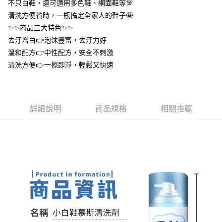
不只白鞋，還可適用多色鞋、網面鞋等💯
１．於結帳方式選擇「AFTEE先享後付」後，將跳轉至「AFTEE先享後付」
付款後全家取貨
結帳頁面，進行簡訊認證並確認金額後，即可完成結帳。
清洗方便省時，一瓶搞定全家人的鞋子🤩
２．訂單成立數日內，您將收到繳費通知簡訊。
每筆NT$60，滿NT$399(含以上)免運費
✨✨商品三大特色✨✨
３．收到繳費通知簡訊後14天內，點擊此簡訊中的連結，可透過四大超商／
ATM／網路銀行／等多元方式進行付款，方視為交易完成。
去汙增白👉泡沫豐富，去汙力好
7-11取貨付款
※ 請注意：結帳手續完成當下不需立刻繳費，但若您需要取消訂單，請聯絡
溫和配方👉中性配方，安全不刺激
每筆NT$60，滿NT$399(含以上)免運費
購買商品的店家。未經商家同意取消之訂單仍視為有效，需透過AFTEE先享
清洗方便👉一擦即淨，輕鬆又快速
後付繳納相關費用。
付款後7-11取貨
※ 交易是否成功請以「AFTEE先享後付 」之結帳頁面顯示為準，若有關於
是否繳費成功／繳費後需取消欲退款等相關疑問，請聯繫「AFTEE先享後付
每筆NT$60，滿NT$399(含以上)免運費
客戶支援中心」
https://netprotections.freshdesk.com/support/home
宅配
詳細說明
商品規格
相關推薦
【注意事項】
１．透過由恩沛科技股份有限公司提供之「AFTEE先享後付」服務完成之交
每筆NT$65，滿NT$99(含以上)免運費
易，需依本服務之必要範圍內提供個人資料，並將交易相關給付款項請求債
權轉讓予恩沛科技股份有限公司。
２．關於個人資料處理事宜，請瀏覽以下網址：
https://aftee.tw/terms/#terms3
３．未成年的使用者請事先徵得法定代理人或監護人之同意方可使用
「AFTEE先享後付」，若未經同意申辦者引起之損失，本公司不負相關責
任。
４．使用「AFTEE先享後付」時，將依據個別帳號之用戶狀況，依本公司即
時審查核予不同之上限額度；若仍有額度不足之情形，本公司將視審查結果
請求用戶進行身份認證。
５．嚴禁一人註冊多個帳號或使用他人資訊註冊。若發現惡意使用之情形，